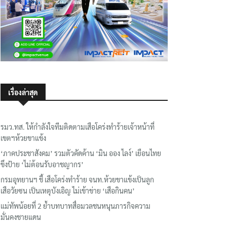
เรื่องล่าสุด
รมว.ทส. ให้กำลังใจทีมติดตามเสือโคร่งทำร้ายเจ้าหน้าที่
เขตฯห้วยขาแข้ง
‘ภาคประชาสังคม’ รวมตัวคัดค้าน ‘มิน ออง ไลง์’ เยือนไทย
ขึงป้าย ‘ไม่ต้อนรับอาชญากร’
กรมอุทยานฯ ชี้ เสือโคร่งทำร้าย จนท.ห้วยขาแข้งเป็นลูก
เสือวัยซน เป็นเหตุบังเอิญ ไม่เข้าข่าย ‘เสือกินคน’
แม่ทัพน้อยที่ 2 ย้ำบทบาทสื่อมวลชนหนุนภารกิจความ
มั่นคงชายแดน