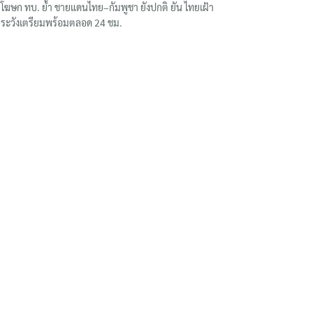
โฆษก ทบ. ย้ำ ชายแดนไทย–กัมพูชา ยังปกติ ยัน ไทยเฝ้า
ระวังเตรียมพร้อมตลอด 24 ชม.