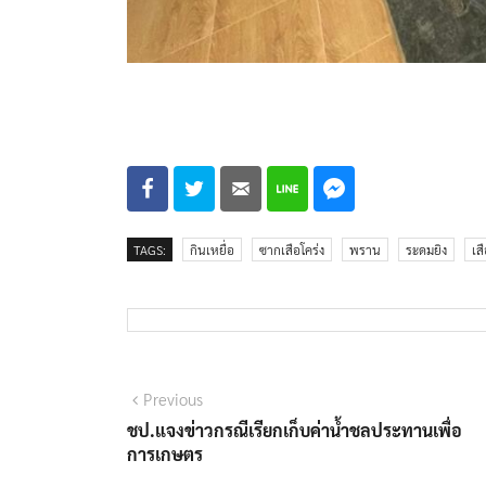
TAGS:
กินเหยื่อ
ซากเสือโคร่ง
พราน
ระดมยิง
เส
แนะแนว
Previous
Previous
post:
ชป.แจงข่าวกรณีเรียกเก็บค่าน้ำชลประทานเพื่อ
เรื่อง
การเกษตร