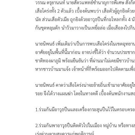
วรรณ ตรุยานนท์ นายสัตวแพทย์ชำนาญการพิเศษ สังกัดสำนั
เสือโคร่งทั้ง 2 ตัวแล้ว เบื้องต้นพบว่า เสือตัวผู้ถูกยิง
นัด ส่วนเสือตัวเมีย ถูกยิงด้วยอาวุธปืนที่กะโหลกทั้ง 4 
กันขุดหลุมดัก นำวัวมาวางเป็นเหยื่อล่อ เมื่อเสือลงไปก
นายนิพนธ์ เพิ่มเติมว่าเป็นการพบเสือโคร่งในเขตอุทยานแ
อาศัยอยู่ในพื้นที่นี้มาก่อน อาจบ่งชี้ได้ว่า จำนวนประชา
ชาติทองผาภูมิ พร้อมยืนยันว่า ที่ผ่านมาไม่เคยมีชาวบ้านมาแ
หากชาวบ้านมาแจ้ง เจ้าหน้าที่ก็พร้อมออกไปติดตามเพื่
นายนิพนธ์ คาดว่าเสือโคร่งน่าจะย้ายถิ่นเข้ามาอาศัยอยู
รอย จึงได้วางแผนฆ่า โดยในทางคดี เบื้องต้นพนักงานส
1.ร่วมกันมีอาวุธปืนและเครื่องกระสุนปืนไว้ในครอบคร
2.ร่วมกันพาอาวุธปืนติดตัวไปในเมือง หมู่บ้าน หรือทาง
เร่งด่วนตามสมควรแก่พฤติการณ์