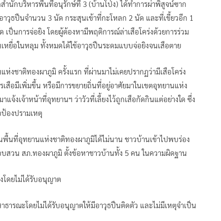
กบริหารพื้นที่อนุรักษ์ที่ 3 (บ้านโป่ง) ได้ทำการผ่าพิสูจน์ซาก
ด้วยอาวุธปืนจำนวน 3 นัด กระสุนเข้าที่กะโหลก 2 นัด และที่เขี้ยวอีก 1
นัด เป็นการจ่อยิง โดยผู้ต้องหามีพฤติการณ์ล่าเสือโคร่งด้วยการร่วม
ินเหยื่อในหลุม ทั้งหมดได้ใช้อาวุธปืนระดมแบบจ่อยิงจนเสือตาย
ห่งชาติทองผาภูมิ ครั้งแรก ที่ผ่านมาไม่เคยปรากฏว่ามีเสือโคร่ง
กรเสือมีเพิ่มขึ้น หรือมีการขยายถิ่นที่อยู่อาศัยมาในเขตอุทยานแห่ง
จ้งเจ้าหน้าที่อุทยานฯ ว่าวัวที่เลี้ยงไว้ถูกเสือกัดกินแต่อย่างใด ซึ่ง
อป้องปรามเหตุ
่ในพื้นที่อุทยานแห่งชาติทองผาภูมิได้ไม่นาน ชาวบ้านเข้าไปพบร่อง
อบสวน สภ.ทองผาภูมิ ตั้งข้อหาชาวบ้านทั้ง 5 คน ในความผิดฐาน
องโดยไม่ได้รับอนุญาต
สาธารณะโดยไม่ได้รับอนุญาตให้มีอาวุธปืนติดตัว และไม่มีเหตุจำเป็น