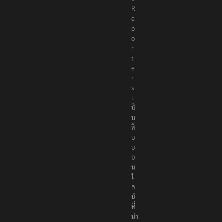
R
e
p
o
r
t
e
r
s
เ
ป็
น
สื่
อ
อ
อ
น
ไ
ล
น์
ที่
นำ