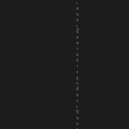
เ
ส
น
อ
เ
นื้
อ
ห
า
อ
ย่
า
ง
ถู
ก
ต้
อ
ง
เ
ป็
น
ก