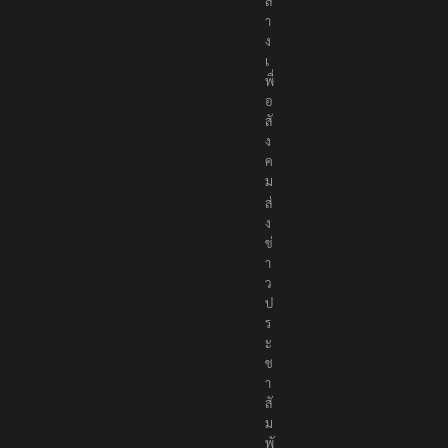
ล
า
ง
เ
พื่
อ
สั
ง
ค
ม
ส่
ง
ข่
า
ว
ป
ร
ะ
ช
า
สั
ม
พั