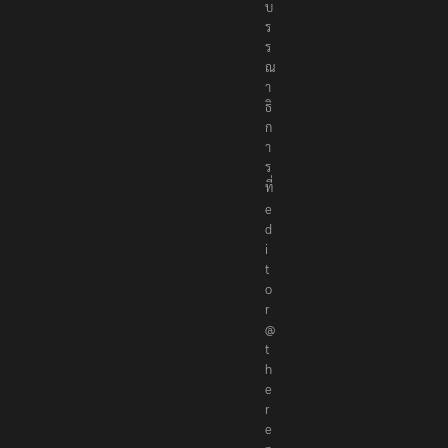
บ
ร
ร
ณ
า
ธิ
ก
า
ร
ที่
e
d
i
t
o
r
@
t
h
e
r
e