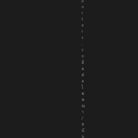
p
o
r
t
e
r
s
.
c
o
ติ
ด
ต่
อ
โ
ฆ
ษ
ณ
า
/
ส
นั
บ