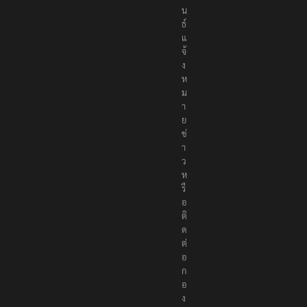
น
ธ์
แ
จ้
ง
ห
ม
า
ย
ข่
า
ว
ห
รื
อ
ติ
ด
ต่
อ
ก
อ
ง