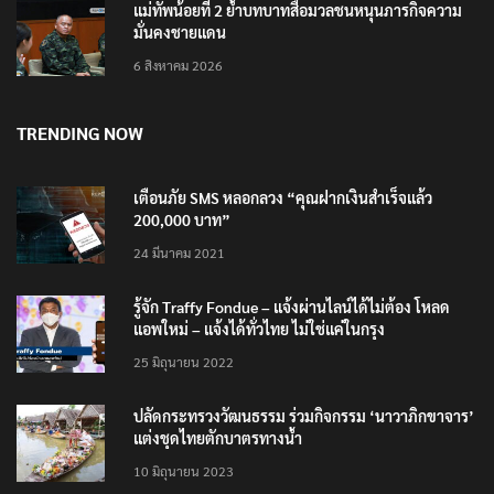
แม่ทัพน้อยที่ 2 ย้ำบทบาทสื่อมวลชนหนุนภารกิจความ
มั่นคงชายแดน
6 สิงหาคม 2026
TRENDING NOW
เตือนภัย SMS หลอกลวง “คุณฝากเงินสำเร็จแล้ว
200,000 บาท”
24 มีนาคม 2021
รู้จัก Traffy Fondue – แจ้งผ่านไลน์ได้ไม่ต้อง โหลด
แอพใหม่ – แจ้งได้ทั่วไทย ไม่ใช่แค่ในกรุง
25 มิถุนายน 2022
ปลัดกระทรวงวัฒนธรรม ร่วมกิจกรรม ‘นาวาภิกขาจาร’
แต่งชุดไทยตักบาตรทางน้ำ
10 มิถุนายน 2023