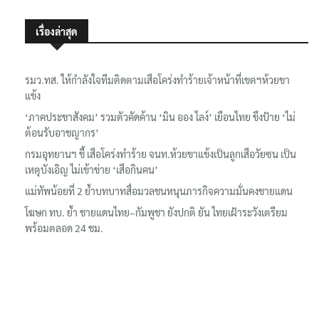
เรื่องล่าสุด
รมว.ทส. ให้กำลังใจทีมติดตามเสือโคร่งทำร้ายเจ้าหน้าที่เขตฯห้วยขา
แข้ง
‘ภาคประชาสังคม’ รวมตัวคัดค้าน ‘มิน ออง ไลง์’ เยือนไทย ขึงป้าย ‘ไม่
ต้อนรับอาชญากร’
กรมอุทยานฯ ชี้ เสือโคร่งทำร้าย จนท.ห้วยขาแข้งเป็นลูกเสือวัยซน เป็น
เหตุบังเอิญ ไม่เข้าข่าย ‘เสือกินคน’
แม่ทัพน้อยที่ 2 ย้ำบทบาทสื่อมวลชนหนุนภารกิจความมั่นคงชายแดน
โฆษก ทบ. ย้ำ ชายแดนไทย–กัมพูชา ยังปกติ ยัน ไทยเฝ้าระวังเตรียม
พร้อมตลอด 24 ชม.