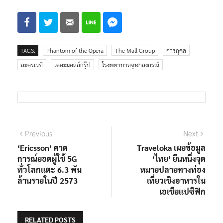
TAGS:
Phantom of the Opera
The Mall Group
การกุศล
ละครเวที
เดอะมอลล์กรุ๊ป
โรงพยาบาลจุฬาลงกรณ์
แนะแนว
Previous
Next
Previous
Next
post:
post:
‘Ericsson’ คาด
Traveloka เผยข้อมูล
เรื่อง
การณ์ยอดผู้ใช้ 5G
‘ไทย’ ยืนหนึ่งจุด
ทั่วโลกแตะ 6.3 พัน
หมายปลายทางท่อง
ล้านรายในปี 2573
เที่ยวเชิงอาหารใน
เอเชียแปซิฟิก
RELATED POSTS