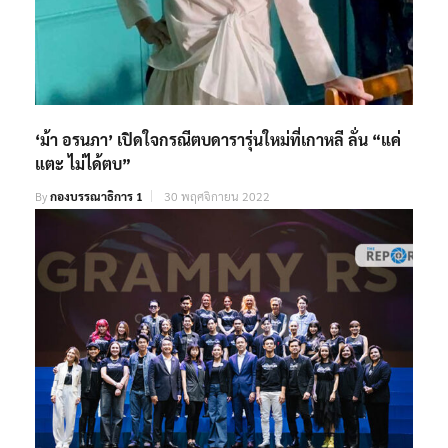
‘ม้า อรนภา’ เปิดใจกรณีตบดารารุ่นใหม่ที่เกาหลี ลั่น “แค่
แตะ ไม่ได้ตบ”
By
กองบรรณาธิการ 1
30 พฤศจิกายน 2022