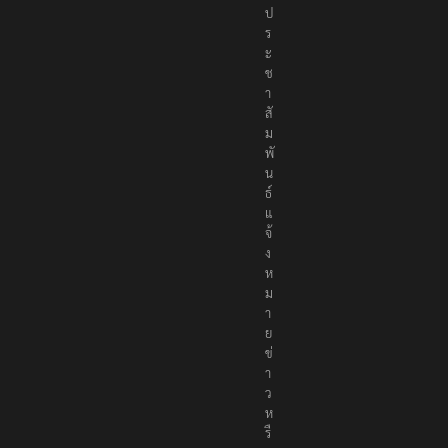
ป
ร
ะ
ช
า
สั
ม
พั
น
ธ์
แ
จ้
ง
ห
ม
า
ย
ข่
า
ว
ห
รื