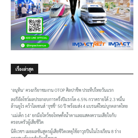
เรื่องล่าสุด
‘อนุทิน’ ควงภริยาชมงาน OTOP ศิลปาชีพ ประทีปไทยวันแรก
ลอรีอัลโชว์ผลประกอบการครึ่งปีแรกโต 6.5% กวาดรายได้ 2.3 หมื่น
ล้านยูโร คว้าไลเซนส์ ‘กุชชี่’ 50 ปี พร้อมส่ง 4 แบรนด์ใหม่บุกตลาดไทย
‘แม่เด็ก 14’ ยกมือไหว้ขอโทษทั้งน้ำตาและแสดงความเสียใจกับ
ครอบครัวผู้เสียชีวิต
นิติเวชฯ เผยผลชันสูตรผู้เสียชีวิตเหตุใช้อาวุธปืนในโรงเรียน 8 ร่าง
กระสุนเข้าจุดสำคัญทั้งหมด