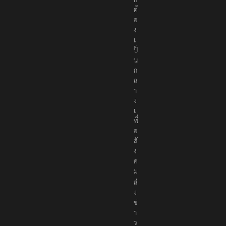
ต้
อ
ง
เ
ป็
น
ก
ล
า
ง
เ
พื่
อ
สั
ง
ค
ม
ส่
ง
ข่
า
ว