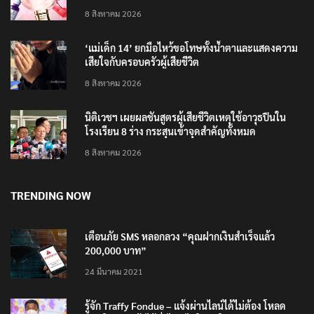
4 แบรนด์ใหม่บุกตลาดไทย
8 สิงหาคม 2026
‘แม่เด็ก 14’ ยกมือไหว้ขอโทษทั้งน้ำตาและแสดงความ
เสียใจกับครอบครัวผู้เสียชีวิต
8 สิงหาคม 2026
นิติเวชฯ เผยผลชันสูตรผู้เสียชีวิตเหตุใช้อาวุธปืนใน
โรงเรียน 8 ร่าง กระสุนเข้าจุดสำคัญทั้งหมด
8 สิงหาคม 2026
TRENDING NOW
เตือนภัย SMS หลอกลวง “คุณฝากเงินสำเร็จแล้ว
200,000 บาท”
24 มีนาคม 2021
รู้จัก Traffy Fondue – แจ้งผ่านไลน์ได้ไม่ต้อง โหลด