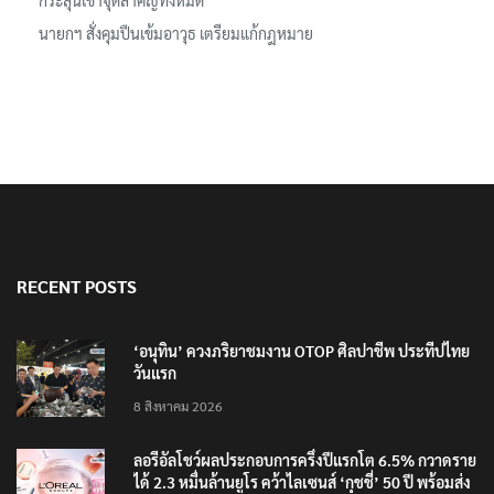
นายกฯ สั่งคุมปืนเข้มอาวุธ เตรียมแก้กฎหมาย
RECENT POSTS
‘อนุทิน’ ควงภริยาชมงาน OTOP ศิลปาชีพ ประทีปไทย
วันแรก
8 สิงหาคม 2026
ลอรีอัลโชว์ผลประกอบการครึ่งปีแรกโต 6.5% กวาดราย
ได้ 2.3 หมื่นล้านยูโร คว้าไลเซนส์ ‘กุชชี่’ 50 ปี พร้อมส่ง