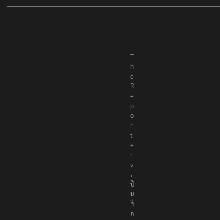
T
h
e
R
e
p
o
r
t
e
r
s
เ
ป็
น
สื่
อ