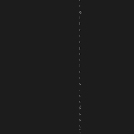
r
@
t
h
e
r
e
p
o
r
t
e
r
s
.
c
o
ติ
ด
ต่
อ
โ