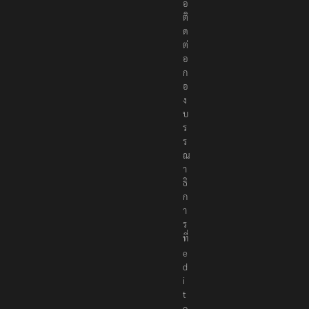
อ
ติ
ด
ต่
อ
ก
อ
ง
บ
ร
ร
ณ
า
ธิ
ก
า
ร
ที่
e
d
i
t
o