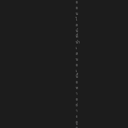
อ
อ
น
ไ
ล
น์
ที่
นำ
เ
ส
น
อ
เ
นื้
อ
ห
า
อ
ย่
า
ง
ถู
ก