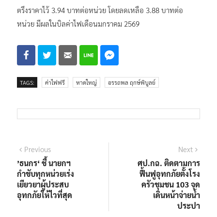
ตรึงราคาไว้ 3.94 บาทต่อหน่วย โดยลดเหลือ 3.88 บาทต่อ
หน่วย มีผลในบิลค่าไฟเดือนมกราคม 2569
TAGS:
ค่าไฟฟรี
หาดใหญ่
อรรถพล ฤกษ์พิบูลย์
แนะแนว
Previous
Next
Previous
Next
post:
post:
’ธนกร‘ ชี้ นายกฯ
ศป.กฉ. ติดตามการ
เรื่อง
กำชับทุกหน่วยเร่ง
ฟื้นฟูอุทกภัยตั้งโรง
เยียวยาผู้ประสบ
ครัวชุมชน 103 จุด
อุทกภัยให้ไวที่สุด
เดินหน้าจ่ายน้ำ
ประปา