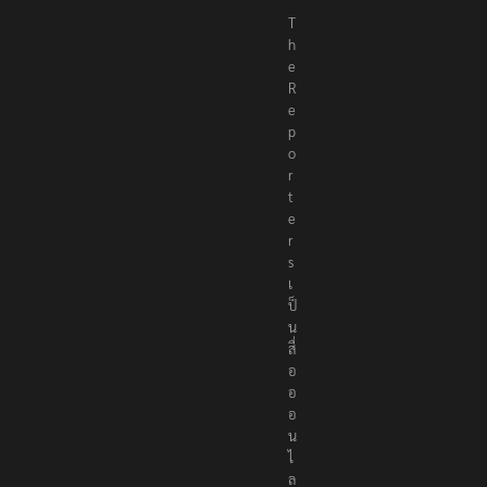
T
h
e
R
e
p
o
r
t
e
r
s
เ
ป็
น
สื่
อ
อ
อ
น
ไ
ล