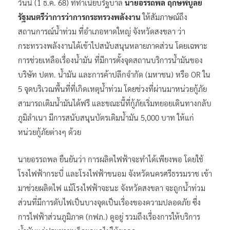
วันนี้ (1 ธ.ค. 68) ที่ทำเนียบรัฐบาล
นายอรรถพล ฤกษ์พิบูลย์
รัฐมนตรีว่าการว่าการกระทรวงพลังงาน
ให้สัมภาษณ์ถึง
สถานการณ์น้ำท่วม ที่อำเภอหาดใหญ่ จังหวัดสงขลา ว่า
กระทรวงพลังงานได้เข้าไปสนับสนุนหลายภาคส่วน โดยเฉพาะ
การช่วยเหลือเรื่องน้ำมัน ที่มีการตั้งจุดสถานบริการน้ำมันของ
บริษัท ปตท. น้ำมัน และการค้าปลีกจำกัด (มหาชน) หรือ OR ใน
5 จุดบริเวณพื้นที่ที่เกิดเหตุน้ำท่วม โดยช่วงที่ผ่านมาหน่วยกู้ภัย
สามารถเติมน้ำมันได้ฟรี และขณะนี้ที่กู้ภัยเริ่มทยอยเดินทางกลับ
ภูมิลำเนา มีการสนับสนุนบัตรเติมน้ำมัน 5,000 บาท ให้แก่
หน่วยกู้ภัยต่างๆ ด้วย
นายอรรถพล ยืนยันว่า การผลิตไฟฟ้าจะทำได้เพียงพอ โดยใช้
โรงไฟฟ้ากระบี่ และโรงไฟฟ้าขนอม จังหวัดนครศรีธรรมราช เข้า
มาช่วยผลิตไฟ แม้โรงไฟฟ้าจะนะ จังหวัดสงขลา จะถูกน้ำท่วม
ส่วนที่มีการดับไฟเป็นบางจุดเป็นเรื่องของความปลอดภัย ซึ่ง
การไฟฟ้าส่วนภูมิภาค (กฟภ.) ดูอยู่ รวมถึงเรื่องการให้บริการ