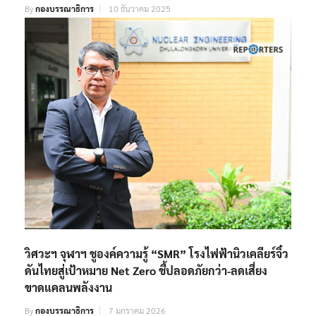
By
กองบรรณาธิการ
10 ธันวาคม 2025
วิศวะฯ จุฬาฯ ชูองค์ความรู้ “SMR” โรงไฟฟ้านิวเคลียร์จิ๋ว
ดันไทยสู่เป้าหมาย Net Zero ชี้ปลอดภัยกว่า-ลดเสี่ยง
ขาดแคลนพลังงาน
By
กองบรรณาธิการ
7 มกราคม 2026