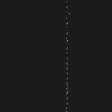
น์
ที่
นำ
เ
ส
น
อ
เ
นื้
อ
ห
า
อ
ย่
า
ง
ถู
ก
ต้
อ
ง
เ