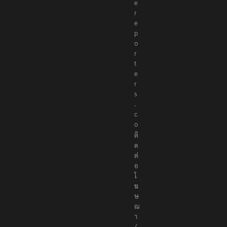
e
r
e
p
o
r
t
e
r
s
.
c
o
ติ
ด
ต่
อ
โ
ฆ
ษ
ณ
า
/