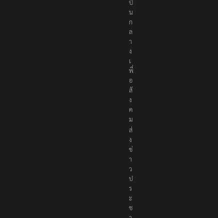
ป็
น
ก
ล
า
ง
เ
พื่
อ
สั
ง
ค
ม
ส่
ง
ข่
า
ว
ป
ร
ะ
ช
า