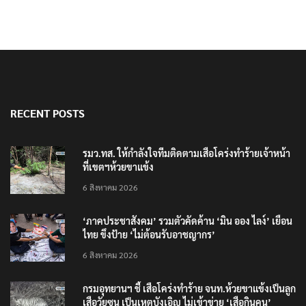
RECENT POSTS
รมว.ทส. ให้กำลังใจทีมติดตามเสือโคร่งทำร้ายเจ้าหน้า
ที่เขตฯห้วยขาแข้ง
6 สิงหาคม 2026
‘ภาคประชาสังคม’ รวมตัวคัดค้าน ‘มิน ออง ไลง์’ เยือน
ไทย ขึงป้าย ‘ไม่ต้อนรับอาชญากร’
6 สิงหาคม 2026
กรมอุทยานฯ ชี้ เสือโคร่งทำร้าย จนท.ห้วยขาแข้งเป็นลูก
เสือวัยซน เป็นเหตุบังเอิญ ไม่เข้าข่าย ‘เสือกินคน’