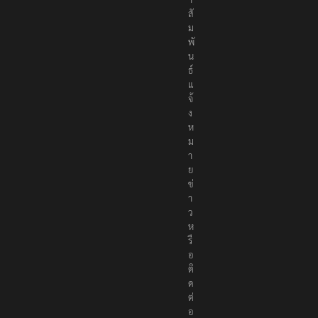
สั
ม
พั
น
ธ์
แ
จ้
ง
ห
ม
า
ย
ข่
า
ว
ห
รื
อ
ติ
ด
ต่
อ