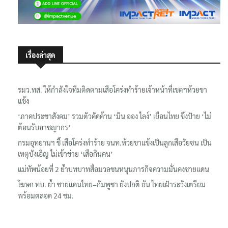
เรื่องล่าสุด
รมว.ทส. ให้กำลังใจทีมติดตามเสือโคร่งทำร้ายเจ้าหน้าที่เขตฯห้วยขา
แข้ง
‘ภาคประชาสังคม’ รวมตัวคัดค้าน ‘มิน ออง ไลง์’ เยือนไทย ขึงป้าย ‘ไม่
ต้อนรับอาชญากร’
กรมอุทยานฯ ชี้ เสือโคร่งทำร้าย จนท.ห้วยขาแข้งเป็นลูกเสือวัยซน เป็น
เหตุบังเอิญ ไม่เข้าข่าย ‘เสือกินคน’
แม่ทัพน้อยที่ 2 ย้ำบทบาทสื่อมวลชนหนุนภารกิจความมั่นคงชายแดน
โฆษก ทบ. ย้ำ ชายแดนไทย–กัมพูชา ยังปกติ ยัน ไทยเฝ้าระวังเตรียม
พร้อมตลอด 24 ชม.