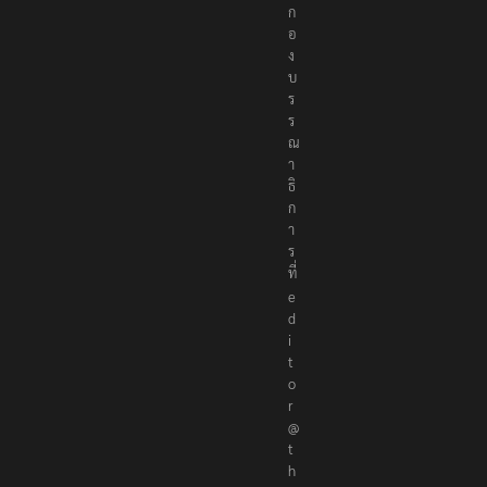
ก
อ
ง
บ
ร
ร
ณ
า
ธิ
ก
า
ร
ที่
e
d
i
t
o
r
@
t
h