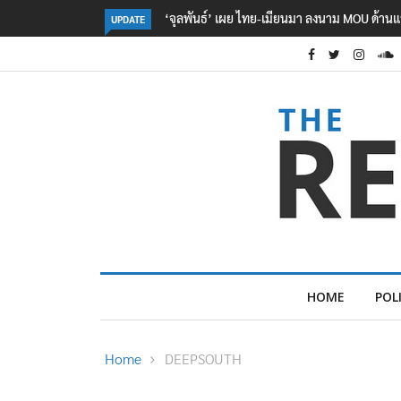
อธิบดีกรมอุทยานฯ​ สั่งตั้ง กก.สอบ ‘หน.อช.สิ
UPDATE
HOME
POL
Home
DEEPSOUTH