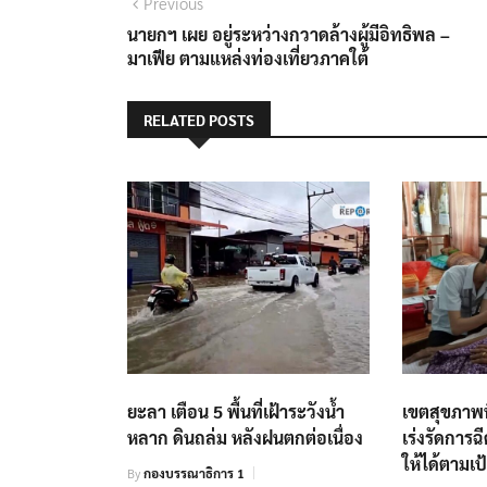
แนะแนว
Previous
Previous
post:
นายกฯ เผย อยู่ระหว่างกวาดล้างผู้มีอิทธิพล –
เรื่อง
มาเฟีย ตามแหล่งท่องเที่ยวภาคใต้
RELATED POSTS
ยะลา เตือน 5 พื้นที่เฝ้าระวังน้ำ
เขตสุขภาพที
หลาก ดินถล่ม หลังฝนตกต่อเนื่อง
เร่งรัดการฉ
ให้ได้ตามเ
By
กองบรรณาธิการ 1