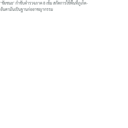
‘ชัยชนะ’ กำชับตำรวจภาค 8 เข้ม สกัดการใช้พื้นที่ภูเก็ต-
อันดามันเป็นฐานก่ออาชญากรรม