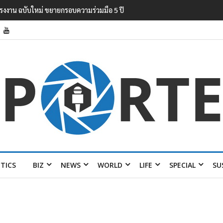
มิลัน’ ปมอนุญาต ‘อ.วีระ’ พักแรมฝ่าฝืนประกาศฯ
ITICS
BIZ
NEWS
WORLD
LIFE
SPECIAL
SU