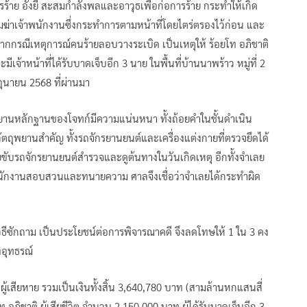
าย อั้งยี่ สะสมกำลังพลและอาวุธเพื่อก่อการร้าย กระทำให้เกิด
ามฆ่าเจ้าพนักงานซึ่งกระทำการตามหน้าที่โดยไตร่ตรองไว้ก่อน และ
กกรณีเหตุการณ์คนร้ายลอบวางระเบิด เป็นเหตุให้ ร้อยโท อภิชาติ
มีเจ้าหน้าที่ได้รับบาดเจ็บอีก 3 นาย ในพื้นที่บ้านนาพร้าว หมู่ที่ 2
ถุนายน 2568 ที่ผ่านมา
พยานหลักฐานของโจทก์มีความแน่นหนา ทั้งถ้อยคำในชั้นดำเนิน
ตถุพยานสำคัญ ทั้งรถจักรยานยนต์และเครื่องแต่งกายที่ตรวจยึดได้
ับรถจักรยานยนต์สำรวจและดูต้นทางในวันเกิดเหตุ อีกทั้งจำเลย
พนักงานสอบสวนและทนายความ ศาลจึงเชื่อว่าจำเลยได้กระทำผิด
ธีซักถาม เป็นประโยชน์ต่อการพิจารณาคดี จึงลดโทษให้ 1 ใน 3 คง
งอุทธรณ์
ู้เสียหาย รวมเป็นเงินทั้งสิ้น 3,640,780 บาท (สามล้านหกแสนสี่
ภิชาติ ผู้เสียชีวิต จำนวน 2,150,000 บาท ผู้ได้รับบาดเจ็บอีก 3