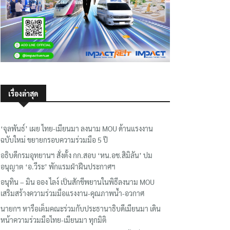
เรื่องล่าสุด
‘จุลพันธ์’ เผย ไทย-เมียนมา ลงนาม MOU ด้านแรงงาน
ฉบับใหม่ ขยายกรอบความร่วมมือ 5 ปี
อธิบดีกรมอุทยานฯ​ สั่งตั้ง กก.สอบ ‘หน.อช.สิมิลัน’ ปม
อนุญาต ‘อ.วีระ’ พักแรมฝ่าฝืนประกาศฯ
อนุทิน – มิน ออง ไลง์ เป็นสักขีพยานในพิธีลงนาม MOU
เสริมสร้างความร่วมมือแรงงาน-คุณภาพน้ำ-อวกาศ
นายกฯ หารือเต็มคณะร่วมกับประธานาธิบดีเมียนมา เดิน
หน้าความร่วมมือไทย-เมียนมา ทุกมิติ