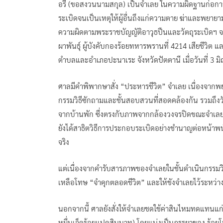
อรี (ขอสงวนนามสกุล) เป็นจำเลย ในความผิดฐานก่อการร้
ระเบิดจนเป็นเหตุให้ผู้อื่นถึงแก่ความตาย ฆ่าและพยาย
ความผิดตามพระราชบัญญัติอาวุธปืนและวัตถุระเบิดฯ จา
ผาพันธุ์ ผู้บังคับกองร้อยทหารพรานที่ 4214 เสียชีวิต และ
ตำบลและอำเภอปะนาเระ จังหวัดปัตตานี เมื่อวันที่ 3 มิ
ศาลมีคำพิพากษาสั่ง “ประหารชีวิต” จำเลย เนื่องจาก
กรรมวิธีซักถามและชั้นสอบสวนที่สอดคล้องกัน รวมถึงวั
จากบ้านพัก ซึ่งตรงกับภาพจากกล้องวงจรปิดขณะจำเลยข
ยังได้สาธิตวิธีการประกอบระเบิดอย่างชำนาญต่อหน้า
จริง
แต่เนื่องจากคำรับสารภาพของจำเลยในชั้นดำเนินกรรมวิ
เหลือโทษ “จำคุกตลอดชีวิต” และให้ขังจำเลยไว้ระหว่า
นอกจากนี้ ศาลยังสั่งให้จำเลยชดใช้ค่าสินไหมทดแทนแก่ผ
หมื่นเจ็ดร้อยแปดสิบบาท) โดยแบ่งเป็นภรรยาของ ร้อยโท อ