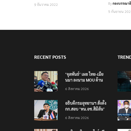
By
กองบรรณาธิ
9 ธันวาคม 2022
5 กันยายน 20
RECENT POSTS
TREN
‘จุลพันธ์’ เผย ไทย-เมีย
นมา ลงนาม MOU ด้าน
แรงงาน ฉบับใหม่ ขยาย
6 สิงหาคม 2026
กรอบความร่วมมือ 5 ปี
อธิบดีกรมอุทยานฯ​ สั่งตั้ง
กก.สอบ ‘หน.อช.สิมิลัน’
ปมอนุญาต ‘อ.วีระ’ พัก
6 สิงหาคม 2026
แรมฝ่าฝืนประกาศฯ