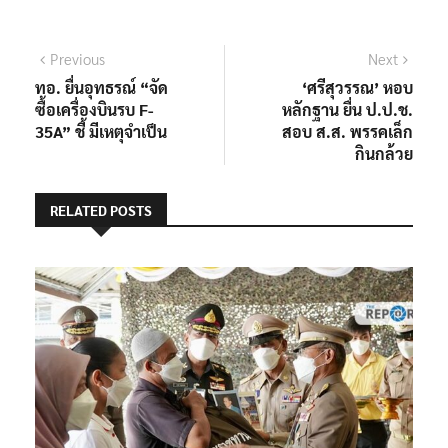
แนะแนว
Previous
Next
Previous
Next
post:
post:
ทอ. ยื่นอุทธรณ์ “จัด
‘ศรีสุวรรณ’ หอบ
เรื่อง
ซื้อเครื่องบินรบ F-
หลักฐาน ยื่น ป.ป.ช.
35A” ชี้ มีเหตุจำเป็น
สอบ ส.ส. พรรคเล็ก
กินกล้วย
RELATED POSTS