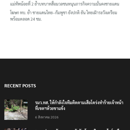
เหตุบังเอิญ ไม่เข้าข่าย ‘เสือกินคน’
แม่ทัพน้อยที่ 2 ย้ำบทบาทสื่อมวลชนหนุนภารกิจความมั่นคงชายแดน
โฆษก ทบ. ย้ำ ชายแดนไทย–กัมพูชา ยังปกติ ยัน ไทยเฝ้าระวังเตรียม
พร้อมตลอด 24 ชม.
RECENT POSTS
รมว.ทส. ให้กำลังใจทีมติดตามเสือโคร่งทำร้ายเจ้าหน้า
ที่เขตฯห้วยขาแข้ง
6 สิงหาคม 2026