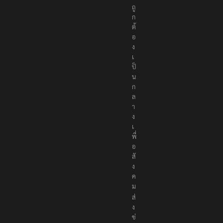
ง
ถู
ก
ต้
อ
ง
เ
ป็
น
ก
ล
า
ง
เ
พื่
อ
สั
ง
ค
ม
ส่
ง