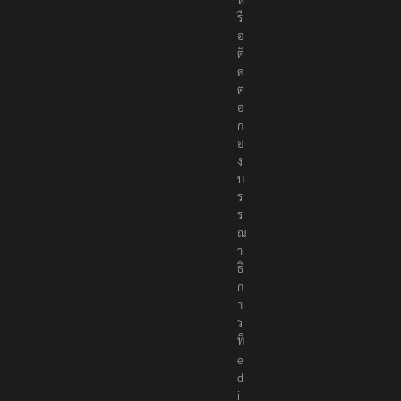
ห
รื
อ
ติ
ด
ต่
อ
ก
อ
ง
บ
ร
ร
ณ
า
ธิ
ก
า
ร
ที่
e
d