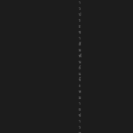
ข่
า
ว
ป
ร
ะ
ช
า
สั
ม
พั
น
ธ์
แ
จ้
ง
ห
ม
า
ย
ข่
า
ว