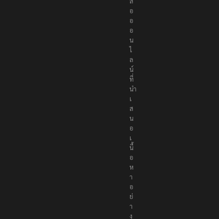
น
สื่
อ
อ
อ
น
ไ
ล
น์
ที่
นำ
เ
ส
น
อ
เ
นื้
อ
ห
า
อ
ย่
า