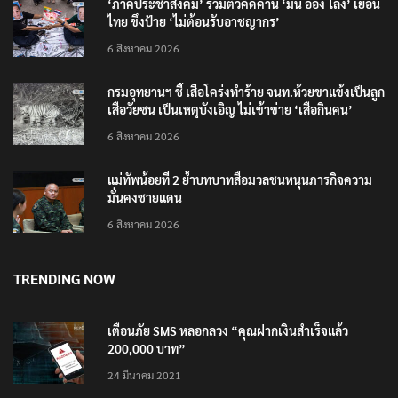
‘ภาคประชาสังคม’ รวมตัวคัดค้าน ‘มิน ออง ไลง์’ เยือน
ไทย ขึงป้าย ‘ไม่ต้อนรับอาชญากร’
6 สิงหาคม 2026
กรมอุทยานฯ ชี้ เสือโคร่งทำร้าย จนท.ห้วยขาแข้งเป็นลูก
เสือวัยซน เป็นเหตุบังเอิญ ไม่เข้าข่าย ‘เสือกินคน’
6 สิงหาคม 2026
แม่ทัพน้อยที่ 2 ย้ำบทบาทสื่อมวลชนหนุนภารกิจความ
มั่นคงชายแดน
6 สิงหาคม 2026
TRENDING NOW
เตือนภัย SMS หลอกลวง “คุณฝากเงินสำเร็จแล้ว
200,000 บาท”
24 มีนาคม 2021