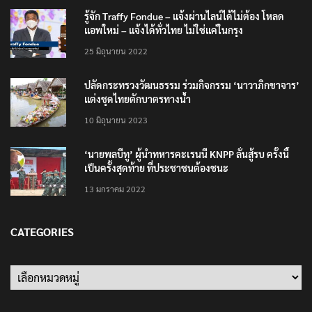
รู้จัก Traffy Fondue – แจ้งผ่านไลน์ได้ไม่ต้อง โหลด
แอพใหม่ – แจ้งได้ทั่วไทย ไม่ใช่แค่ในกรุง
25 มิถุนายน 2022
ปลัดกระทรวงวัฒนธรรม ร่วมกิจกรรม ‘นาวาภิกขาจาร’
แต่งชุดไทยตักบาตรทางน้ำ
10 มิถุนายน 2023
‘นายพลบีทู’ ผู้นำทหารคะเรนนี KNPP ลั่นสู้รบ ครั้งนี้
เป็นครั้งสุดท้าย ที่ประชาชนต้องชนะ
13 มกราคม 2022
CATEGORIES
Categories