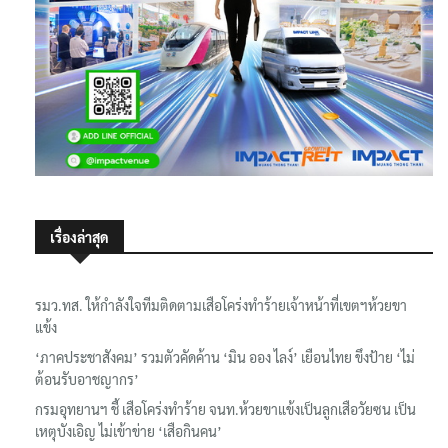
เรื่องล่าสุด
รมว.ทส. ให้กำลังใจทีมติดตามเสือโคร่งทำร้ายเจ้าหน้าที่เขตฯห้วยขา
แข้ง
‘ภาคประชาสังคม’ รวมตัวคัดค้าน ‘มิน ออง ไลง์’ เยือนไทย ขึงป้าย ‘ไม่
ต้อนรับอาชญากร’
กรมอุทยานฯ ชี้ เสือโคร่งทำร้าย จนท.ห้วยขาแข้งเป็นลูกเสือวัยซน เป็น