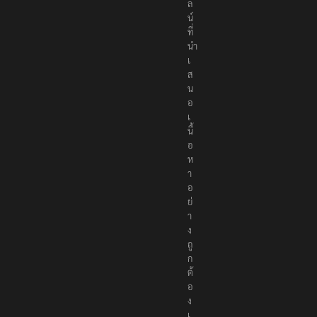
ล
น์
ที่
นำ
เ
ส
น
อ
เ
นื้
อ
ห
า
อ
ย่
า
ง
ถู
ก
ต้
อ
ง
เ