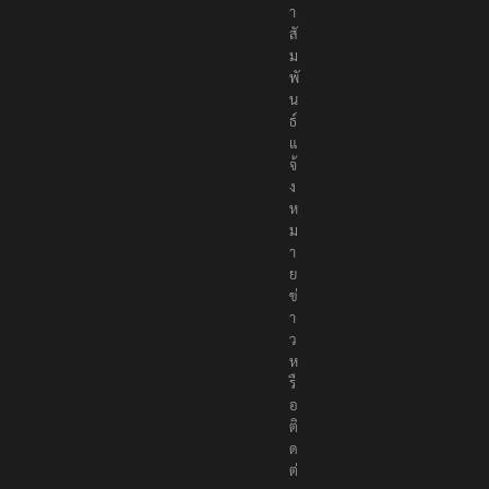
า
สั
ม
พั
น
ธ์
แ
จ้
ง
ห
ม
า
ย
ข่
า
ว
ห
รื
อ
ติ
ด
ต่