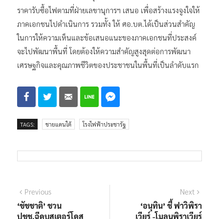
ราคารับซื้อไฟตามที่ฝ่ายเลขานุการฯ เสนอ เพื่อสร้างแรงจูงใจให้
ภาคเอกชนไปดำเนินการ รวมทั้ง ให้ ศอ.บต.ได้เป็นส่วนสำคัญ
ในการให้ความเห็นและข้อเสนอแนะของภาคเอกชนที่ประสงค์
จะไปพัฒนาพื้นที่ โดยต้องให้ความสำคัญสูงสุดต่อการพัฒนา
เศรษฐกิจและคุณภาพชีวิตของประชาชนในพื้นที่เป็นลำดับแรก
TAGS:
ชายแดนใต้
โรงไฟฟ้าประชารัฐ
แนะแนว
Previous
Next
Previous
Next
post:
post:
‘ชัชชาติ’ ชวน
‘อนุทิน’ ชี้ ฟาวิพิรา
เรื่อง
ปชช.ฉีดบูสเตอร์โดส
เวียร์ -โมลนูพิราเวียร์