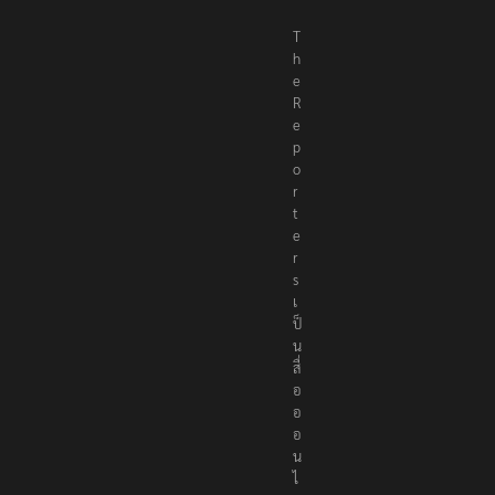
T
h
e
R
e
p
o
r
t
e
r
s
เ
ป็
น
สื่
อ
อ
อ
น
ไ