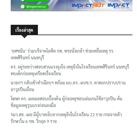
เรื่องล่าสุด
‘ยศชนัน’ ร่วมบริจาคโลหิต รพ. พระนั่งเกล้า ช่วยเหยื่อเหตุ รร.
เทพศิรินทร์ นนทบุรี
ตร. อยู่ระหว่างสอบสวนแรงจูงใจ เหตุยิงในโรงเรียนเทพศิรินทร์ นนทบุรี
พบเด็กก่อเหตุเครียดเรื่องเรียน
นายกฯ กลับเข้าทำเนียบฯ พร้อม ผบ.ตร.-ผบช.ก. คาดถกปราบปราม
อาวุธปืนเถื่อน
โฆษก ตร. เผยผลสอบเบื้องต้น ผู้ก่อเหตุชอบเล่นเกมใช้อาวุธปืน-ค้น
ข้อมูลเหตุรุนแรงก่อนลงมือ
รมว.สธ. เผย มีผู้บาดเจ็บจากเหตุยิงในโรงเรียน 22 ราย กระจายตัว
รักษาใน 6 รพ. วิกฤต 9 ราย