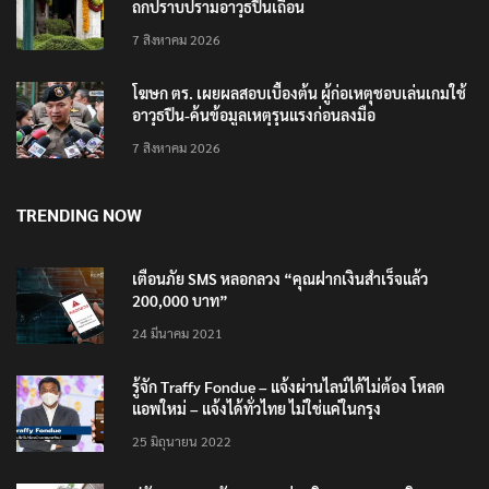
ถกปราบปรามอาวุธปืนเถื่อน
7 สิงหาคม 2026
โฆษก ตร. เผยผลสอบเบื้องต้น ผู้ก่อเหตุชอบเล่นเกมใช้
อาวุธปืน-ค้นข้อมูลเหตุรุนแรงก่อนลงมือ
7 สิงหาคม 2026
TRENDING NOW
เตือนภัย SMS หลอกลวง “คุณฝากเงินสำเร็จแล้ว
200,000 บาท”
24 มีนาคม 2021
รู้จัก Traffy Fondue – แจ้งผ่านไลน์ได้ไม่ต้อง โหลด
แอพใหม่ – แจ้งได้ทั่วไทย ไม่ใช่แค่ในกรุง
25 มิถุนายน 2022