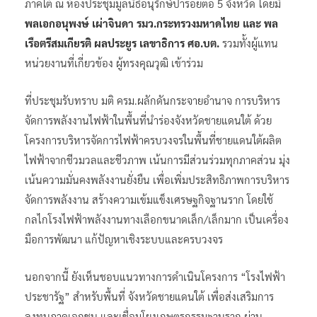
ภาคใต้ ณ ห้องประชุมมูลนิธิอนุรักษ์ป่ารอยต่อ 5 จังหวัด โดยมี
พลเอกอนุพงษ์ เผ่าจินดา รมว.กระทรวงมหาดไทย และ พล
เรือตรีสมเกียรติ ผลประยูร เลขาธิการ ศอ.บต.
รวมทั้งผู้แทน
หน่วยงานที่เกี่ยวข้อง ผู้ทรงคุณวุฒิ เข้าร่วม
ที่ประชุมรับทราบ มติ ครม.ผลักดันกระจายอำนาจ การบริหาร
จัดการพลังงานไฟฟ้าในพื้นที่นำร่องจังหวัดชายแดนใต้ ด้วย
โครงการบริหารจัดการไฟฟ้าครบวงจรในพื้นที่ชายแดนใต้ผลิต
ไฟฟ้าจากชีวมวลและชีวภาพ เน้นการมีส่วนร่วมทุกภาคส่วน มุ่ง
เน้นความมั่นคงพลังงานยั่งยืน เพื่อเพิ่มประสิทธิภาพการบริหาร
จัดการพลังงาน สร้างความเข้มแข็งเศรษฐกิจฐานราก โดยใช้
กลไกโรงไฟฟ้าพลังงานทางเลือกขนาดเล็ก/เล็กมาก เป็นเครื่อง
มือการพัฒนา แก้ปัญหาเชิงระบบและครบวงจร
นอกจากนี้ ยังเห็นชอบแนวทางการดำเนินโครงการ “โรงไฟฟ้า
ประชารัฐ” สำหรับพื้นที่ จังหวัดชายแดนใต้ เพื่อส่งเสริมการ
ลงทุนภาคเอกชน และเชื่อมโยงเกษตรกรรมฐานราก ผ่าน