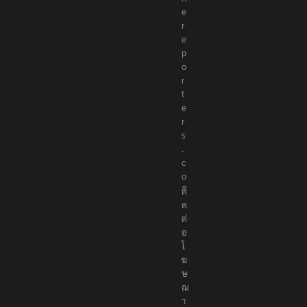
e
r
e
p
o
r
t
e
r
s
.
c
o
ติ
ด
ต่
อ
โ
ฆ
ษ
ณ
า