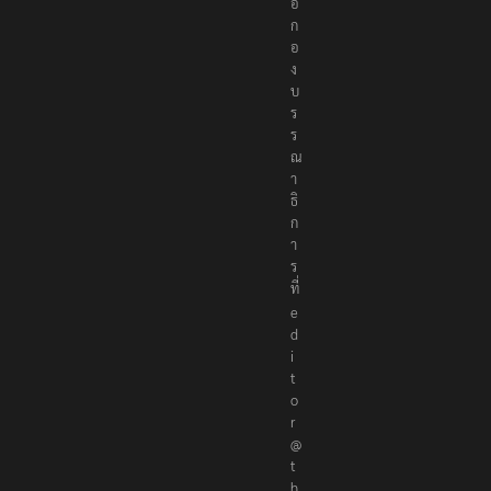
อ
ก
อ
ง
บ
ร
ร
ณ
า
ธิ
ก
า
ร
ที่
e
d
i
t
o
r
@
t
h