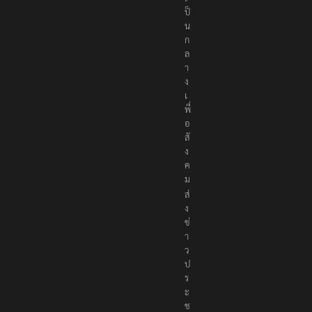
ป็
น
ก
ล
า
ง
เ
พื่
อ
สั
ง
ค
ม
ส่
ง
ข่
า
ว
ป
ร
ะ
ช