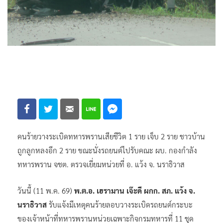
คนร้ายวางระเบิดทหารพรานเสียชีวิต 1 ราย เจ็บ 2 ราย ชาวบ้าน
ถูกลูกหลงอีก 2 ราย ขณะนั่งรถยนต์ไปรับคณะ ผบ. กองกำลัง
ทหารพราน จชต. ตรวจเยี่ยมหน่วยที่ อ. แว้ง จ. นราธิวาส
วันนี้ (11 พ.ค. 69)
พ.ต.อ. เฮรามาน เจ๊ะดี ผกก. สภ. แว้ง จ.
นราธิวาส
รับแจ้งมีเหตุคนร้ายลอบวางระเบิดรถยนต์กระบะ
ของเจ้าหน้าที่ทหารพรานหน่วยเฉพาะกิจกรมทหารที่ 11 ชุด