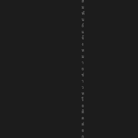
สั
ม
พั
น
ธ์
แ
จ้
ง
ห
ม
า
ย
ข่
า
ว
ห
รื
อ
ติ
ด
ต่
อ
ก