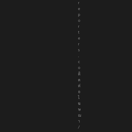
r
e
p
o
r
t
e
r
s
.
c
o
ติ
ด
ต่
อ
โ
ฆ
ษ
ณ
า
/