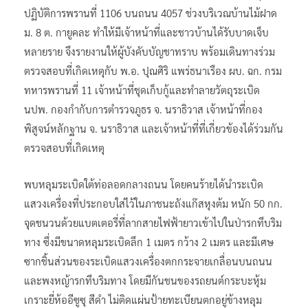
ปฏิบัติการพรานที่ 1106 บนถนน 4057 ช่วงบริเวณบ้านไม้ฝาด
ม. 8 ต. กายูคละ ทำให้มีเจ้าหน้าที่และชาวบ้านได้รับบาดเจ็บ
หลายราย จึงรายงานให้ผู้บังคับบัญชาทราบ พร้อมเดินทางร่วม
ตรวจสอบที่เกิดเหตุกับ พ.อ. ปุณศิริ แพร่ธนาเรือง ผบ. ฉก. กรม
ทหารพรานที่ 11 เจ้าหน้าที่ชุดเก็บกู้และทำลายวัตถุระเบิด
นปพ. กองกำกับการตำรวจภูธร จ. นราธิวาส เจ้าหน้าที่กอง
พิสูจน์หลักฐาน จ. นราธิวาส และเจ้าหน้าที่ที่เกี่ยวข้องได้ร่วมกัน
ตรวจสอบที่เกิดเหตุ
พบหลุมระเบิดใต้ท่อลอดกลางถนน โดยคนร้ายได้นำระเบิด
แสวงเครื่องที่ประกอบใส่ไว้ในภาชนะถังแก๊สหุงต้ม หนัก 50 กก.
จุดชนวนด้วยแบตเตอรี่ที่ลากสายไฟฟ้ายาวเข้าไปในป่ารกทึบริม
ทาง ซึ่งมีขนาดหลุมระเบิดลึก 1 เมตร กว้าง 2 เมตร และมีเศษ
ซากชิ้นส่วนของระเบิดแสวงเครื่องตกกระจายเกลื่อนบนถนน
และพงหญ้ารกทึบริมทาง โดยมีกันชนของรถยนต์กระบะหุ้ม
เกราะยี่ห้ออีซูซุ สีดำ ไม่ติดแผ่นป้ายทะเบียนตกอยู่ข้างหลุม