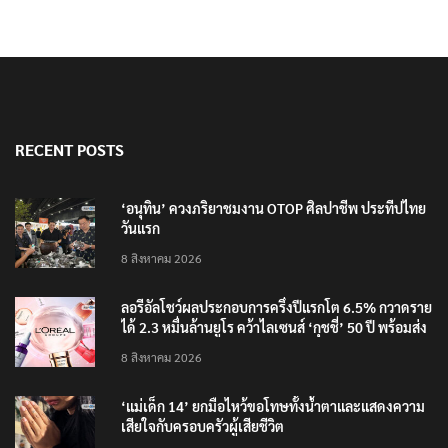
RECENT POSTS
‘อนุทิน’ ควงภริยาชมงาน OTOP ศิลปาชีพ ประทีปไทย
วันแรก
8 สิงหาคม 2026
ลอรีอัลโชว์ผลประกอบการครึ่งปีแรกโต 6.5% กวาดราย
ได้ 2.3 หมื่นล้านยูโร คว้าไลเซนส์ ‘กุชชี่’ 50 ปี พร้อมส่ง
4 แบรนด์ใหม่บุกตลาดไทย
8 สิงหาคม 2026
‘แม่เด็ก 14’ ยกมือไหว้ขอโทษทั้งน้ำตาและแสดงความ
เสียใจกับครอบครัวผู้เสียชีวิต