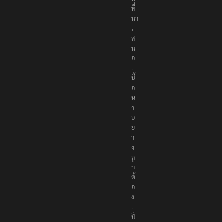
ที่
นำ
เ
ส
น
อ
เ
นื้
อ
ห
า
อ
ย่
า
ง
ถู
ก
ต้
อ
ง
เ
ป็