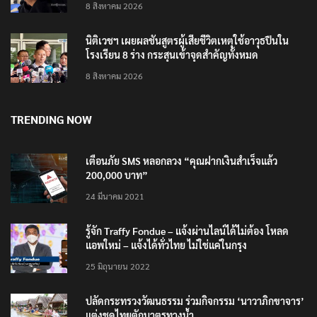
8 สิงหาคม 2026
นิติเวชฯ เผยผลชันสูตรผู้เสียชีวิตเหตุใช้อาวุธปืนใน
โรงเรียน 8 ร่าง กระสุนเข้าจุดสำคัญทั้งหมด
8 สิงหาคม 2026
TRENDING NOW
เตือนภัย SMS หลอกลวง “คุณฝากเงินสำเร็จแล้ว
200,000 บาท”
24 มีนาคม 2021
รู้จัก Traffy Fondue – แจ้งผ่านไลน์ได้ไม่ต้อง โหลด
แอพใหม่ – แจ้งได้ทั่วไทย ไม่ใช่แค่ในกรุง
25 มิถุนายน 2022
ปลัดกระทรวงวัฒนธรรม ร่วมกิจกรรม ‘นาวาภิกขาจาร’
แต่งชุดไทยตักบาตรทางน้ำ