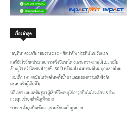
เรื่องล่าสุด
‘อนุทิน’ ควงภริยาชมงาน OTOP ศิลปาชีพ ประทีปไทยวันแรก
ลอรีอัลโชว์ผลประกอบการครึ่งปีแรกโต 6.5% กวาดรายได้ 2.3 หมื่น
ล้านยูโร คว้าไลเซนส์ ‘กุชชี่’ 50 ปี พร้อมส่ง 4 แบรนด์ใหม่บุกตลาดไทย
‘แม่เด็ก 14’ ยกมือไหว้ขอโทษทั้งน้ำตาและแสดงความเสียใจกับ
ครอบครัวผู้เสียชีวิต
นิติเวชฯ เผยผลชันสูตรผู้เสียชีวิตเหตุใช้อาวุธปืนในโรงเรียน 8 ร่าง
กระสุนเข้าจุดสำคัญทั้งหมด
นายกฯ สั่งคุมปืนเข้มอาวุธ เตรียมแก้กฎหมาย