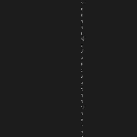
น
ก
ล
า
ง
เ
พื่
อ
สั
ง
ค
ม
ส่
ง
ข่
า
ว
ป
ร
ะ
ช
า