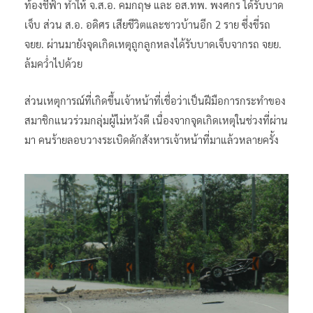
ท้องชี้ฟ้า ทำให้ จ.ส.อ. คมกฤษ และ อส.ทพ. พงศกร ได้รับบาด
เจ็บ ส่วน ส.อ. อดิศร เสียชีวิตและชาวบ้านอีก 2 ราย ซึ่งขี่รถ
จยย. ผ่านมายังจุดเกิดเหตุถูกลูกหลงได้รับบาดเจ็บจากรถ จยย.
ล้มคว่ำไปด้วย
ส่วนเหตุการณ์ที่เกิดขึ้นเจ้าหน้าที่เชื่อว่าเป็นฝีมือการกระทำของ
สมาชิกแนวร่วมกลุ่มผู้ไม่หวังดี เนื่องจากจุดเกิดเหตุในช่วงที่ผ่าน
มา คนร้ายลอบวางระเบิดดักสังหารเจ้าหน้าที่มาแล้วหลายครั้ง