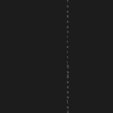
T
h
e
R
e
p
o
r
t
e
r
s
เ
ป็
น
สื่
อ
อ
อ
น
ไ
ล
น์