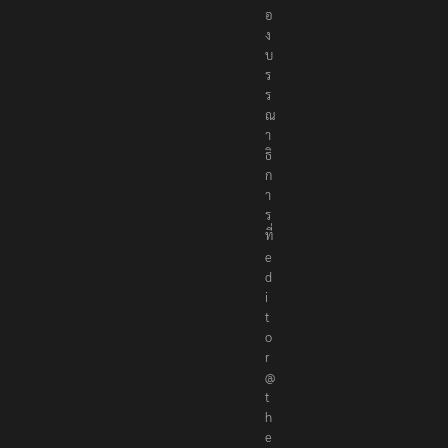
อ
ง
บ
ร
ร
ณ
า
ธิ
ก
า
ร
ที่
e
d
i
t
o
r
@
t
h
e