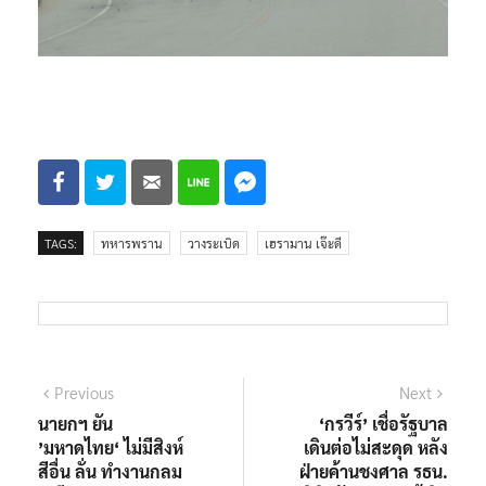
TAGS:
ทหารพราน
วางระเบิด
เฮรามาน เจ๊ะดี
แนะแนว
Previous
Next
Previous
Next
post:
post:
นายกฯ ยัน
‘กรวีร์’ เชื่อรัฐบาล
เรื่อง
’มหาดไทย‘ ไม่มีสิงห์
เดินต่อไม่สะดุด หลัง
สีอื่น ลั่น ทำงานกลม
ฝ่ายค้านชงศาล รธน.