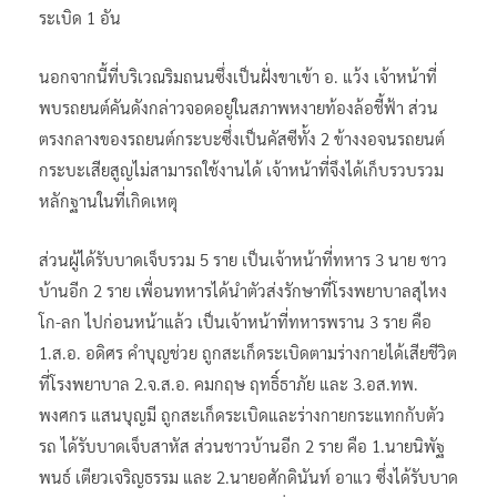
ระเบิด 1 อัน
นอกจากนี้ที่บริเวณริมถนนซึ่งเป็นฝั่งขาเข้า อ. แว้ง เจ้าหน้าที่
พบรถยนต์คันดังกล่าวจอดอยู่ในสภาพหงายท้องล้อชี้ฟ้า ส่วน
ตรงกลางของรถยนต์กระบะซึ่งเป็นคัสซีทั้ง 2 ข้างงอจนรถยนต์
กระบะเสียสูญไม่สามารถใช้งานได้ เจ้าหน้าที่จึงได้เก็บรวบรวม
หลักฐานในที่เกิดเหตุ
ส่วนผู้ได้รับบาดเจ็บรวม 5 ราย เป็นเจ้าหน้าที่ทหาร 3 นาย ชาว
บ้านอีก 2 ราย เพื่อนทหารได้นำตัวส่งรักษาที่โรงพยาบาลสุไหง
โก-ลก ไปก่อนหน้าแล้ว เป็นเจ้าหน้าที่ทหารพราน 3 ราย คือ
1.ส.อ. อดิศร คำบุญช่วย ถูกสะเก็ดระเบิดตามร่างกายได้เสียชีวิต
ที่โรงพยาบาล 2.จ.ส.อ. คมกฤษ ฤทธิ์ธาภัย และ 3.อส.ทพ.
พงศกร แสนบุญมี ถูกสะเก็ดระเบิดและร่างกายกระแทกกับตัว
รถ ได้รับบาดเจ็บสาหัส ส่วนชาวบ้านอีก 2 ราย คือ 1.นายนิพัฐ
พนธ์ เตียวเจริญธรรม และ 2.นายอศักดินันท์ อาแว ซึ่งได้รับบาด