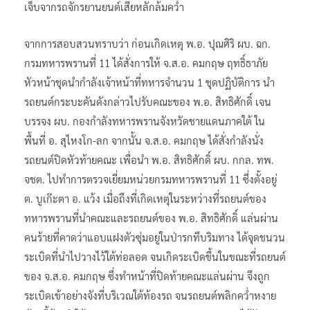
เจ็บจากรถจักรยานยนต์เสียหลักล้มคว่ำ
จากการสอบสวนทราบว่า ก่อนเกิดเหตุ พ.อ. ปุณศิริ ผบ. ฉก.
กรมทหารพรานที่ 11 ได้สั่งการให้ จ.ส.อ. คมกฤษ ฤทธิ์ธาภัย
หัวหน้าชุดนำกำลังเจ้าหน้าที่ทหารจำนวน 1 ชุดปฏิบัติการ นำ
รถยนต์กระบะคันดังกล่าวไปรับคณะของ พ.อ. สิทธิศักดิ์ เจน
บรรจง ผบ. กองกำลังทหารพรานจังหวัดชายแดนภาคใต้ ใน
พื้นที่ อ. สุไหงโก-ลก จากนั้น จ.ส.อ. คมกฤษ ได้สั่งกำลังนั่ง
รถยนต์ปิดหัวท้ายคณะ เพื่อนำ พ.อ. สิทธิศักดิ์ ผบ. กกล. ทพ.
จชต. ไปทำการตรวจเยี่ยมหน่วยกรมทหารพรานที่ 11 ซึ่งตั้งอยู่
ต. บูเก๊ะตา อ. แว้ง เมื่อถึงที่เกิดเหตุในระหว่างที่รถยนต์ของ
ทหารพรานที่นำคณะและรถยนต์ของ พ.อ. สิทธิศักดิ์ แล่นผ่าน
คนร้ายที่คาดว่าแอบแฝงตัวซุ่มอยู่ในป่ารกทึบริมทาง ได้จุดชนวน
ระเบิดที่นำไปวางไว้ใต้ท่อลอด จนเกิดระเบิดขึ้นในขณะที่รถยนต์
ของ จ.ส.อ. คมกฤษ ซึ่งทำหน้าที่ปิดท้ายคณะแล่นผ่าน จึงถูก
ระเบิดเข้าอย่างจังที่บริเวณใต้ท้องรถ จนรถยนต์พลิกคว่ำหงาย