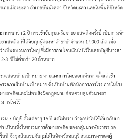
อำเภอเมืองยะลา อำเภอบันนังสตา จังหวัดยะลา และในพื้นที่จังหวัด
มานานกว่า 2 ปี การเข้าจับกุมเครือข่ายยาเสพติดครั้งนี้ เป็นการเข้า
เสพติด ที่ได้จับกุมผู้ต้องหาค้ายาบ้าจำนวน 17,000 เม็ด เมื่อ
่าเป็นขบวนการใหญ่ ซึ่งมีการถ่ายโอนเงินไปไว้ในเลขบัญชีนางสา
2-3 ปีไม่ต่ำกว่า 20 ล้านบาท
ดเข้าตรวจสอบบ้านเป้าหมาย ตามแผนการโดยออกเดินทางตั้งแต่เช้า
้าตรวจภายในบ้านเป้าหมาย ซึ่งเป็นบ้านพักนักการภารโรง ภายในโรง
่พบยาเสพติดและไม่พบสิ่งผิดกฎหมาย ก่อนควบคุมตัวนางสา
ารภารโรงไว้
วน 7 บัญชี ตั้งแต่อายุ 16 ปี แต่ไม่ทราบว่าถูกนำไปใช้เกี่ยวกับยา
 เป็นหนึ่งในขบวนการค้ายาเสพติด ของกลุ่มนางพัชราพร วอ
ื้นที่ ซึ่งชุดสืบสวนจับกุมได้ในจังหวัดชลบุรี ส่วนมารดาของผู้