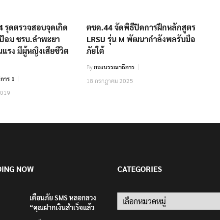
4 รุดตรวจสอบจุดเกิด
ตชด.44 จัดพิธีปิดการฝึกหลักสูตร
่มป้อม ชรบ.ลำพะยา
LRSU รุ่น M พัฒนากำลังพลรับมือ
นแรง มีผู้หญิงเสียชีวิต
ภัยใต้
By
กองบรรณาธิการ
การ 1
18 กรกฎาคม 2025
2019
DING NOW
CATEGORIES
เตือนภัย SMS หลอกลวง
Categories
“คุณฝากเงินสำเร็จแล้ว
200,000 บาท”