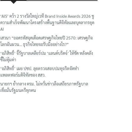
‘AIS’ คว้า 2 รางวัลใหญ่เวที Brand Inside Awards 2026 ชู
ความสำเร็จพัฒนาโครงสร้างพื้นฐานดิจิทัลและบุคลากรยุค
AI
เสวนา “ถอดรหัสจุดเดือดเศรษฐกิจไทยปี 2570: เศรษฐกิจ
โลกผันผวน… ธุรกิจไทยจะรับมืออย่างไร?”
‘อภิสิทธิ์’ จี้รัฐบาลเคลียร์ปม ‘แลนด์บริดจ์’ ให้ชัด หลังคลัง
ชี้ไม่คุ้มค่า
‘อภิสิทธิ์’ เผย ปชป. ลุยตรวจสอบปมทุจริตจัดทำ
แพลตฟอร์มดิจิทัลของ สสว.
นายกฯ ย้ำกลาง ครม. ไม่หวั่นข่าวลือเสถียรภาพรัฐบาล
เชื่อมั่นรัฐมนตรีทุกคน