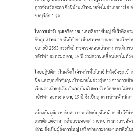
ภูธรจังหวัดยะลา ซึ่งมีบ้านเป้าหมายทั้งในอำเภอธารโต 
ชลบุรีอีก 1 จุด
ในการเข้าจับกุมเครือข่ายยาเสพติดรายใหญ่ ที่เฝ้าติดตาม
จับกุมเป้าหมาย ที่ได้ทำการสืบสวนขยายผลจากเครือข่ายยา
ปลายปี 2563 กระทั่งมีการตรวจสอบเส้นทางการเงินพบว
วอัฟฟา อะหะมะ อายุ 19 ปี รวมความเคลื่อนไหวในห้วง 
โดยปฏิบัติการในครั้งนี้ เจ้าหน้าที่ได้สนธิกำลังจัดชุ
มืด และบุกเข้าจับกุมเป้าหมายในช่วงรุ่งสาง จากการเข
เรียนตาเน๊าะปูเต๊ะ อำเภอบันนังสตา จังหวัดยะลา ไม
วอัฟฟา อะหะมะ อายุ 19 ปี ซึ่งเป็นลูกสาวบ้านพักนักก
เบื้องต้นผู้ต้องหารับสารภาพ เปิดบัญชีให้น้าชายไปใช้จำน
เสพติดแต่จากการสืบสวนของตำรวจพบว่า นางสาวอัฟฟา
เล๊าะ ซึ่งเป็นผู้สั่งการใหญ่ เครือข่ายกระจายยาเสพติดในพ