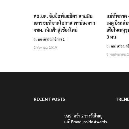
ศอ.บต. จับมือพันธมิตร สานฝัน
แม่ทัพภาค 
เยาวชนที่ขาดโอกาส พาน้องจาก
เหตุ ยิงถล
จชต. เหินฟ้าสู่เชียงใหม่
เสียใจเหตุรุ
3 คน
By
กองบรรณาธิการ 1
By
กองบรรณาธิ
2 สิงหาคม 2019
6 พฤศจิกายน 
RECENT POSTS
TREN
‘AIS’ คว้า 2 รางวัลใหญ่
เวที Brand Inside Awards
2026 ชูความสำเร็จพัฒนา