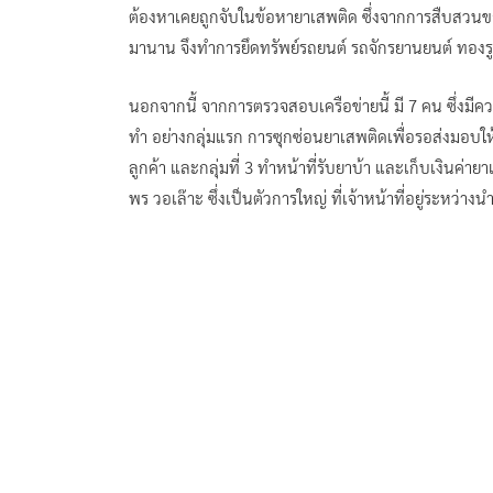
ต้องหาเคยถูกจับในข้อหายาเสพติด ซึ่งจากการสืบสวนขอ
มานาน จึงทำการยึดทรัพย์รถยนต์ รถจักรยานยนต์ ทองร
นอกจากนี้ จากการตรวจสอบเครือข่ายนี้ มี 7 คน ซึ่งมีคว
ทำ อย่างกลุ่มแรก การซุกซ่อนยาเสพติดเพื่อรอส่งมอบให้แ
ลูกค้า และกลุ่มที่ 3 ทำหน้าที่รับยาบ้า และเก็บเงินค่า
พร วอเล๊าะ ซึ่งเป็นตัวการใหญ่ ที่เจ้าหน้าที่อยู่ระหว่างน