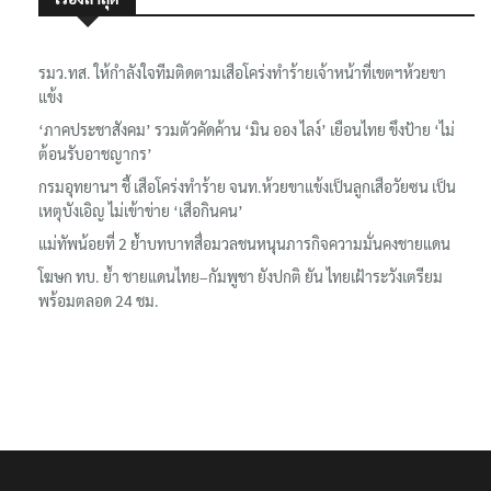
รมว.ทส. ให้กำลังใจทีมติดตามเสือโคร่งทำร้ายเจ้าหน้าที่เขตฯห้วยขา
แข้ง
‘ภาคประชาสังคม’ รวมตัวคัดค้าน ‘มิน ออง ไลง์’ เยือนไทย ขึงป้าย ‘ไม่
ต้อนรับอาชญากร’
กรมอุทยานฯ ชี้ เสือโคร่งทำร้าย จนท.ห้วยขาแข้งเป็นลูกเสือวัยซน เป็น
เหตุบังเอิญ ไม่เข้าข่าย ‘เสือกินคน’
แม่ทัพน้อยที่ 2 ย้ำบทบาทสื่อมวลชนหนุนภารกิจความมั่นคงชายแดน
โฆษก ทบ. ย้ำ ชายแดนไทย–กัมพูชา ยังปกติ ยัน ไทยเฝ้าระวังเตรียม
พร้อมตลอด 24 ชม.