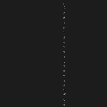
เ
พื่
อ
สั
ง
ค
ม
ส่
ง
ข่
า
ว
ป
ร
ะ
ช
า
สั
ม
พั
น
ธ์