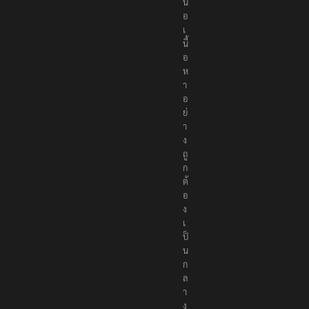
น
อ
เ
นื้
อ
ห
า
อ
ย่
า
ง
ถู
ก
ต้
อ
ง
เ
ป็
น
ก
ล
า
ง