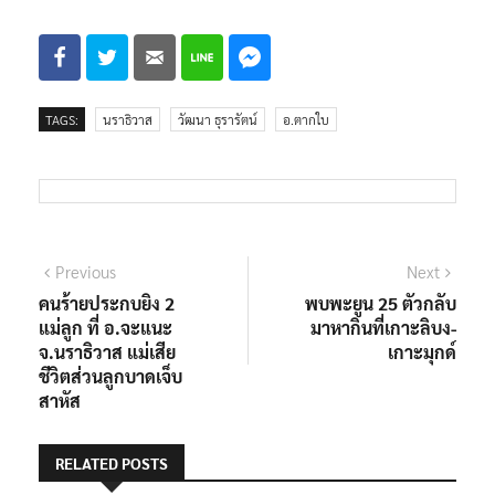
TAGS:
นราธิวาส
วัฒนา ธุรารัตน์
อ.ตากใบ
แนะแนว
Previous
Next
Previous
Next
post:
post:
คนร้ายประกบยิง 2
พบพะยูน 25 ตัวกลับ
เรื่อง
แม่ลูก ที่ อ.จะแนะ
มาหากินที่เกาะลิบง-
จ.นราธิวาส แม่เสีย
เกาะมุกด์
ชีวิตส่วนลูกบาดเจ็บ
สาหัส
RELATED POSTS