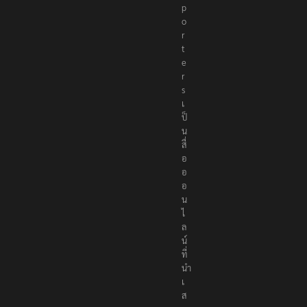
p
o
r
t
e
r
s
เ
ป็
น
สื่
อ
อ
อ
น
ไ
ล
น์
ที่
นำ
เ
ส