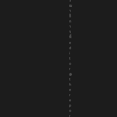
ร
ณ
า
ธิ
ก
า
ร
ที่
e
d
i
t
o
r
@
t
h
e
r
e
p
o
r