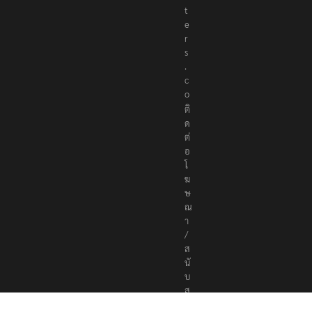
t
e
r
s
.
c
o
ติ
ด
ต่
อ
โ
ฆ
ษ
ณ
า
/
ส
นั
บ
ส
นุ