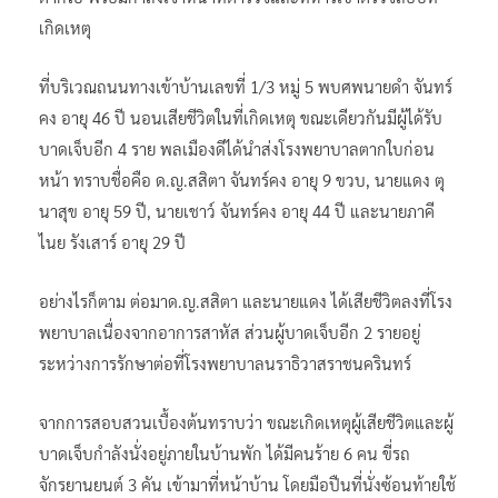
เกิดเหตุ
ที่บริเวณถนนทางเข้าบ้านเลขที่ 1/3 หมู่ 5 พบศพนายดำ จันทร์
คง อายุ 46 ปี นอนเสียชีวิตในที่เกิดเหตุ ขณะเดียวกันมีผู้ได้รับ
บาดเจ็บอีก 4 ราย พลเมืองดีได้นำส่งโรงพยาบาลตากใบก่อน
หน้า ทราบชื่อคือ ด.ญ.สสิตา จันทร์คง อายุ 9 ขวบ, นายแดง ตุ
นาสุข อายุ 59 ปี, นายเชาว์ จันทร์คง อายุ 44 ปี และนายภาคี
ไนย รังเสาร์ อายุ 29 ปี
อย่างไรก็ตาม ต่อมาด.ญ.สสิตา และนายแดง ได้เสียชีวิตลงที่โรง
พยาบาลเนื่องจากอาการสาหัส ส่วนผู้บาดเจ็บอีก 2 รายอยู่
ระหว่างการรักษาต่อที่โรงพยาบาลนราธิวาสราชนครินทร์
จากการสอบสวนเบื้องต้นทราบว่า ขณะเกิดเหตุผู้เสียชีวิตและผู้
บาดเจ็บกำลังนั่งอยู่ภายในบ้านพัก ได้มีคนร้าย 6 คน ขี่รถ
จักรยานยนต์ 3 คัน เข้ามาที่หน้าบ้าน โดยมือปืนที่นั่งซ้อนท้ายใช้