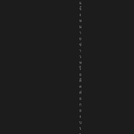
แ
จ้
ง
ห
ม
า
ย
ข่
า
ว
ห
รื
อ
ติ
ด
ต่
อ
ก
อ
ง
บ
ร