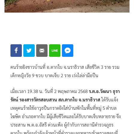
คนร้ายยิงชาวบ้านที่ อ.ตากใบ จ.นราธิวาส เสียชีวิต 3 ราย รวม
เด็กหญิงวัย 9 ขวบ บาดเจ็บ 2 ราย เร่งไล่ล่ามือปืน
เมื่อเวลา 19.38 น. วันที่ 2 พฤษภาคม 2568
ร.ต.อ.วัฒนา ธุรา
รัตน์ รองสารวัตรสอบสวน สภ.ตากใบ จ.นราธิวาส
ได้รับแจ้ง
เหตุคนร้ายใช้อาวุธปืนกราดยิงใส่บ้านพักในพื้นที่หมู่ 5 ตำบล
โฆษิต อำเภอตากใบ มีผู้เสียชีวิตและได้รับบาดเจ็บหลายราย จึง
ประสาน พ.ต.อ.อัสรี ต่วนเพ็ง ผู้กำกับการสถานีตำรวจภูธร
ตากใบ พร้อมกำลังเจ้าหน้าที่ตำรวจและทหารเข้าตรวจสอบที่