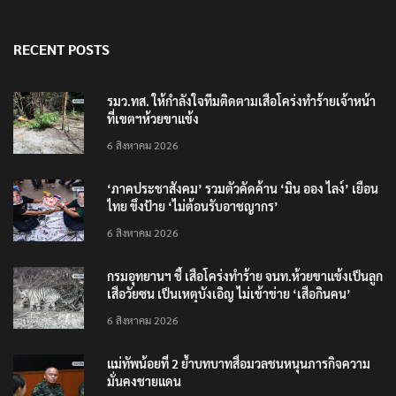
RECENT POSTS
รมว.ทส. ให้กำลังใจทีมติดตามเสือโคร่งทำร้ายเจ้าหน้า
ที่เขตฯห้วยขาแข้ง
6 สิงหาคม 2026
‘ภาคประชาสังคม’ รวมตัวคัดค้าน ‘มิน ออง ไลง์’ เยือน
ไทย ขึงป้าย ‘ไม่ต้อนรับอาชญากร’
6 สิงหาคม 2026
กรมอุทยานฯ ชี้ เสือโคร่งทำร้าย จนท.ห้วยขาแข้งเป็นลูก
เสือวัยซน เป็นเหตุบังเอิญ ไม่เข้าข่าย ‘เสือกินคน’
6 สิงหาคม 2026
แม่ทัพน้อยที่ 2 ย้ำบทบาทสื่อมวลชนหนุนภารกิจความ
มั่นคงชายแดน