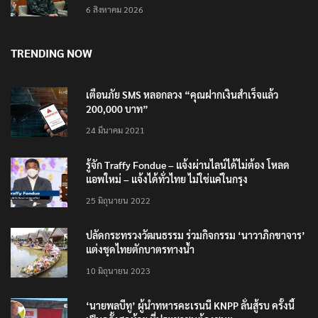
6 สิงหาคม 2026
TRENDING NOW
เตือนภัย SMS หลอกลวง “คุณฝากเงินสำเร็จแล้ว
200,000 บาท”
24 มีนาคม 2021
รู้จัก Traffy Fondue – แจ้งผ่านไลน์ได้ไม่ต้อง โหลด
แอพใหม่ – แจ้งได้ทั่วไทย ไม่ใช่แค่ในกรุง
25 มิถุนายน 2022
ปลัดกระทรวงวัฒนธรรม ร่วมกิจกรรม ‘นาวาภิกขาจาร’
แต่งชุดไทยตักบาตรทางน้ำ
10 มิถุนายน 2023
‘นายพลบีทู’ ผู้นำทหารคะเรนนี KNPP ลั่นสู้รบ ครั้งนี้