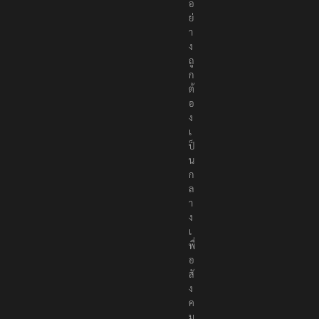
อ
ย่
า
ง
ถู
ก
ต้
อ
ง
เ
ป็
น
ก
ล
า
ง
เ
พื่
อ
สั
ง
ค
ม