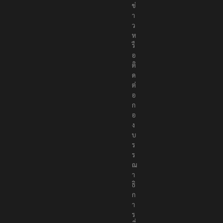
ข่
า
ว
ห
รื
อ
ติ
ด
ต่
อ
ก
อ
ง
บ
ร
ร
ณ
า
ธิ
ก
า
ร