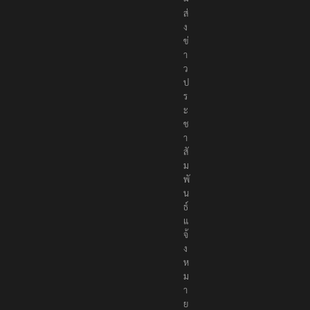
ส่
ง
ข่
า
ว
ป
ร
ะ
ช
า
สั
ม
พั
น
ธ์
แ
จ้
ง
ห
ม
า
ย