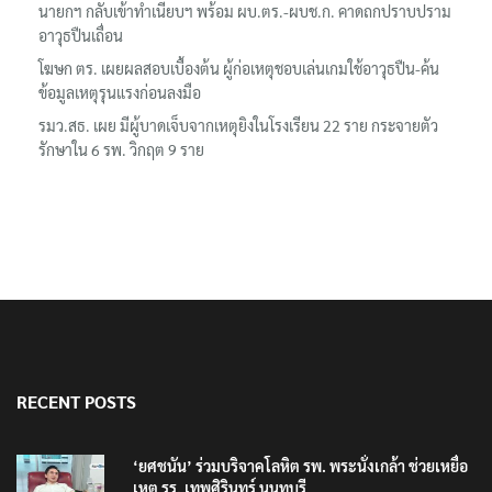
นายกฯ กลับเข้าทำเนียบฯ พร้อม ผบ.ตร.-ผบช.ก. คาดถกปราบปราม
อาวุธปืนเถื่อน
โฆษก ตร. เผยผลสอบเบื้องต้น ผู้ก่อเหตุชอบเล่นเกมใช้อาวุธปืน-ค้น
ข้อมูลเหตุรุนแรงก่อนลงมือ
รมว.สธ. เผย มีผู้บาดเจ็บจากเหตุยิงในโรงเรียน 22 ราย กระจายตัว
รักษาใน 6 รพ. วิกฤต 9 ราย
RECENT POSTS
‘ยศชนัน’ ร่วมบริจาคโลหิต รพ. พระนั่งเกล้า ช่วยเหยื่อ
เหตุ รร. เทพศิรินทร์ นนทบุรี