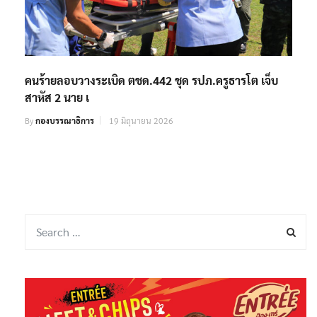
คนร้ายลอบวางระเบิด ตชด.442 ชุด รปภ.ครูธารโต เจ็บ
สาหัส 2 นาย เ
By
กองบรรณาธิการ
19 มิถุนายน 2026