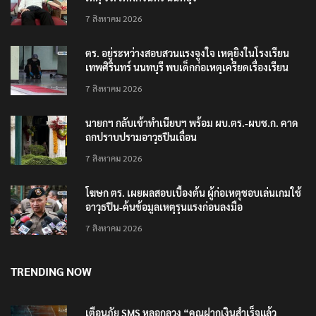
7 สิงหาคม 2026
ตร. อยู่ระหว่างสอบสวนแรงจูงใจ เหตุยิงในโรงเรียน
เทพศิรินทร์ นนทบุรี พบเด็กก่อเหตุเครียดเรื่องเรียน
7 สิงหาคม 2026
นายกฯ กลับเข้าทำเนียบฯ พร้อม ผบ.ตร.-ผบช.ก. คาด
ถกปราบปรามอาวุธปืนเถื่อน
7 สิงหาคม 2026
โฆษก ตร. เผยผลสอบเบื้องต้น ผู้ก่อเหตุชอบเล่นเกมใช้
อาวุธปืน-ค้นข้อมูลเหตุรุนแรงก่อนลงมือ
7 สิงหาคม 2026
TRENDING NOW
เตือนภัย SMS หลอกลวง “คุณฝากเงินสำเร็จแล้ว