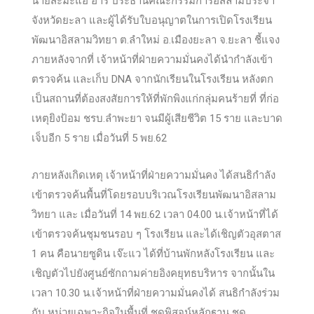
นายสะมะแอ ฮารี ประธานคณะกรรมการอิสลามประจำ
จังหวัดยะลา และผู้ได้รับใบอนุญาตในการเปิดโรงเรียน
พัฒนาอิสลามวิทยา ต.ลำใหม่
อ.เมืองยะลา จ.ยะลา ชี้แจง
ภายหลังจากที่ เจ้าหน้าที่ฝ่ายความมั่นคงได้นำกำลังเข้า
ตรวจค้น และเก็บ DNA จากนักเรียนในโรงเรียน หลังตก
เป็นสถานที่ต้องสงสัยการให้ที่พักพิงแก่กลุ่มคนร้ายที่ ที่ก่อ
เหตุยิงป้อม ชรบ.ลำพะยา จนมีผู้เสียชีวิต 15 ราย และบาด
เจ็บอีก 5 ราย เมื่อวันที่ 5 พย.62
ภายหลังเกิดเหตุ เจ้าหน้าที่ฝ่ายความมั่นคง ได้สนธิกำลัง
เข้าตรวจค้นพื้นที่โดยรอบบริเวณโรงเรียนพัฒนาอิสลาม
วิทยา และ เมื่อวันที่ 14 พย.62 เวลา 04.00 น.เจ้าหน้าที่ได้
เข้าตรวจค้นชุมชนรอบ ๆ โรงเรียน และได้เชิญตัวอุสตาส
1 คน คือนายซูดิน เจ๊ะแว ได้ที่บ้านพักหลังโรงเรียน และ
เชิญตัวไปยังศูนย์ซักถามค่ายอิงคยุทธบริหาร จากนั้นใน
เวลา 10.30 น.เจ้าหน้าที่ฝ่ายความมั่นคงได้ สนธิกำลังร่วม
กับ หน่วยเฉพาะกิจในพื้นที่ ชุดพิสูจน์หลักฐาน ชุด