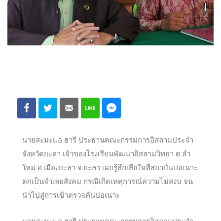
นายสะมะแอ ฮารี ประธานคณะกรรมการอิสลามประจำ
จังหวัดยะลา เจ้าของโรงเรียนพัฒนาอิสลามวิทยา ต.ลำ
ใหม่ อ.เมืองยะลา จ.ยะลา เผยรู้สึกเสียใจที่สถาบันปอเนาะ
ตกเป็นจำเลยสังคม กรณีเกิดเหตุการณ์ความไม่สงบ จน
นำไปสู่การเข้าตรวจค้นปอเนาะ