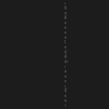
เ
ป็
น
สื่
อ
อ
อ
น
ไ
ล
น์
ที่
นำ
เ
ส
น
อ
เ
นื้
อ
ห
า