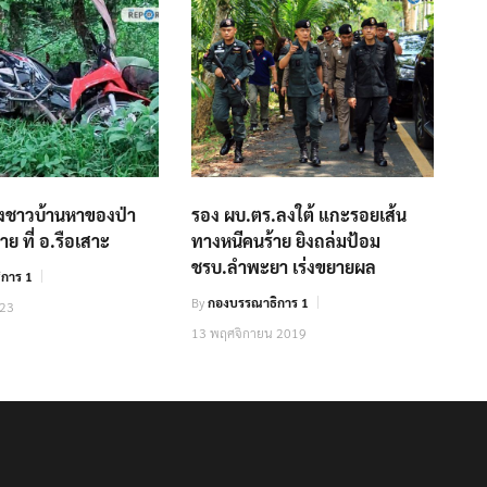
ยิงชาวบ้านหาของป่า
รอง ผบ.ตร.ลงใต้ แกะรอยเส้น
ราย ที่ อ.รือเสาะ
ทางหนีคนร้าย ยิงถล่มป้อม
ชรบ.ลำพะยา เร่งขยายผล
การ 1
By
กองบรรณาธิการ 1
023
13 พฤศจิกายน 2019