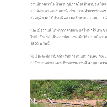
วานนี้ทางการไฟฟ้าส่วนภูมิภาคได้เข้ามาประเมินส
จา
กทั้งยะลา และปัตตานี เข้ามาร่วมทำการซ่อมแ
ส่วนภูมิภาค ได้ประเมินความเสียหายจากเหตุการณ์ท
และเมื่อวานนี้ ได้ทำการจ่ายกระแสไฟฟ้าให้ประชาชนไ
ไฟฟ้ายังคงดำเนินการซ่อมแซมเพื่อให้ระบบมีควา
18.00 น.วันนี้
ทั้งนี้ ยังคงมีการปิดกั้นเส้นทาง ถนนหมายเลข 40
กำลังจากหน่วยเฉพาะกิจทหารพรานที่ 47 ดูแลความป