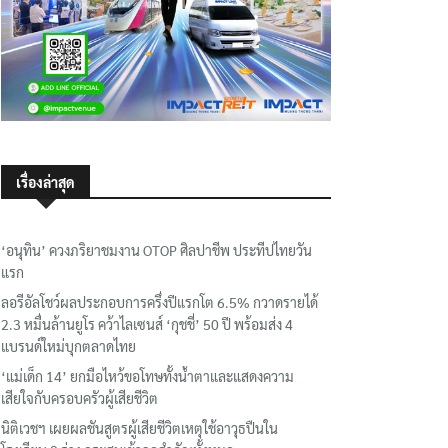
เรื่องล่าสุด
‘อนุทิน’ ควงภริยาชมงาน OTOP ศิลปาชีพ ประทีปไทยวัน
แรก
ลอรีอัลโชว์ผลประกอบการครึ่งปีแรกโต 6.5% กวาดรายได้
2.3 หมื่นล้านยูโร คว้าไลเซนส์ ‘กุชชี่’ 50 ปี พร้อมส่ง 4
แบรนด์ใหม่บุกตลาดไทย
‘แม่เด็ก 14’ ยกมือไหว้ขอโทษทั้งน้ำตาและแสดงความ
เสียใจกับครอบครัวผู้เสียชีวิต
นิติเวชฯ เผยผลชันสูตรผู้เสียชีวิตเหตุใช้อาวุธปืนใน