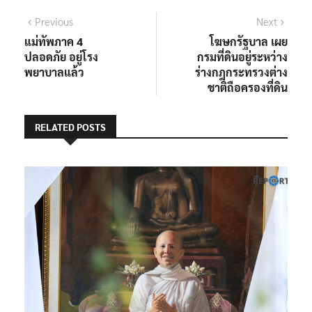
แนะแนว
Previous
Next
Previous
Next
post:
post:
แม่ทัพภาค 4
โฆษกรัฐบาล เผย
เรื่อง
ปลอดภัย อยู่โรง
กรมที่ดินอยู่ระหว่าง
พยาบาลแล้ว
ร่างกฎกระทรวงต่าง
ชาติถือครองที่ดิน
RELATED POSTS