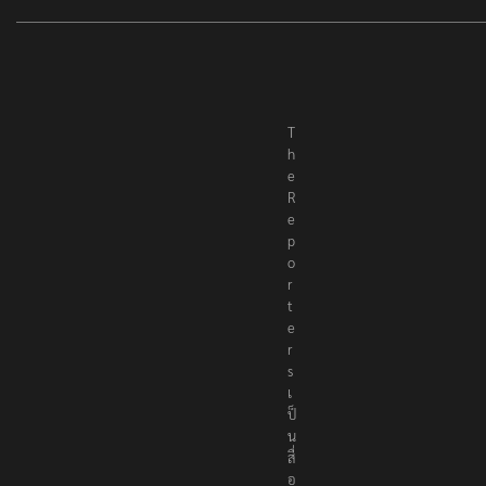
T
h
e
R
e
p
o
r
t
e
r
s
เ
ป็
น
สื่