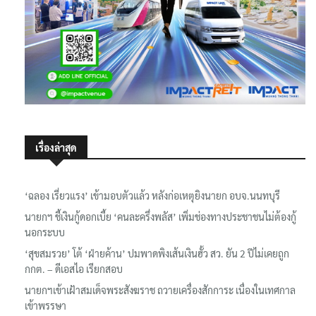
เรื่องล่าสุด
‘ฉลอง เรี่ยวแรง’ เข้ามอบตัวแล้ว หลังก่อเหตุยิงนายก อบจ.นนทบุรี
นายกฯ ชี้เงินกู้ดอกเบี้ย ‘คนละครึ่งพลัส’ เพิ่มช่องทางประชาชนไม่ต้องกู้
นอกระบบ
‘สุขสมรวย’ โต้ ‘ฝ่ายค้าน’ ปมพาดพิงเส้นเงินฮั้ว สว. ยัน 2 ปีไม่เคยถูก
กกต. – ดีเอสไอ เรียกสอบ
นายกฯเข้าเฝ้าสมเด็จพระสังฆราช ถวายเครื่องสักการะ เนื่องในเทศกาล