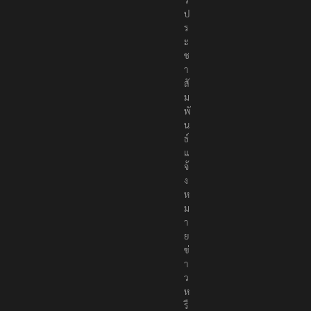
ว
ป
ร
ะ
ช
า
สั
ม
พั
น
ธ์
แ
จ้
ง
ห
ม
า
ย
ข่
า
ว
ห