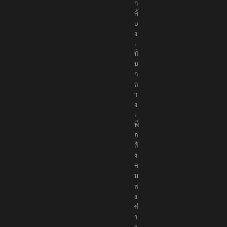
ถู
ก
ต้
อ
ง
เ
ป็
น
ก
ล
า
ง
เ
พื่
อ
สั
ง
ค
ม
ส่
ง
ข่
า