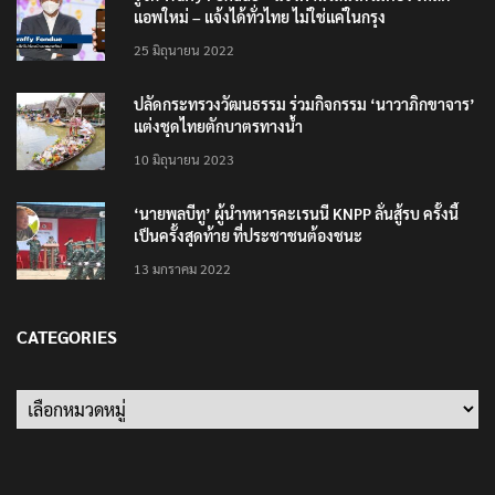
รู้จัก Traffy Fondue – แจ้งผ่านไลน์ได้ไม่ต้อง โหลด
แอพใหม่ – แจ้งได้ทั่วไทย ไม่ใช่แค่ในกรุง
25 มิถุนายน 2022
ปลัดกระทรวงวัฒนธรรม ร่วมกิจกรรม ‘นาวาภิกขาจาร’
แต่งชุดไทยตักบาตรทางน้ำ
10 มิถุนายน 2023
‘นายพลบีทู’ ผู้นำทหารคะเรนนี KNPP ลั่นสู้รบ ครั้งนี้
เป็นครั้งสุดท้าย ที่ประชาชนต้องชนะ
13 มกราคม 2022
CATEGORIES
Categories