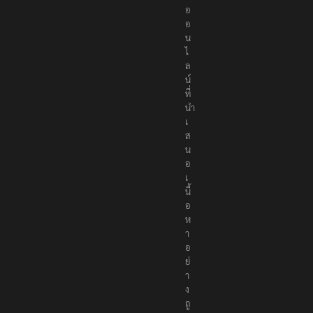
อ
อ
อ
น
ไ
ล
น์
ที่
นำ
เ
ส
น
อ
เ
นื้
อ
ห
า
อ
ย่
า
ง