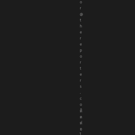
t
o
r
@
t
h
e
r
e
p
o
r
t
e
r
s
.
c
o
ติ
ด
ต่
อ