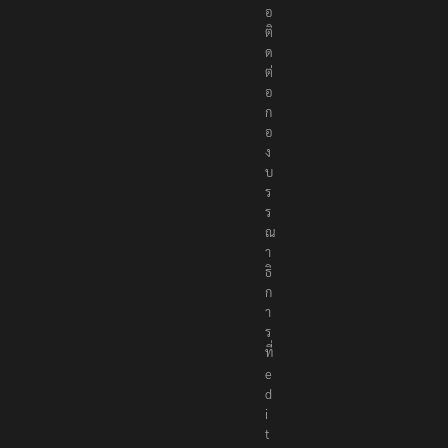
รื
อ
ติ
ด
ต่
อ
ก
อ
ง
บ
ร
ร
ณ
า
ธิ
ก
า
ร
ที่
e
d
i