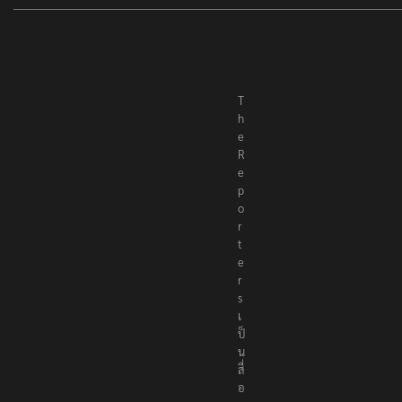
T
h
e
R
e
p
o
r
t
e
r
s
เ
ป็
น
สื่
อ