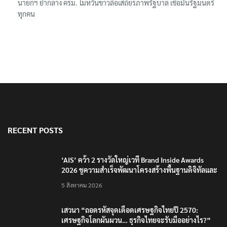
นายกฯ ย้ำกลาง ครม. ไม่หวั่นข่าวลือเสถียรภาพรัฐบาล เชื่อมั่นรัฐมนตรี
ทุกคน
RECENT POSTS
‘AIS’ คว้า 2 รางวัลใหญ่เวที Brand Inside Awards
2026 ชูความสำเร็จพัฒนาโครงสร้างพื้นฐานดิจิทัลและ
บุคลากรยุค AI
5 สิงหาคม 2026
เสวนา “ถอดรหัสจุดเดือดเศรษฐกิจไทยปี 2570:
เศรษฐกิจโลกผันผวน… ธุรกิจไทยจะรับมืออย่างไร?”