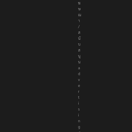
ฆ
ษ
ณ
า
/
ส
นั
บ
ส
นุ
น
a
d
v
e
r
t
i
s
i
n
g