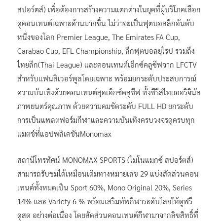
สปอร์ตส์) เพื่อต้องการสร้างความแตกต่างในยุคที่ผู้บริโภคเลือก
ดูคอนเทนต์เฉพาะด้านมากขึ้น ไม่ว่าจะเป็นฟุตบอลลีกอันดับ
หนึ่งของโลก Premier League, The Emirates FA Cup,
Carabao Cup, EFL Championship, ลีกฟุตบอลยุโรป รวมถึง
ไทยลีก(Thai League) และคอนเทนต์เอ็กซ์คลูซีฟจาก LFCTV
สำหรับแฟนลิเวอร์พูลโดยเฉพาะ พร้อมยกระดับประสบการณ์
ความบันเทิงด้วยคอนเทนต์สุดเอ็กซ์คลูซีฟ ทั้งซีรีส์ไทยออริจินัล
ภาพยนตร์คุณภาพ ด้วยความคมชัดระดับ FULL HD ยกระดับ
การเป็นแพลตฟอร์มกีฬาและความบันเทิงครบวงจรดูครบทุก
แมตช์ที่แอปพลิเคชันMonomax
สถานีโทรทัศน์ MONOMAX SPORTS (โมโนแมกซ์ สปอร์ตส์)
สามารถรับชมได้เหมือนเดิมทางหมายเลข 29 แบ่งสัดส่วนคอน
เทนต์ทั้งหมดเป็น Sport 60%, Mono Original 20%, Series
14% และ Variety 6 % พร้อมเสริมทัพกีฬาระดับโลกให้ดูฟรี
ดูสด อย่างต่อเนื่อง โดยสัดส่วนคอนเทนต์กีฬามาจากลิขสิทธิ์ที่