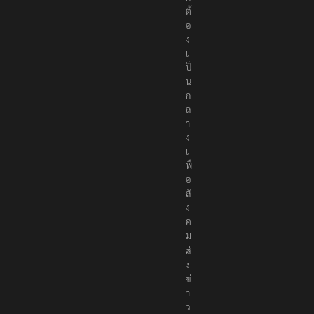
ต้
อ
ง
เ
ป็
น
ก
ล
า
ง
เ
พื่
อ
สั
ง
ค
ม
ส่
ง
ข่
า
ว