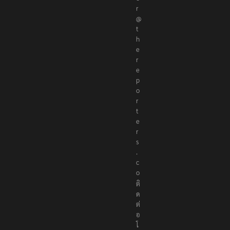
r
@
t
h
e
r
e
p
o
r
t
e
r
s
.
c
o
ติ
ด
ต่
อ
โ