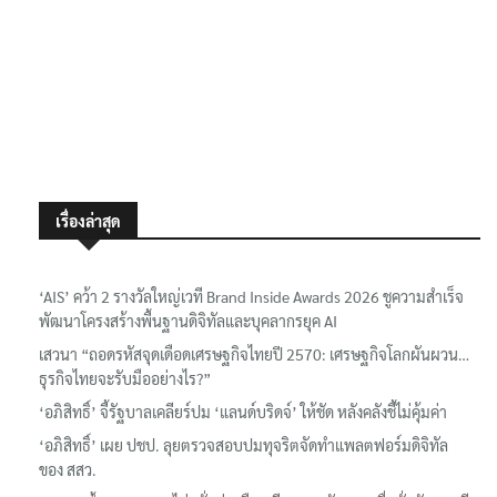
เรื่องล่าสุด
‘AIS’ คว้า 2 รางวัลใหญ่เวที Brand Inside Awards 2026 ชูความสำเร็จ
พัฒนาโครงสร้างพื้นฐานดิจิทัลและบุคลากรยุค AI
เสวนา “ถอดรหัสจุดเดือดเศรษฐกิจไทยปี 2570: เศรษฐกิจโลกผันผวน…
ธุรกิจไทยจะรับมืออย่างไร?”
‘อภิสิทธิ์’ จี้รัฐบาลเคลียร์ปม ‘แลนด์บริดจ์’ ให้ชัด หลังคลังชี้ไม่คุ้มค่า
‘อภิสิทธิ์’ เผย ปชป. ลุยตรวจสอบปมทุจริตจัดทำแพลตฟอร์มดิจิทัล
ของ สสว.