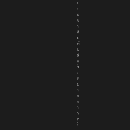
ป
ร
ะ
ช
า
สั
ม
พั
น
ธ์
แ
จ้
ง
ห
ม
า
ย
ข่
า
ว
ห
รื