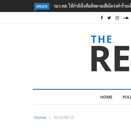
งทำร้ายเจ้าหน้าที่เขตฯห้วยขาแข้ง
‘ภาคประชาสังคม’ รวมตัวคัดค้าน ‘มิน ออง ไลง์’
UPDATE
ต้อนรับอาชญากร’
HOME
POL
Home
BUSINESS