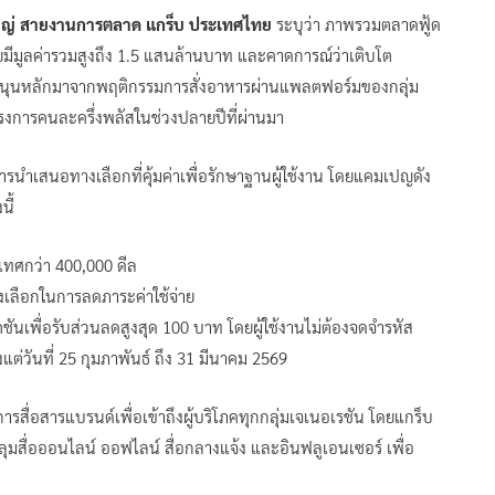
รใหญ่ สายงานการตลาด แกร็บ ประเทศไทย
ระบุว่า ภาพรวมตลาดฟู้ด
ดยมีมูลค่ารวมสูงถึง 1.5 แสนล้านบาท และคาดการณ์ว่าเติบโต
นับสนุนหลักมาจากพฤติกรรมการสั่งอาหารผ่านแพลตฟอร์มของกลุ่ม
งการคนละครึ่งพลัสในช่วงปลายปีที่ผ่านมา
์การนำเสนอทางเลือกที่คุ้มค่าเพื่อรักษาฐานผู้ใช้งาน โดยแคมเปญดัง
ี้
เทศกว่า 400,000 ดีล
งเลือกในการลดภาระค่าใช้จ่าย
นเพื่อรับส่วนลดสูงสุด 100 บาท โดยผู้ใช้งานไม่ต้องจดจำรหัส
แต่วันที่ 25 กุมภาพันธ์ ถึง 31 มีนาคม 2569
การสื่อสารแบรนด์เพื่อเข้าถึงผู้บริโภคทุกกลุ่มเจเนอเรชัน โดยแกร็บ
มสื่อออนไลน์ ออฟไลน์ สื่อกลางแจ้ง และอินฟลูเอนเซอร์ เพื่อ