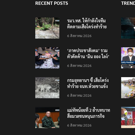
RECENT POSTS
TREN
รมว.ทส. ให้กำลังใจทีม
ติดตามเสือโคร่งทำร้าย
เจ้าหน้าที่เขตฯห้วยขาแข้ง
6 สิงหาคม 2026
‘ภาคประชาสังคม’ รวม
ตัวคัดค้าน ‘มิน ออง ไลง์’
เยือนไทย ขึงป้าย ‘ไม่
6 สิงหาคม 2026
ต้อนรับอาชญากร’
กรมอุทยานฯ ชี้ เสือโคร่ง
ทำร้าย จนท.ห้วยขาแข้ง
เป็นลูกเสือวัยซน เป็นเหตุ
6 สิงหาคม 2026
บังเอิญ ไม่เข้าข่าย ‘เสือ
กินคน’
แม่ทัพน้อยที่ 2 ย้ำบทบาท
สื่อมวลชนหนุนภารกิจ
ความมั่นคงชายแดน
6 สิงหาคม 2026