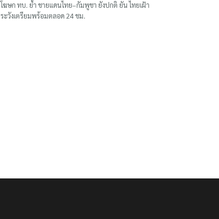
โฆษก ทบ. ย้ำ ชายแดนไทย–กัมพูชา ยังปกติ ยัน ไทยเฝ้า
ระวังเตรียมพร้อมตลอด 24 ชม.