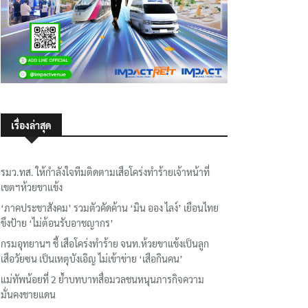
เรื่องล่าสุด
รมว.ทส. ให้กำลังใจทีมติดตามเสือโคร่งทำร้ายเจ้าหน้าที่
เขตฯห้วยขาแข้ง
‘ภาคประชาสังคม’ รวมตัวคัดค้าน ‘มิน ออง ไลง์’ เยือนไทย
ขึงป้าย ‘ไม่ต้อนรับอาชญากร’
กรมอุทยานฯ ชี้ เสือโคร่งทำร้าย จนท.ห้วยขาแข้งเป็นลูก
เสือวัยซน เป็นเหตุบังเอิญ ไม่เข้าข่าย ‘เสือกินคน’
แม่ทัพน้อยที่ 2 ย้ำบทบาทสื่อมวลชนหนุนภารกิจความ
มั่นคงชายแดน