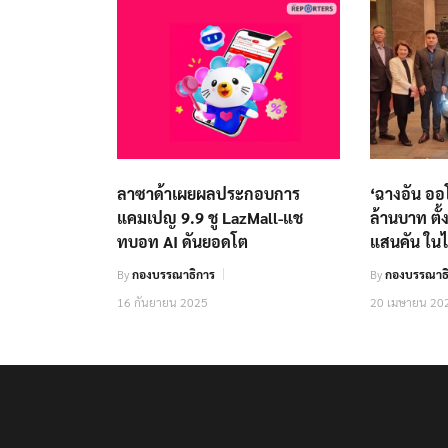
ลาซาด้าเผยผลประกอบการ
‘ฉางอัน ออ
แคมเปญ 9.9 ชู LazMall-แช
ล้านบาท ตั
ทบอท AI ดันยอดโต
แสนคัน ใน
By
กองบรรณาธิการ
By
กองบรรณาธิ
16 กันยายน 2025
20 เมษายน 20