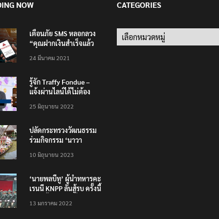
DING NOW
CATEGORIES
เตือนภัย SMS หลอกลวง
Categories
“คุณฝากเงินสำเร็จแล้ว
200,000 บาท”
24 มีนาคม 2021
รู้จัก Traffy Fondue –
แจ้งผ่านไลน์ได้ไม่ต้อง
โหลดแอพใหม่ – แจ้งได้
25 มิถุนายน 2022
ทั่วไทย ไม่ใช่แค่ในกรุง
ปลัดกระทรวงวัฒนธรรม
ร่วมกิจกรรม ‘นาวา
ภิกขาจาร’ แต่งชุดไทย
10 มิถุนายน 2023
ตักบาตรทางน้ำ
‘นายพลบีทู’ ผู้นำทหารคะ
เรนนี KNPP ลั่นสู้รบ ครั้งนี้
เป็นครั้งสุดท้าย ที่
13 มกราคม 2022
ประชาชนต้องชนะ