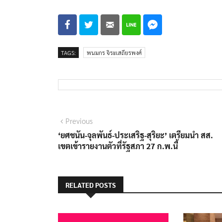
TAGS:
พนมกร จิระเสถียรพงศ์
แนะแนว
Previous
Previous
post:
‘ยศชนัน-จุลพันธ์-ประเสริฐ-สุริยะ’ เตรียมนำ สส.
เรื่อง
เขตเข้ารายงานตัวที่รัฐสภา 27 ก.พ.นี้
RELATED POSTS