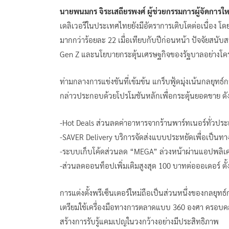
นายพนมกร จิระเสถียรพงศ์ ผู้ช่วยกรรมการผู้จัดกา
เดลิเวอรีในประเทศไทยยังมีอัตราการเติบโตต่อเนื่อง โ
มากกว่าร้อยละ 22 เมื่อเทียบกับปีก่อนหน้า ปัจจัยส
Gen Z และนโยบายกระตุ้นเศรษฐกิจของรัฐบาลอย่างโคร
ท่ามกลางการแข่งขันที่เข้มข้น แกร็บฟู้ดมุ่งเน้นกลยุทธ
กล่าวประกอบด้วยโปรโมชันหลักเพื่อกระตุ้นยอดขาย ดังน
-Hot Deals ส่วนลดค่าอาหารจากร้านพาร์ทเนอร์ทั่วประ
-SAVER Delivery บริการจัดส่งแบบประหยัดเพื่อเป็นทา
-ระบบเก็บโค้ดส่วนลด “MEGA” ล่วงหน้าผ่านแอปพลิเคชั
-ส่วนลดออนท็อปเพิ่มเติมสูงสุด 100 บาทต่อออเดอร์ ตั้ง
การแต่งตั้งพรีเซ็นเตอร์ใหม่ถือเป็นส่วนหนึ่งของกลยุทธ์
เตรียมใช้เครื่องมือทางการตลาดแบบ 360 องศา ครอบคลุ
สร้างการรับรู้แคมเปญในวงกว้างอย่างมีประสิทธิภาพ