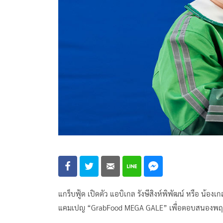
แกร็บฟู้ด เปิดตัว แอบิเกล รังษีสิงห์พิพัฒน์ หรือ น้อง
แคมเปญ “GrabFood MEGA GALE” เพื่อตอบสนองพฤติกรรม