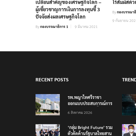
เปลี่ยนสำคัญของเศรษฐกิจโลก –
ไร้สัมผัสด้
ผู้เชี่ยวชาญการเงินการลงทุนชี้ 3
By
กองบรรณาธิ
ปัจจัยส่งผลเศรษฐกิจโลก
9 กันยายน 20
By
กองบรรณาธิการ 1
9 มีนาคม 2021
RECENT POSTS
TREN
รพ.พญาไทศรีราชา
ออกแบบประสบการณ์การ
ดูแลสุขภาพใหม่ทั้งระบบ
6 สิงหาคม 2026
รองรับอนาคต EEC
‘กลุ่ม Bright Future’ รวม
ตัวคัดค้านรัฐบาลไทยสาน