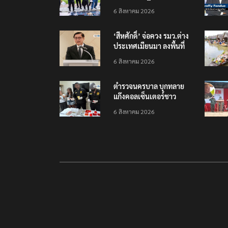
สัมพันธ์ ‘มิน ออง ไลง์’
6 สิงหาคม 2026
‘สีหศักดิ์’ จ่อควง รมว.ต่าง
ประเทศเมียนมา ลงพื้นที่
แก้ปัญหามลพิษข้ามแดน
6 สิงหาคม 2026
ตำรวจนครบาล บุกทลาย
แก๊งคอลเซ็นเตอร์ชาว
เวียดนาม โยงคดีซุกไอซ์
6 สิงหาคม 2026
ในกล่องพัสดุส่งญี่ปุ่น