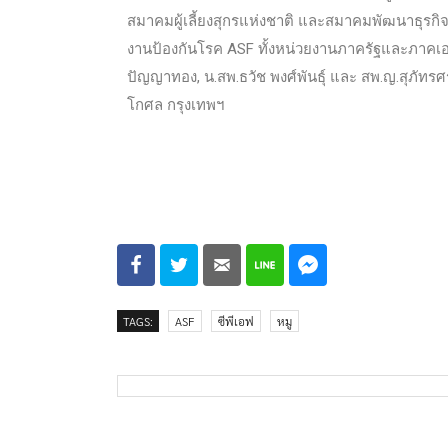
สมาคมผู้เลี้ยงสุกรแห่งชาติ และสมาคมพัฒนาธุรกิจส
งานป้องกันโรค ASF ทั้งหน่วยงานภาครัฐและภาคเอกชน
ปัญญาทอง, น.สพ.ธวัช พงศ์พันธุ์ และ สพ.ญ.สุภัทรศร
โกศล กรุงเทพฯ
TAGS:
ASF
ซีพีเอฟ
หมู