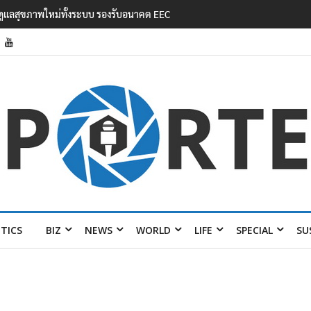
ยสานสัมพันธ์ ‘มิน ออง ไลง์’
ITICS
BIZ
NEWS
WORLD
LIFE
SPECIAL
SU