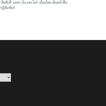
‘สีหศักดิ์’ แถลง ‘มิน ออง ไลง์’ เยือนไทย เดินหน้าฟื้น
ปฏิสัมพันธ์