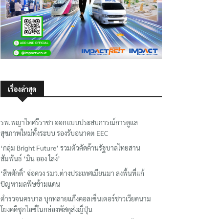
เรื่องล่าสุด
รพ.พญาไทศรีราชา ออกแบบประสบการณ์การดูแล
สุขภาพใหม่ทั้งระบบ รองรับอนาคต EEC
‘กลุ่ม Bright Future’ รวมตัวคัดค้านรัฐบาลไทยสาน
สัมพันธ์ ‘มิน ออง ไลง์’
‘สีหศักดิ์’ จ่อควง รมว.ต่างประเทศเมียนมา ลงพื้นที่แก้
ปัญหามลพิษข้ามแดน
ตำรวจนครบาล บุกทลายแก๊งคอลเซ็นเตอร์ชาวเวียดนาม
โยงคดีซุกไอซ์ในกล่องพัสดุส่งญี่ปุ่น