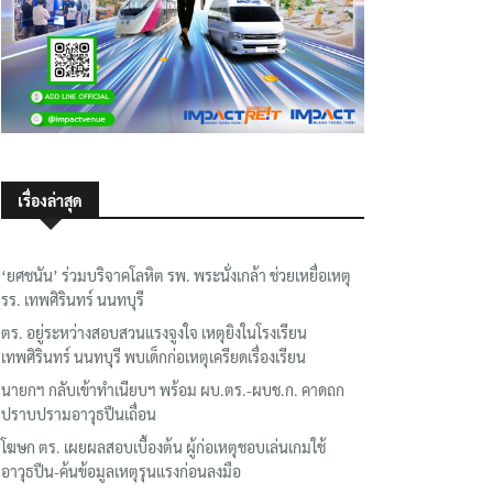
เรื่องล่าสุด
‘ยศชนัน’ ร่วมบริจาคโลหิต รพ. พระนั่งเกล้า ช่วยเหยื่อเหตุ
รร. เทพศิรินทร์ นนทบุรี
ตร. อยู่ระหว่างสอบสวนแรงจูงใจ เหตุยิงในโรงเรียน
เทพศิรินทร์ นนทบุรี พบเด็กก่อเหตุเครียดเรื่องเรียน
นายกฯ กลับเข้าทำเนียบฯ พร้อม ผบ.ตร.-ผบช.ก. คาดถก
ปราบปรามอาวุธปืนเถื่อน
โฆษก ตร. เผยผลสอบเบื้องต้น ผู้ก่อเหตุชอบเล่นเกมใช้
อาวุธปืน-ค้นข้อมูลเหตุรุนแรงก่อนลงมือ