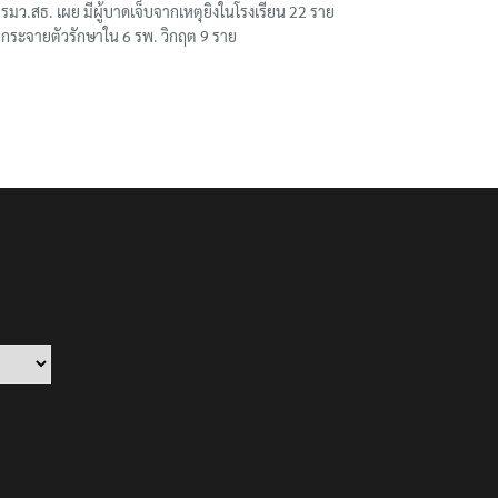
รมว.สธ. เผย มีผู้บาดเจ็บจากเหตุยิงในโรงเรียน 22 ราย
กระจายตัวรักษาใน 6 รพ. วิกฤต 9 ราย