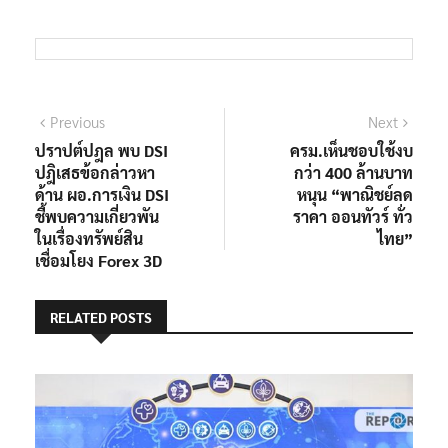
แนะแนว
Previous
Next
Previous
Next
post:
post:
ปราปต์ปฎล พบ DSI
ครม.เห็นชอบใช้งบ
เรื่อง
ปฎิเสธข้อกล่าวหา
กว่า 400 ล้านบาท
ด้าน ผอ.การเงิน DSI
หนุน “พาณิชย์ลด
ชี้พบความเกี่ยวพัน
ราคา ออนทัวร์ ทั่ว
ในเรื่องทรัพย์สิน
ไทย”
เชื่อมโยง Forex 3D
RELATED POSTS