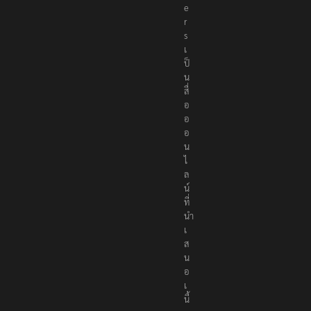
e
r
s
เ
ป็
น
สื่
อ
อ
อ
น
ไ
ล
น์
ที่
นำ
เ
ส
น
อ
เ
นื้