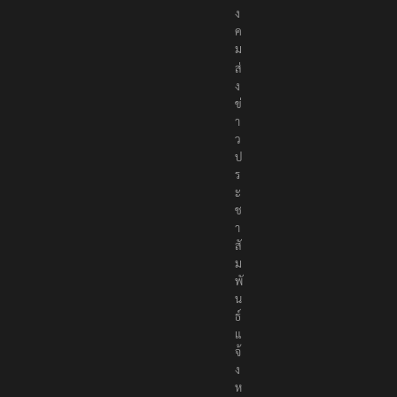
ง
ค
ม
ส่
ง
ข่
า
ว
ป
ร
ะ
ช
า
สั
ม
พั
น
ธ์
แ
จ้
ง
ห