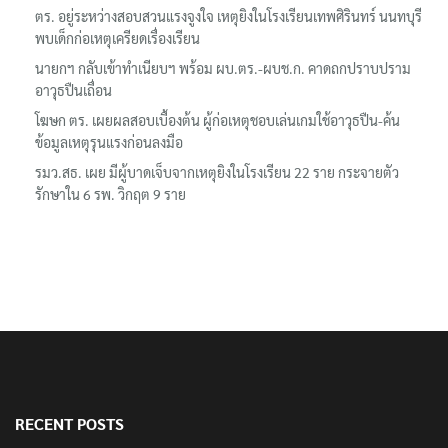
ตร. อยู่ระหว่างสอบสวนแรงจูงใจ เหตุยิงในโรงเรียนเทพศิรินทร์ นนทบุรี
พบเด็กก่อเหตุเครียดเรื่องเรียน
นายกฯ กลับเข้าทำเนียบฯ พร้อม ผบ.ตร.-ผบช.ก. คาดถกปราบปราม
อาวุธปืนเถื่อน
โฆษก ตร. เผยผลสอบเบื้องต้น ผู้ก่อเหตุชอบเล่นเกมใช้อาวุธปืน-ค้น
ข้อมูลเหตุรุนแรงก่อนลงมือ
รมว.สธ. เผย มีผู้บาดเจ็บจากเหตุยิงในโรงเรียน 22 ราย กระจายตัว
รักษาใน 6 รพ. วิกฤต 9 ราย
RECENT POSTS