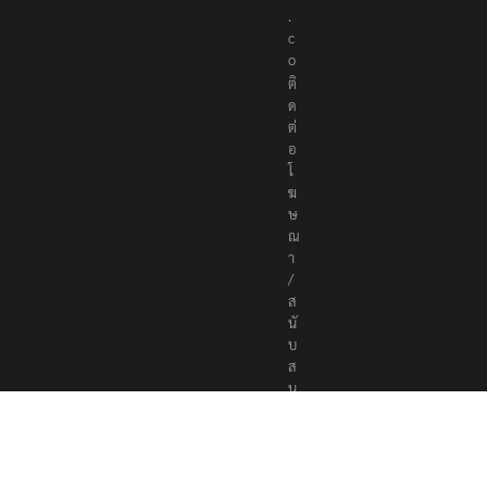
.
c
o
ติ
ด
ต่
อ
โ
ฆ
ษ
ณ
า
/
ส
นั
บ
ส
นุ
น
a
d
v