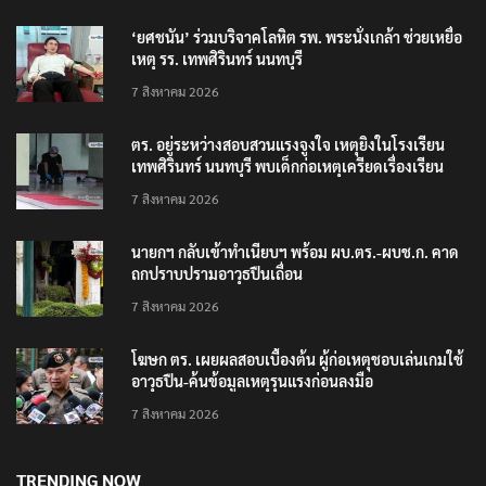
‘ยศชนัน’ ร่วมบริจาคโลหิต รพ. พระนั่งเกล้า ช่วยเหยื่อ
เหตุ รร. เทพศิรินทร์ นนทบุรี
7 สิงหาคม 2026
ตร. อยู่ระหว่างสอบสวนแรงจูงใจ เหตุยิงในโรงเรียน
เทพศิรินทร์ นนทบุรี พบเด็กก่อเหตุเครียดเรื่องเรียน
7 สิงหาคม 2026
นายกฯ กลับเข้าทำเนียบฯ พร้อม ผบ.ตร.-ผบช.ก. คาด
ถกปราบปรามอาวุธปืนเถื่อน
7 สิงหาคม 2026
โฆษก ตร. เผยผลสอบเบื้องต้น ผู้ก่อเหตุชอบเล่นเกมใช้
อาวุธปืน-ค้นข้อมูลเหตุรุนแรงก่อนลงมือ
7 สิงหาคม 2026
TRENDING NOW