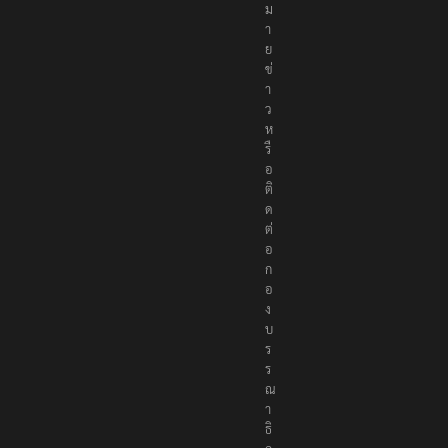
ม
า
ย
ข่
า
ว
ห
รื
อ
ติ
ด
ต่
อ
ก
อ
ง
บ
ร
ร
ณ
า
ธิ