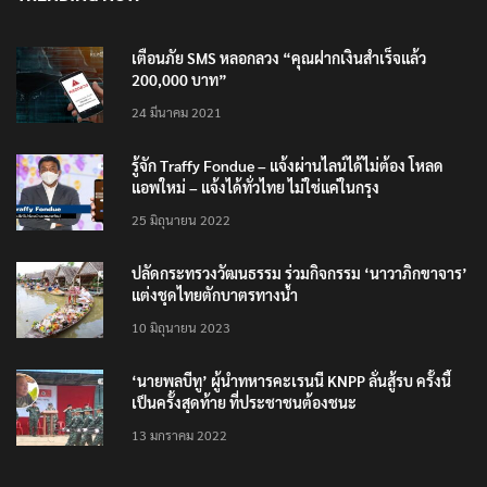
เตือนภัย SMS หลอกลวง “คุณฝากเงินสำเร็จแล้ว
200,000 บาท”
24 มีนาคม 2021
รู้จัก Traffy Fondue – แจ้งผ่านไลน์ได้ไม่ต้อง โหลด
แอพใหม่ – แจ้งได้ทั่วไทย ไม่ใช่แค่ในกรุง
25 มิถุนายน 2022
ปลัดกระทรวงวัฒนธรรม ร่วมกิจกรรม ‘นาวาภิกขาจาร’
แต่งชุดไทยตักบาตรทางน้ำ
10 มิถุนายน 2023
‘นายพลบีทู’ ผู้นำทหารคะเรนนี KNPP ลั่นสู้รบ ครั้งนี้
เป็นครั้งสุดท้าย ที่ประชาชนต้องชนะ
13 มกราคม 2022