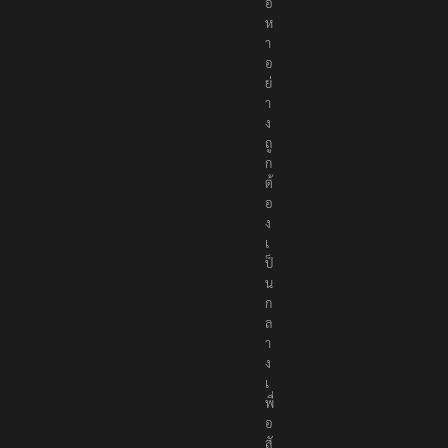
อ
ห
า
อ
ย่
า
ง
ถู
ก
ต้
อ
ง
เ
ป็
น
ก
ล
า
ง
เ
พื่
อ
สั