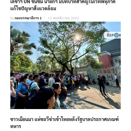
เลขาฯ UN ชื่นชม นายกฯ มีบทบาทสำคัญในเวทีพหุภาคี
แก้ไขปัญหาสิ่งแวดล้อม
By
กองบรรณาธิการ 1
12 พฤศจิกายน 2022