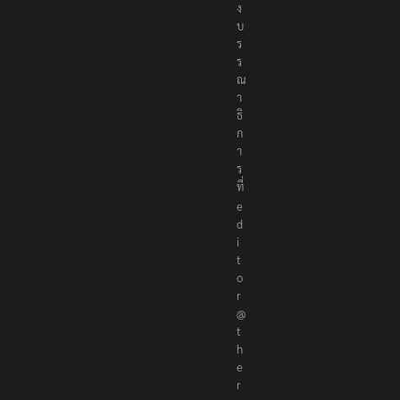
ก
อ
ง
บ
ร
ร
ณ
า
ธิ
ก
า
ร
ที่
e
d
i
t
o
r
@
t
h