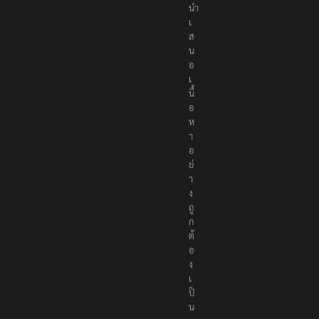
น์
ที่
นำ
เ
ส
น
อ
เ
นื้
อ
ห
า
อ
ย่
า
ง
ถู
ก
ต้
อ
ง
เ