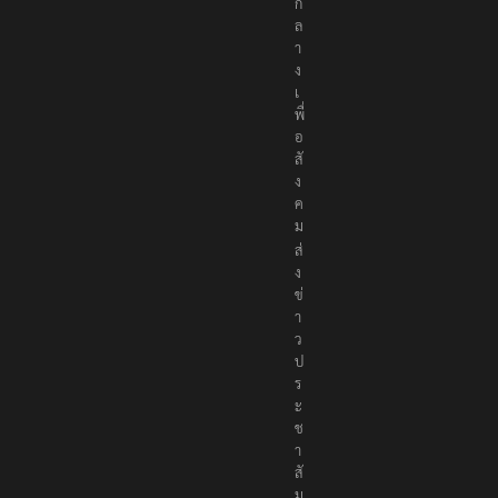
ป็
น
ก
ล
า
ง
เ
พื่
อ
สั
ง
ค
ม
ส่
ง
ข่
า
ว
ป
ร
ะ
ช
า