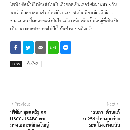
ทันทีที่ปั๊มเปิดมีรถมารอเข้าคิวเติมน้ำมันจำนวนมาก เป็นแบบนี้
มาตั้งแต่วันที่ 5 ก.พ.ที่รัฐบาลไทย ประกาศมาตรการกดดันตัด
ไฟฟ้า ตัดน้ำมันที่จะส่งไปยังแก๊งคอลเซ็นเตอร์ ซึ่งผ่านมา 3 วัน
พบว่ามีผลกระทบส่วนใหญ่ถึงประชาชนในเมืองเมียวดี มีการ
ขาดแคลน ปั๊มหลายแห่งปิดไปแล้ว เหลือเพียงปั๊มใหญ่ที่เปิด ปิด
เป็นเวลาและประกาศไม่มีน้ำมันสำรองเหลือแล้ว
TAGS:
ปั๊มน้ำมัน
แนะแนว
Previous
Next
Previous
Next
post:
post:
‘พิชัย’ ลุยสหรัฐ ถก
‘ธนกร’ ค้านแก้​
เรื่อง