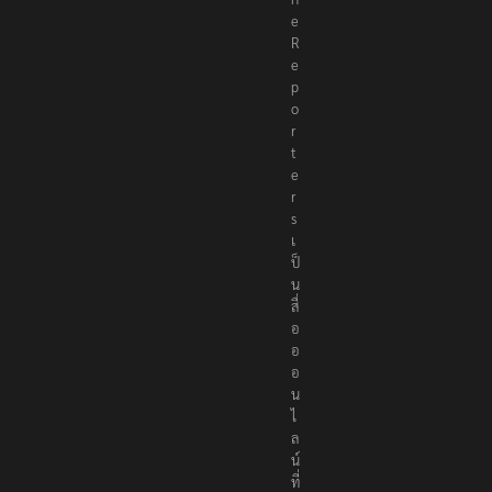
T
h
e
R
e
p
o
r
t
e
r
s
เ
ป็
น
สื่
อ
อ
อ
น
ไ
ล