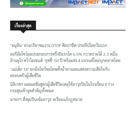
เรื่องล่าสุด
‘อนุทิน’ ควงภริยาชมงาน OTOP ศิลปาชีพ ประทีปไทยวันแรก
ลอรีอัลโชว์ผลประกอบการครึ่งปีแรกโต 6.5% กวาดรายได้ 2.3 หมื่น
ล้านยูโร คว้าไลเซนส์ ‘กุชชี่’ 50 ปี พร้อมส่ง 4 แบรนด์ใหม่บุกตลาดไทย
‘แม่เด็ก 14’ ยกมือไหว้ขอโทษทั้งน้ำตาและแสดงความเสียใจกับ
ครอบครัวผู้เสียชีวิต
นิติเวชฯ เผยผลชันสูตรผู้เสียชีวิตเหตุใช้อาวุธปืนในโรงเรียน 8 ร่าง
กระสุนเข้าจุดสำคัญทั้งหมด
นายกฯ สั่งคุมปืนเข้มอาวุธ เตรียมแก้กฎหมาย