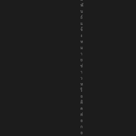
สั
ม
พั
น
ธ์
แ
จ้
ง
ห
ม
า
ย
ข่
า
ว
ห
รื
อ
ติ
ด
ต่
อ