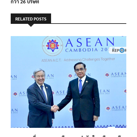
USCC-USABC พบ
ม.256 ปูทางยกร่าง
ภาคเอกชนยักษ์ใหญ่
รธน.ใหม่ทั้งฉบับ
กว่า 26 บริษัท
RELATED POSTS