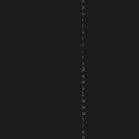
e
r
e
p
o
r
t
e
r
s
.
c
o
ติ
ด
ต่
อ
โ
ฆ
ษ
ณ
า
/