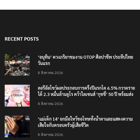
RECENT POSTS
‘อนุทิน’ ควงภริยาชมงาน OTOP ศิลปาชีพ ประทีปไทย
วันแรก
8 สิงหาคม 2026
ลอรีอัลโชว์ผลประกอบการครึ่งปีแรกโต 6.5% กวาดราย
ได้ 2.3 หมื่นล้านยูโร คว้าไลเซนส์ ‘กุชชี่’ 50 ปี พร้อมส่ง
4 แบรนด์ใหม่บุกตลาดไทย
8 สิงหาคม 2026
‘แม่เด็ก 14’ ยกมือไหว้ขอโทษทั้งน้ำตาและแสดงความ
เสียใจกับครอบครัวผู้เสียชีวิต