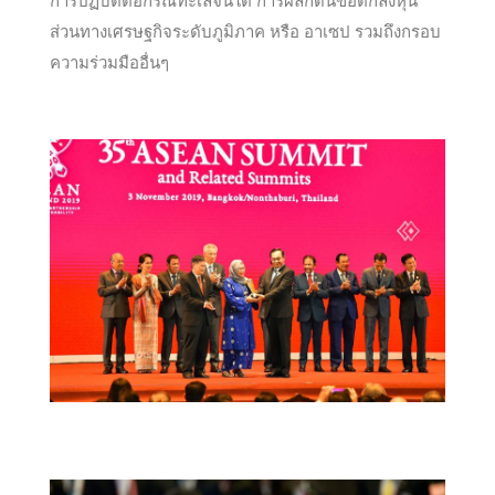
การปฏิบัติต่อกรณีทะเลจีนใต้ การผลักดันข้อตกลงหุ้น
ส่วนทางเศรษฐกิจระดับภูมิภาค หรือ อาเซป รวมถึงกรอบ
ความร่วมมืออื่นๆ