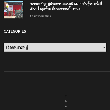
‘นายพลบีทู’ ผู้นำทหารคะเรนนี KNPP ลั่นสู้รบ ครั้งนี้
เป็นครั้งสุดท้าย ที่ประชาชนต้องชนะ
13 มกราคม 2022
CATEGORIES
T
h
e