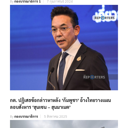
By
กองบรรณาธิการ 1
7 กุมภาพันธ์ 2024
กต. ปฏิเสธข้อกล่าวหาหลัง ‘กัมพูชา’ อ้างไทยวางแผน
ลอบสังหาร ‘ฮุนเซน – ฮุนมาเนต’
By
กองบรรณาธิการ
5 สิงหาคม 2025