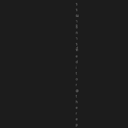
ร
ร
ณ
า
ธิ
ก
า
ร
ที่
e
d
i
t
o
r
@
t
h
e
r
e
p