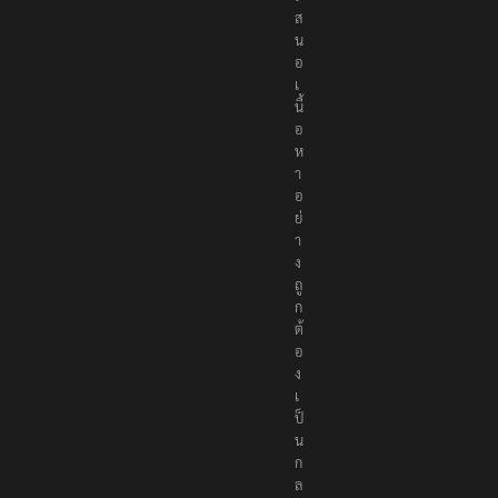
ส
น
อ
เ
นื้
อ
ห
า
อ
ย่
า
ง
ถู
ก
ต้
อ
ง
เ
ป็
น
ก
ล