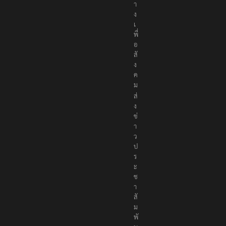
า
ง
เ
พื่
อ
สั
ง
ค
ม
ส่
ง
ข่
า
ว
ป
ร
ะ
ช
า
สั
ม
พั