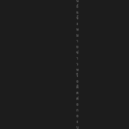
น
ธ์
แ
จ้
ง
ห
ม
า
ย
ข่
า
ว
ห
รื
อ
ติ
ด
ต่
อ
ก
อ
ง
บ