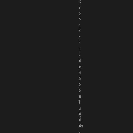
R
e
p
o
r
t
e
r
s
เ
ป็
น
สื่
อ
อ
อ
น
ไ
ล
น์
ที่
นำ
เ