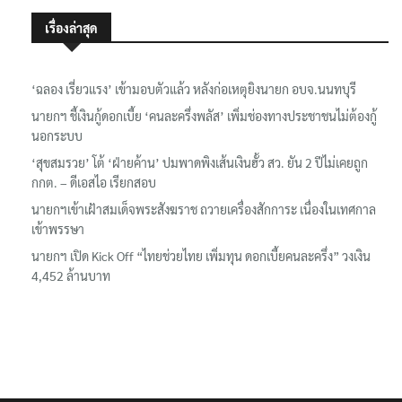
เรื่องล่าสุด
‘ฉลอง เรี่ยวแรง’ เข้ามอบตัวแล้ว หลังก่อเหตุยิงนายก อบจ.นนทบุรี
นายกฯ ชี้เงินกู้ดอกเบี้ย ‘คนละครึ่งพลัส’ เพิ่มช่องทางประชาชนไม่ต้องกู้
นอกระบบ
‘สุขสมรวย’ โต้ ‘ฝ่ายค้าน’ ปมพาดพิงเส้นเงินฮั้ว สว. ยัน 2 ปีไม่เคยถูก
กกต. – ดีเอสไอ เรียกสอบ
นายกฯเข้าเฝ้าสมเด็จพระสังฆราช ถวายเครื่องสักการะ เนื่องในเทศกาล
เข้าพรรษา
นายกฯ เปิด Kick Off “ไทยช่วยไทย เพิ่มทุน ดอกเบี้ยคนละครึ่ง” วงเงิน
4,452 ล้านบาท