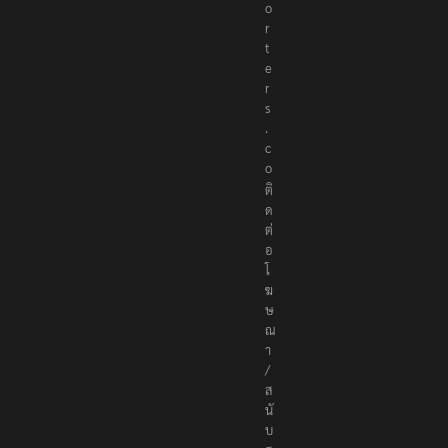
o
r
t
e
r
s
.
c
o
ติ
ด
ต่
อ
โ
ฆ
ษ
ณ
า
/
ส
นั
บ