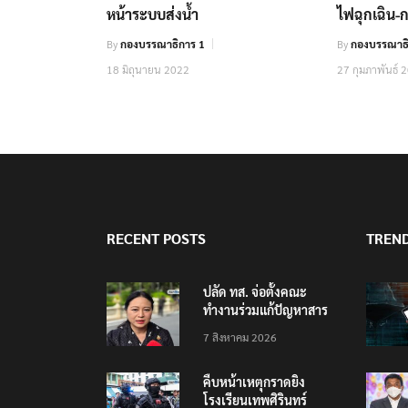
หน้าระบบส่งน้ำ
ไฟฉุกเฉิน-ก
By
กองบรรณาธิการ 1
By
กองบรรณาธิ
18 มิถุนายน 2022
27 กุมภาพันธ์ 
RECENT POSTS
TREN
ปลัด ทส. จ่อตั้งคณะ
ทำงานร่วมแก้ปัญหาสาร
พิษในแม่น้ำข้ามพรมแดน
7 สิงหาคม 2026
ไทย-เมียนมา
คืบหน้าเหตุกราดยิง
โรงเรียนเทพศิรินทร์