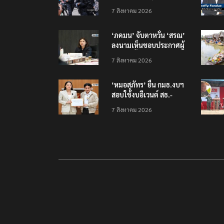
นนทบุรี บาดเจ็บอย่างน้อย
7 สิงหาคม 2026
15 เสียชีวิตแล้ว 5
‘ภคมน’ จับตาหวั่น ‘สรณ’
ลงนามเห็นชอบประกาศผู้
ชนะจัดซื้อจัดจ้าง
7 สิงหาคม 2026
โครงการกองทุน USO
‘หมอสุภัทร’ ยื่น กมธ.งบฯ
สอบใช้งบอีเวนต์ สธ.-
สปสช. แฉcใช้งบกว่า 7
7 สิงหาคม 2026
ล้าน