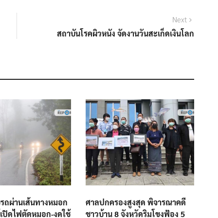
Next
Next
post:
สถาบันโรคผิวหนัง จัดงานวันสะเก็ดเงินโลก
บรถผ่านเส้นทางหมอก
ศาลปกครองสูงสุด พิจารณาคดี
้เปิดไฟตัดหมอก-งดใช้
ชาวบ้าน 8 จังหวัดริมโขงฟ้อง 5