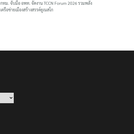
กทม. จับมือ อพท. จัดงาน TCCN Forum 2026 รวมพลัง
เครือข่ายเมืองสร้างสรรค์ยูเนสโก