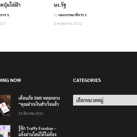
ดปุ่มไล่ฝ้า
นง.รัฐ
การ 1
By
กองบรรณาธิการ 1
2023
4 พฤษภาคม 2022
DING NOW
CATEGORIES
เตือนภัย SMS หลอกลวง
Categories
“คุณฝากเงินสำเร็จแล้ว
200,000 บาท”
24 มีนาคม 2021
รู้จัก Traffy Fondue –
แจ้งผ่านไลน์ได้ไม่ต้อง