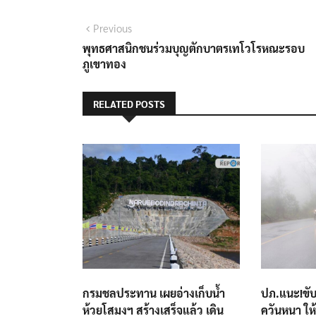
แนะแนว
Previous
Previous
post:
พุทธศาสนิกชนร่วมบุญตักบาตรเทโวโรหณะรอบ
เรื่อง
ภูเขาทอง
RELATED POSTS
กรมชลประทาน เผยอ่างเก็บน้ำ
ปภ.แนะ!ขั
ห้วยโสมงฯ สร้างเสร็จแล้ว เดิน
ควันหนา ให