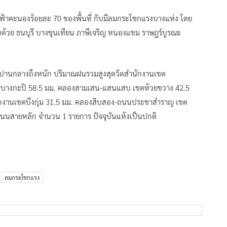
้าคะนองร้อยละ 70 ของพื้นที่ กับมีลมกระโชกแรงบางแห่ง โดย
บด้วย ธนบุรี บางขุนเทียน ภาษีเจริญ หนองแขม ราษฎร์บูรณะ
ตกปานกลางถึงหนัก ปริมาณฝนรวมสูงสุดวัดสำนักงานเขต
บางกะปิ 58.5 มม. คลองสามเสน-แสนแสบ เขตห้วยขวาง 42.5
กงานเขตบึงกุ่ม 31.5 มม. คลองสิบสอง-ถนนประชาสำราญ เขต
นสายหลัก จำนวน 1 รายการ ปัจจุบันแห้งเป็นปกติ
ลมกระโชกแรง