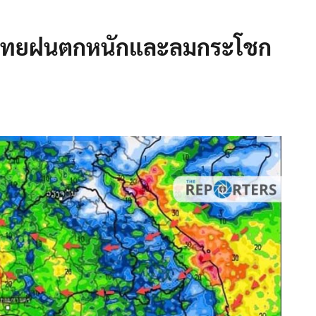
ั่วไทยฝนตกหนักและลมกระโชก