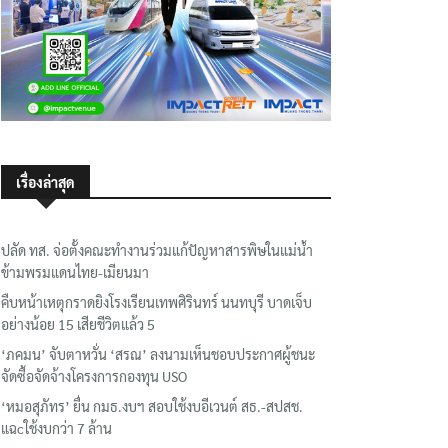
เรื่องล่าสุด
ปลัด ทส. จ่อตั้งคณะทำงานร่วมแก้ปัญหาสารพิษในแม่น้ำ
ข้ามพรมแดนไทย-เมียนมา
คืบหน้าเหตุกราดยิงโรงเรียนเทพศิรินทร์ นนทบุรี บาดเจ็บ
อย่างน้อย 15 เสียชีวิตแล้ว 5
‘ภคมน’ จับตาหวั่น ‘สรณ’ ลงนามเห็นชอบประกาศผู้ชนะ
จัดซื้อจัดจ้างโครงการกองทุน USO
‘หมอสุภัทร’ ยื่น กมธ.งบฯ สอบใช้งบอีเวนต์ สธ.-สปสช.
แฉcใช้งบกว่า 7 ล้าน