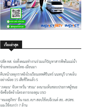
เรื่องล่าสุด
ปลัด ทส. จ่อตั้งคณะทำงานร่วมแก้ปัญหาสารพิษในแม่น้ำ
ข้ามพรมแดนไทย-เมียนมา
คืบหน้าเหตุกราดยิงโรงเรียนเทพศิรินทร์ นนทบุรี บาดเจ็บ
อย่างน้อย 15 เสียชีวิตแล้ว 5
‘ภคมน’ จับตาหวั่น ‘สรณ’ ลงนามเห็นชอบประกาศผู้ชนะ
จัดซื้อจัดจ้างโครงการกองทุน USO
‘หมอสุภัทร’ ยื่น กมธ.งบฯ สอบใช้งบอีเวนต์ สธ.-สปสช.
แฉcใช้งบกว่า 7 ล้าน