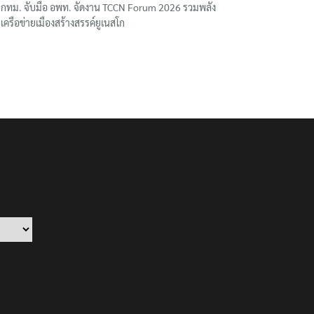
กทม. จับมือ อพท. จัดงาน TCCN Forum 2026 รวมพลัง
เครือข่ายเมืองสร้างสรรค์ยูเนสโก