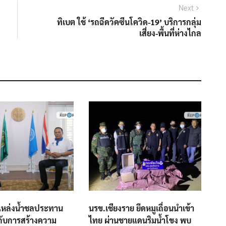
Next
Next
post:
ทิเบต ใช้ ‘รถฉีดวัคซีนโควิด-19’ บริการกลุ่ม
เสี่ยง-พื้นที่ห่างไกล
หล่งน้ำชลประทาน
นรข.เชียงราย ยึดหมูเถื่อนนำเข้า
กับการสร้างความ
ไทย ผ่านชายแดนริมน้ำโขง พบ