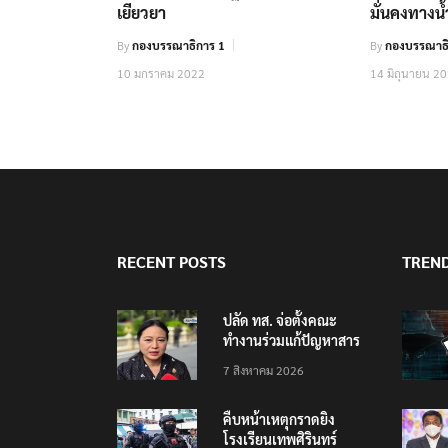
เยียวยา
มั่นคงทาง
By
กองบรรณาธิการ 1
By
กองบรรณาธิ
10 มกราคม 2022
14 มิถุนายน 2
RECENT POSTS
TREN
ปลัด ทส. จ่อตั้งคณะ
ทำงานร่วมแก้ปัญหาสาร
พิษในแม่น้ำข้ามพรมแดน
7 สิงหาคม 2026
ไทย-เมียนมา
คืบหน้าเหตุกราดยิง
โรงเรียนเทพศิรินทร์