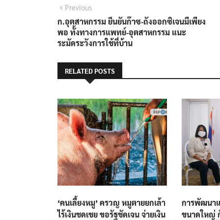
แนะแนว
Previous
Previous
post:
ก.อุตสาหกรรม ยืนยันก๊าซ-ถังออกซิเจนมีเพียง
เรื่อง
พอ ทั้งทางการแพทย์-อุตสาหกรรม แนะ
ระมัดระวังการใช้ที่บ้าน
RELATED POSTS
‘คนเลี้ยงหมู’ ครวญ หมูตายยกเล้า
การพัฒนาแ
ไร้เงินชดเชย ขอรัฐชัดเจน จ่ายเงิน
ขนาดใหญ่ 