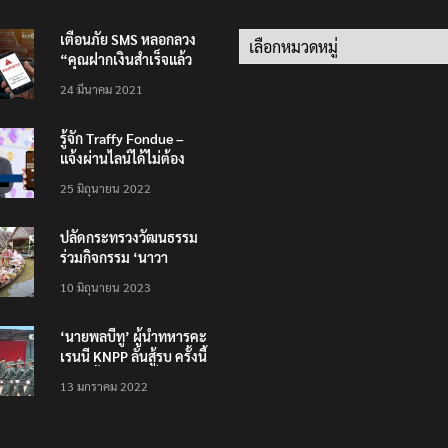
เตือนภัย SMS หลอกลวง
Categories
“คุณฝากเงินสำเร็จแล้ว
200,000 บาท”
24 มีนาคม 2021
รู้จัก Traffy Fondue –
แจ้งผ่านไลน์ได้ไม่ต้อง
โหลดแอพใหม่ – แจ้งได้
25 มิถุนายน 2022
ทั่วไทย ไม่ใช่แค่ในกรุง
ปลัดกระทรวงวัฒนธรรม
ร่วมกิจกรรม ‘นาวา
ภิกขาจาร’ แต่งชุดไทย
10 มิถุนายน 2023
ตักบาตรทางน้ำ
‘นายพลบีทู’ ผู้นำทหารคะ
เรนนี KNPP ลั่นสู้รบ ครั้งนี้
เป็นครั้งสุดท้าย ที่
13 มกราคม 2022
ประชาชนต้องชนะ