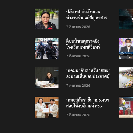
ปลัด ทส. จ่อตั้งคณะ
ทำงานร่วมแก้ปัญหาสาร
พิษในแม่น้ำข้ามพรมแดน
7 สิงหาคม 2026
ไทย-เมียนมา
คืบหน้าเหตุกราดยิง
โรงเรียนเทพศิรินทร์
นนทบุรี บาดเจ็บอย่างน้อย
7 สิงหาคม 2026
15 เสียชีวิตแล้ว 5
‘ภคมน’ จับตาหวั่น ‘สรณ’
ลงนามเห็นชอบประกาศผู้
ชนะจัดซื้อจัดจ้าง
7 สิงหาคม 2026
โครงการกองทุน USO
‘หมอสุภัทร’ ยื่น กมธ.งบฯ
สอบใช้งบอีเวนต์ สธ.-
สปสช. แฉcใช้งบกว่า 7
7 สิงหาคม 2026
ล้าน