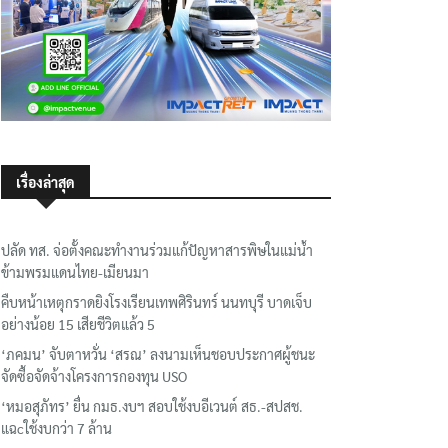
เรื่องล่าสุด
ปลัด ทส. จ่อตั้งคณะทำงานร่วมแก้ปัญหาสารพิษในแม่น้ำ
ข้ามพรมแดนไทย-เมียนมา
คืบหน้าเหตุกราดยิงโรงเรียนเทพศิรินทร์ นนทบุรี บาดเจ็บ
อย่างน้อย 15 เสียชีวิตแล้ว 5
‘ภคมน’ จับตาหวั่น ‘สรณ’ ลงนามเห็นชอบประกาศผู้ชนะ
จัดซื้อจัดจ้างโครงการกองทุน USO
‘หมอสุภัทร’ ยื่น กมธ.งบฯ สอบใช้งบอีเวนต์ สธ.-สปสช.
แฉcใช้งบกว่า 7 ล้าน