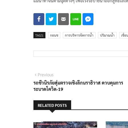
แม่น้ำท่าจีนตามจุดต่างๆ เพื่อเร่งระบายน้ำออกสู่ทะเลให้เ
TAGS:
กอนช
การบริหารจัดการน้ำ
ปริมาณน้ำ
เขื่อ
แนะแนว
Previous
Previous
post:
รถชีวนิรภัยสุ่มตรวจเชิงลึกนราธิวาส ควบคุมการ
เรื่อง
ระบาดโควิด-19
RELATED POSTS