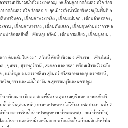
น ภาพรวมปริมาณน้ำทั้งประเทศ60,558 ล้านลูกบาศก์เมตร หรือ ร้อย
าศก์เมตร หรือ ร้อยละ 75 จุดเฝ้าระวังน้ำน้อยยังคงอยู่ในพื้นที่ 5
บดินทรจินดา , เขื่อนลำพระเพลิง , เขื่อนแม่มอก , เขื่อนลำตะคอง ,
กระจาน , เขื่อนลำนางรอง , เขื่อนทับเสลา , เขื่อนขุนด่านปราการชล
นป่าสักชลสิทธิ์ , เขื่อนอุบลรัตน์ , เขื่อนกระเสียว , เขื่อนมูลบน ,
าก-ดินถล่ม ในช่วง 1-2 วันนี้ คือที่บริเวณ จ.เชียงราย , เชียงใหม่ ,
ตราด , ชุมพร , สุราษฏร์ธานี , สงขลา และยะลา พร้อมเฝ้าระวังระดับ
็ด , แม่น้ำมูล จ.นครราชสีมา สุรินทร์ ศรีสะเกษและอุบลราชธานี ,
ครศรีอยุธยา และแม่น้ำท่าจีน จ.สุพรรณบุรีและนครปฐม
าจีน บริเวณ อ.เมือง อ.สองพี่น้อง จ.สุพรรณบุรี และ อ.นครชัยศรี
่มน้ำท่าจีน(ส่วนหน้า) กรมชลประทาน ได้ใช้ระบบชลประทานทั้ง 2
้ำท่าจีน ลดการรับน้ำผ่านประตูระบายน้ำพลเทพ(ปากแม่น้ำท่าจีน)
งตะวันตก และด้านฝั่งตะวันออก พร้อมติดตั้งเครื่องผลักดันน้ำใน