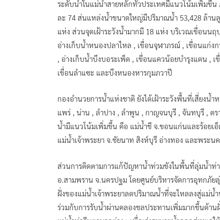
ระดับน้ำในแม่น้ำสายหลักทั่วประเทศมีแนวโน้มเพิ่มขึ้
ละ 74 ส่นแหล่งน้ำขนาดใหญ่มีปริมาณน้ำ 53,428 ล้านลูกบ
แห่ง ส่วนจุดเฝ้าระวังน้ำมากมี 18 แห่ง บริเวณเขื่อนนฤ
อ่างเก็บน้ำหนองปลาไหล , เขื่อนจุฬาภรณ์ , เขื่อนแก่ง
, อ่างเก็บน้ำบึงบอระเพ็ด , เขื่อนแควน้อยบำรุงแดน , เขื่อ
เขื่อนลำแซะ และบึงหนองหารกุมภวาปี
กองอำนวยการน้ำแห่งชาติ ยังได้เฝ้าระวังพื้นที่เสี่ยงน้ำหล
แพร่ , น่าน , ลำปาง , ลำพูน , กาญจนบุรี , จันทบุรี , 
น้ำมีแนวโน้มเพิ่มขึ้น คือ แม่น้ำชี จ.ขอนแก่นและร้อยเอ
แม่น้ำเจ้าพระยา จ.ชัยนาท สิงห์บุรี อ่างทอง และพระน
ส่วนการติดตามการแก้ปัญหาน้ำท่วมขังในพื้นที่ลุ่มน้ำท่
อ.สามพราน จ.นครปฐม โดยศูนย์บริหารจัดการอุทกภัยลุ
ฝั่งของแม่น้ำเจ้าพระยาลดปริมาณน้ำที่จะไหลลงสู่แม่น
ร่วมกับการรับน้ำผ่านคลองชลประทานเพิ่มมากขึ้นด้านฝั่