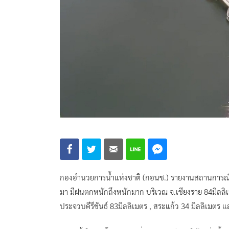
กองอำนวยการน้ำแห่งชาติ (กอนช.) รายงานสถานการณ์น้ำ
มา มีฝนตกหนักถึงหนักมาก บริเวณ จ.เชียงราย 84มิลลิเม
ประจวบคีรีขันธ์ 83มิลลิเมตร , สระแก้ว 34 มิลลิเมตร 