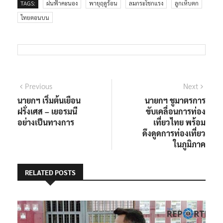
TAGS:
ฝนฟ้าคะนอง
พายุฤดูร้อน
ลมกระโชกแรง
ลูกเห็บตก
ไทยตอนบน
แนะแนว
Previous
Next
Previous
Next
post:
post:
นายกฯ เริ่มต้นเยือน
นายกฯ ชูมาตรการ
เรื่อง
ฝรั่งเศส – เยอรมนี
ขับเคลื่อนการท่อง
อย่างเป็นทางการ
เที่ยวไทย พร้อม
ดึงดูดการท่องเที่ยว
ในภูมิภาค
RELATED POSTS