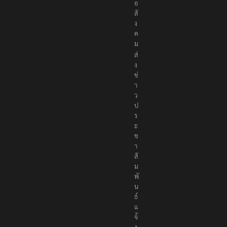
อ
สั
ง
ค
ม
ส่
ง
ข่
า
ว
ป
ร
ะ
ช
า
สั
ม
พั
น
ธ์
แ
จ้
ง