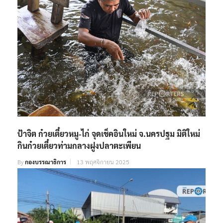
ป้าจิต ก๋วยเตี๋ยวหมู-ไก่ จุดเช็คอินใหม่ จ.นครปฐม มิติใหม่
กินก๋วยเตี๋ยวท่ามกลางฝูงปลาตะเพียน
By
กองบรรณาธิการ
13 พฤศจิกายน 2025