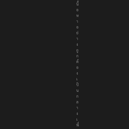
นื้
อ
ห
า
อ
ย่
า
ง
ถู
ก
ต้
อ
ง
เ
ป็
น
ก
ล
า
ง
เ
พื่