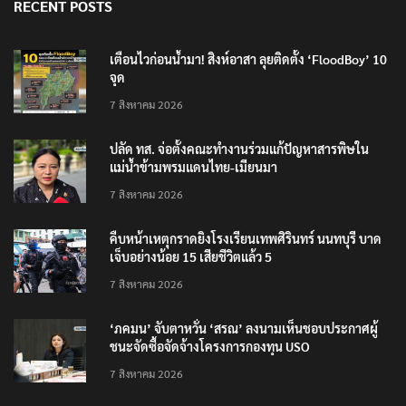
RECENT POSTS
เตือนไวก่อนน้ำมา! สิงห์อาสา ลุยติดตั้ง ‘FloodBoy’ 10
จุด
7 สิงหาคม 2026
ปลัด ทส. จ่อตั้งคณะทำงานร่วมแก้ปัญหาสารพิษใน
แม่น้ำข้ามพรมแดนไทย-เมียนมา
7 สิงหาคม 2026
คืบหน้าเหตุกราดยิงโรงเรียนเทพศิรินทร์ นนทบุรี บาด
เจ็บอย่างน้อย 15 เสียชีวิตแล้ว 5
7 สิงหาคม 2026
‘ภคมน’ จับตาหวั่น ‘สรณ’ ลงนามเห็นชอบประกาศผู้
ชนะจัดซื้อจัดจ้างโครงการกองทุน USO
7 สิงหาคม 2026