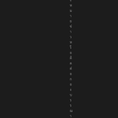
ห
ม
า
ย
ข่
า
ว
ห
รื
อ
ติ
ด
ต่
อ
ก
อ
ง
บ
ร
ร
ณ
า