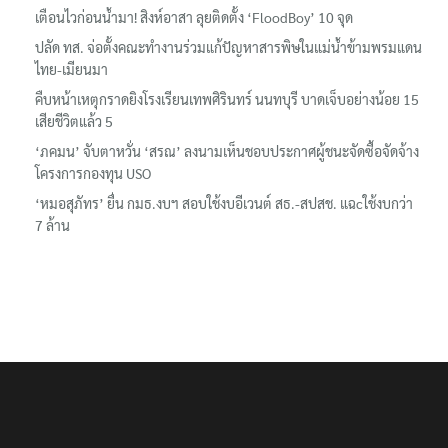
เตือนไวก่อนน้ำมา! สิงห์อาสา ลุยติดตั้ง ‘FloodBoy’ 10 จุด
ปลัด ทส. จ่อตั้งคณะทำงานร่วมแก้ปัญหาสารพิษในแม่น้ำข้ามพรมแดน
ไทย-เมียนมา
คืบหน้าเหตุกราดยิงโรงเรียนเทพศิรินทร์ นนทบุรี บาดเจ็บอย่างน้อย 15
เสียชีวิตแล้ว 5
‘ภคมน’ จับตาหวั่น ‘สรณ’ ลงนามเห็นชอบประกาศผู้ชนะจัดซื้อจัดจ้าง
โครงการกองทุน USO
‘หมอสุภัทร’ ยื่น กมธ.งบฯ สอบใช้งบอีเวนต์ สธ.-สปสช. แฉcใช้งบกว่า
7 ล้าน