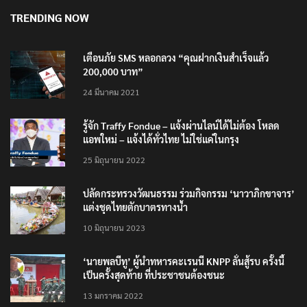
TRENDING NOW
เตือนภัย SMS หลอกลวง “คุณฝากเงินสำเร็จแล้ว
200,000 บาท”
24 มีนาคม 2021
รู้จัก Traffy Fondue – แจ้งผ่านไลน์ได้ไม่ต้อง โหลด
แอพใหม่ – แจ้งได้ทั่วไทย ไม่ใช่แค่ในกรุง
25 มิถุนายน 2022
ปลัดกระทรวงวัฒนธรรม ร่วมกิจกรรม ‘นาวาภิกขาจาร’
แต่งชุดไทยตักบาตรทางน้ำ
10 มิถุนายน 2023
‘นายพลบีทู’ ผู้นำทหารคะเรนนี KNPP ลั่นสู้รบ ครั้งนี้
เป็นครั้งสุดท้าย ที่ประชาชนต้องชนะ
13 มกราคม 2022