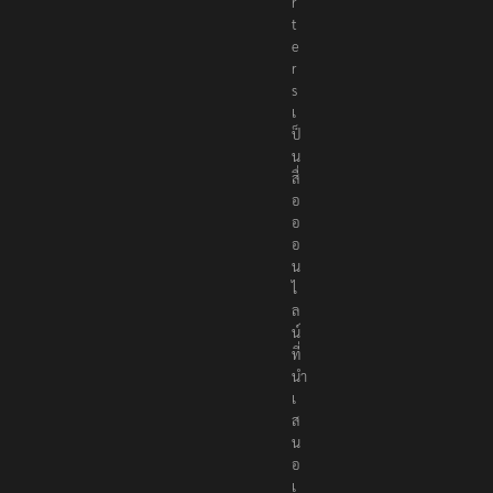
r
t
e
r
s
เ
ป็
น
สื่
อ
อ
อ
น
ไ
ล
น์
ที่
นำ
เ
ส
น
อ
เ