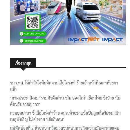
เรื่องล่าสุด
รมว.ทส. ให้กำลังใจทีมติดตามเสือโคร่งทำร้ายเจ้าหน้าที่เขตฯห้วยขา
แข้ง
‘ภาคประชาสังคม’ รวมตัวคัดค้าน ‘มิน ออง ไลง์’ เยือนไทย ขึงป้าย ‘ไม่
ต้อนรับอาชญากร’
กรมอุทยานฯ ชี้ เสือโคร่งทำร้าย จนท.ห้วยขาแข้งเป็นลูกเสือวัยซน เป็น
เหตุบังเอิญ ไม่เข้าข่าย ‘เสือกินคน’
แม่ทัพน้อยที่ 2 ย้ำบทบาทสื่อมวลชนหนุนภารกิจความมั่นคงชายแดน