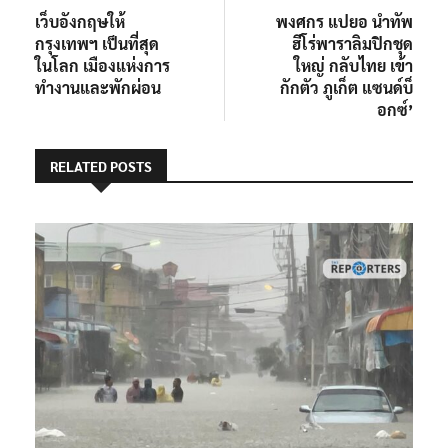
post:
post:
เว็บอังกฤษให้
พงศกร แปยอ นำทัพ
เรื่อง
กรุงเทพฯ เป็นที่สุด
ฮีโร่พาราลิมปิกชุด
ในโลก เมืองแห่งการ
ใหญ่ กลับไทย เข้า
ทำงานและพักผ่อน
กักตัว ภูเก็ต แซนด์บ็
อกซ์’
RELATED POSTS