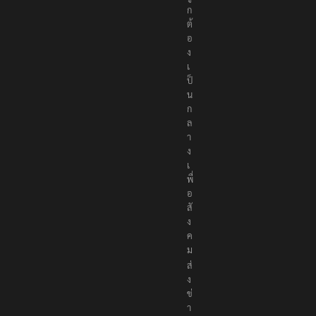
ก
ต้
อ
ง
เ
ป็
น
ก
ล
า
ง
เ
พื่
อ
สั
ง
ค
ม
ส่
ง
ข่
า