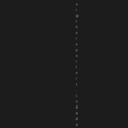
o
r
@
t
h
e
r
e
p
o
r
t
e
r
s
.
c
o
ติ
ด
ต่
อ