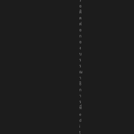
อ
ติ
ด
ต่
อ
ก
อ
ง
บ
ร
ร
ณ
า
ธิ
ก
า
ร
ที่
e
d
i
t