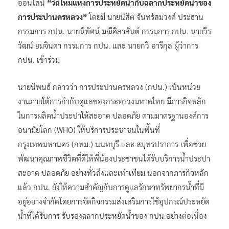
ออนไลน์
“วิถีใหม่แห่งการประหยัดน้ำกับฉลากประหยัดน้ำของ
การประปานครหลวง”
โดยมี นายนิสิต จันทร์สมวงศ์ ประธาน
กรรมการ กปน. นายนิทัศน์ มณีศิลาสันต์ กรรมการ กปน. นายวีร
วัฒน์ ยมจินดา กรรมการ กปน. และ นายกวี อารีกุล ผู้ว่าการ
กปน. เข้าร่วม
นายนิพนธ์ กล่าวว่า การประปานครหลวง (กปน.) เป็นหน่วย
งานภายใต้การกำกับดูแลของกระทรวงมหาดไทย มีภารกิจหลัก
ในการผลิตน้ำประปาให้สะอาด ปลอดภัย ตามมาตรฐานองค์การ
อนามัยโลก (WHO) ให้บริการประชาชนในพื้นที่
กรุงเทพมหานคร (กทม.) นนทบุรี และ สมุทรปราการ เพื่อช่วย
พัฒนาคุณภาพชีวิตที่ดีให้พี่น้องประชาชนได้รับบริการน้ำประปา
สะอาด ปลอดภัย อย่างทั่วถึงและเท่าเทียม นอกจากภารกิจหลัก
แล้ว กปน. ยังให้ความสำคัญกับการดูแลรักษาทรัพยากรน้ำที่มี
อยู่อย่างจำกัดโดยการจัดกิจกรรมส่งเสริมการใช้อุปกรณ์ประหยัด
น้ำที่ได้รับการ รับรองฉลากประหยัดน้ำของ กปน.อย่างต่อเนื่อง