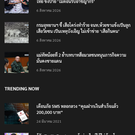
ไทย ขึงป้าย ‘ไม่ต้อนรับอาชญากร’
6 สิงหาคม 2026
กรมอุทยานฯ ชี้ เสือโคร่งทำร้าย จนท.ห้วยขาแข้งเป็นลูก
เสือวัยซน เป็นเหตุบังเอิญ ไม่เข้าข่าย ‘เสือกินคน’
6 สิงหาคม 2026
แม่ทัพน้อยที่ 2 ย้ำบทบาทสื่อมวลชนหนุนภารกิจความ
มั่นคงชายแดน
6 สิงหาคม 2026
TRENDING NOW
เตือนภัย SMS หลอกลวง “คุณฝากเงินสำเร็จแล้ว
200,000 บาท”
24 มีนาคม 2021