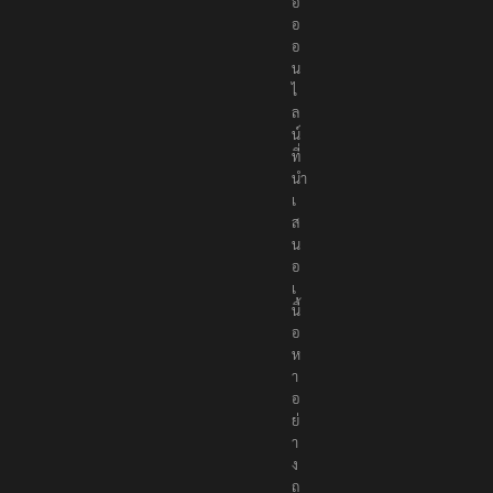
อ
อ
อ
น
ไ
ล
น์
ที่
นำ
เ
ส
น
อ
เ
นื้
อ
ห
า
อ
ย่
า
ง
ถู