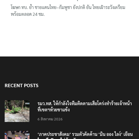
โฆษก ทบ. ย้ำ ชายแดนไทย–กัมพูชา ยังปกติ ยัน ไทยเฝ้าระวังเตรียม
พร้อมตลอด 24 ชม.
RECENT POSTS
รมว.ทส. ให้กำลังใจทีมติดตามเสือโคร่งทำร้ายเจ้าหน้า
ที่เขตฯห้วยขาแข้ง
6 สิงหาคม 2026
‘ภาคประชาสังคม’ รวมตัวคัดค้าน ‘มิน ออง ไลง์’ เยือน