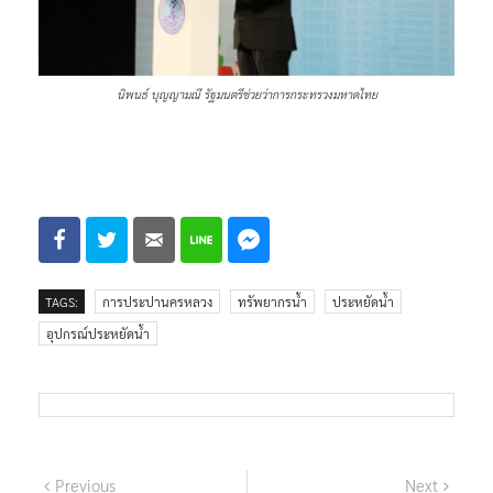
นิพนธ์ บุญญามณี รัฐมนตรีช่วยว่าการกระทรวงมหาดไทย
TAGS:
การประปานครหลวง
ทรัพยากรน้ำ
ประหยัดน้ำ
อุปกรณ์ประหยัดน้ำ
แนะแนว
Previous
Next
Previous
Next