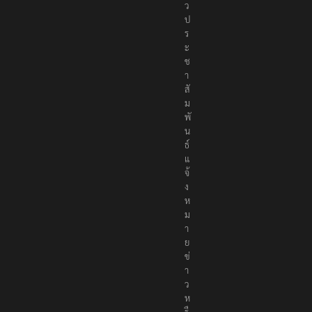
ว
ป
ร
ะ
ช
า
สั
ม
พั
น
ธ์
แ
จ้
ง
ห
ม
า
ย
ข่
า
ว
ห
รื