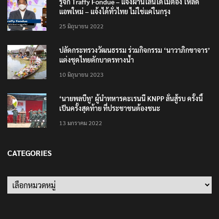
รู้จัก Traffy Fondue – แจ้งผ่านไลน์ได้ไม่ต้อง โหลด
แอพใหม่ – แจ้งได้ทั่วไทย ไม่ใช่แค่ในกรุง
25 มิถุนายน 2022
ปลัดกระทรวงวัฒนธรรม ร่วมกิจกรรม ‘นาวาภิกขาจาร’
แต่งชุดไทยตักบาตรทางน้ำ
10 มิถุนายน 2023
‘นายพลบีทู’ ผู้นำทหารคะเรนนี KNPP ลั่นสู้รบ ครั้งนี้
เป็นครั้งสุดท้าย ที่ประชาชนต้องชนะ
13 มกราคม 2022
CATEGORIES
Categories