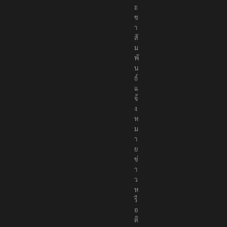
ะ
ช
า
สั
ม
พั
น
ธ์
แ
จ้
ง
ห
ม
า
ย
ข่
า
ว
ห
รื
อ
ติ