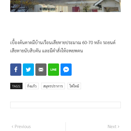
เบื้องต้นคาดมีบ้านเรือนเสียหายประมาณ 60-70 หลัง รถยนต์
เสียหายนับสิบคัน และมีคำสั่งให้อพยพคน
TAGS:
กิ่งแก้ว
สมุทรปราการ
ไฟไหม้
แนะแนว
Previous
Next
Previous
Next