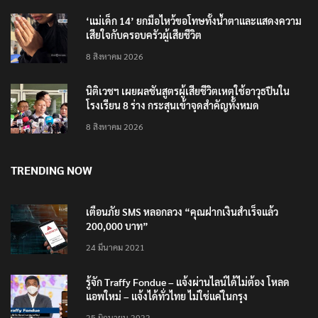
‘แม่เด็ก 14’ ยกมือไหว้ขอโทษทั้งน้ำตาและแสดงความ
เสียใจกับครอบครัวผู้เสียชีวิต
8 สิงหาคม 2026
นิติเวชฯ เผยผลชันสูตรผู้เสียชีวิตเหตุใช้อาวุธปืนใน
โรงเรียน 8 ร่าง กระสุนเข้าจุดสำคัญทั้งหมด
8 สิงหาคม 2026
TRENDING NOW
เตือนภัย SMS หลอกลวง “คุณฝากเงินสำเร็จแล้ว
200,000 บาท”
24 มีนาคม 2021
รู้จัก Traffy Fondue – แจ้งผ่านไลน์ได้ไม่ต้อง โหลด
แอพใหม่ – แจ้งได้ทั่วไทย ไม่ใช่แค่ในกรุง
25 มิถุนายน 2022