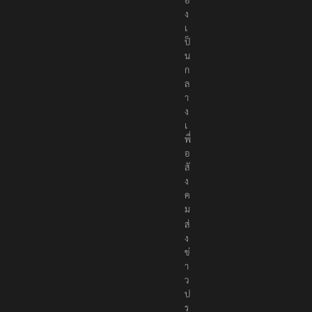
ง
เ
ป็
น
ก
ล
า
ง
เ
พื่
อ
สั
ง
ค
ม
ส่
ง
ข่
า
ว
ป
ร