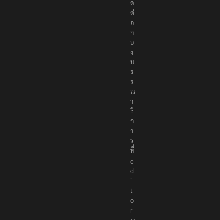
ด
ต่
อ
ก
อ
ง
บ
ร
ร
ณ
า
ธิ
ก
า
ร
ที่
e
d
i
t
o
r
@