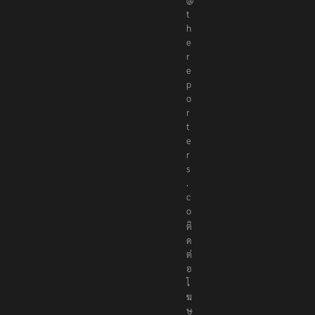
t
h
e
r
e
p
o
r
t
e
r
s
.
c
o
ติ
ด
ต่
อ
โ
ฆ
ษ