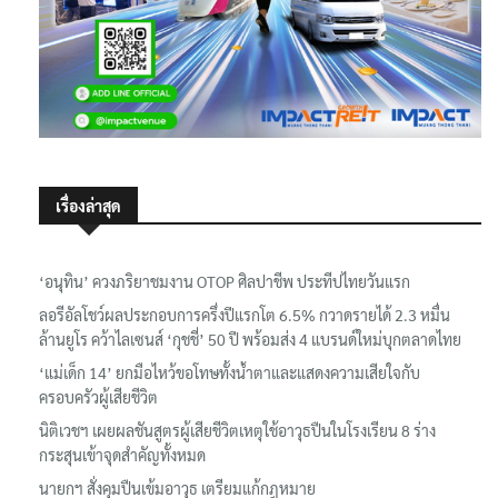
เรื่องล่าสุด
‘อนุทิน’ ควงภริยาชมงาน OTOP ศิลปาชีพ ประทีปไทยวันแรก
ลอรีอัลโชว์ผลประกอบการครึ่งปีแรกโต 6.5% กวาดรายได้ 2.3 หมื่น
ล้านยูโร คว้าไลเซนส์ ‘กุชชี่’ 50 ปี พร้อมส่ง 4 แบรนด์ใหม่บุกตลาดไทย
‘แม่เด็ก 14’ ยกมือไหว้ขอโทษทั้งน้ำตาและแสดงความเสียใจกับ
ครอบครัวผู้เสียชีวิต
นิติเวชฯ เผยผลชันสูตรผู้เสียชีวิตเหตุใช้อาวุธปืนในโรงเรียน 8 ร่าง
กระสุนเข้าจุดสำคัญทั้งหมด
นายกฯ สั่งคุมปืนเข้มอาวุธ เตรียมแก้กฎหมาย