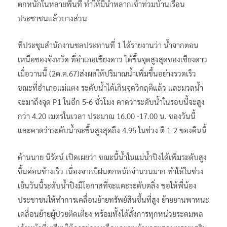
ตกหนักในหลายพื้นที่ ทำให้มีน้ำหลากเข้าท่วมบ้านเรือน
ประชาชนแล้วบางส่วน
ที่ประชุมสำนักงานชลประทานที่ 1 ได้รายงานว่า น้ำจากตอน
เหนือของจังหวัด ที่อำเภอเชียงดาว ได้ขึ้นจุดสูงสุดของเชียงดาว
เมื่อวานนี้ (2ต.ค.67)ส่งผลให้ปริมาณน้ำเพิ่มขึ้นอย่างรวดเร็ว
ขณะที่อำเภอแม่แตง ระดับน้ำได้เกินจุดวิกฤติแล้ว และมวลน้ำ
จะมาถึงจุด P1 ในอีก 5-6 ชั่วโมง คาดว่าระดับน้ำในรอบนี้จะสูง
กว่า 4.20 เมตรในเวลา ประมาณ 16.00 -17.00 น. ของวันนี้
และคาดว่าระดับน้ำจะขึ้นสูงสุดถึง 4.95 ในช่วง ตี 1-2 ของคืนนี้
ด้านนาย นิรัตน์ เปิดเผยว่า ขณะนี้น้ำในแม่น้ำปิงได้เพิ่มระดับสูง
ขึ้นค่อนข้างเร็ว เนื่องจากมีฝนตกหนักจำนวนมาก ทำให้ในช่วง
เย็นวันนี้ระดับน้ำปิงมีโอกาสที่จะแตะระดับตลิ่ง ขอให้พี่น้อง
ประชาชนให้ทำการเคลื่อนย้ายทรัพย์สินขึ้นที่สูง ย้ายยานพาหนะ
เคลื่อนย้ายผู้ป่วยติดเตียง พร้อมทั้งได้สั่งการทุกหน่วยระดมพล