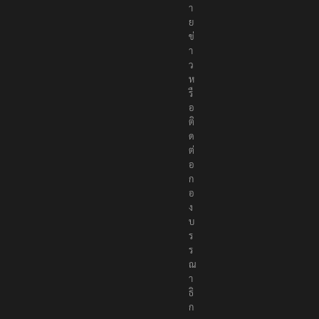
า
ย
ข่
า
ว
ห
รื
อ
ติ
ด
ต่
อ
ก
อ
ง
บ
ร
ร
ณ
า
ธิ
ก