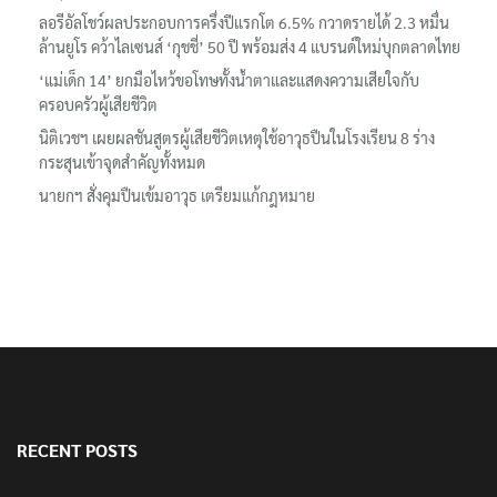
ลอรีอัลโชว์ผลประกอบการครึ่งปีแรกโต 6.5% กวาดรายได้ 2.3 หมื่น
ล้านยูโร คว้าไลเซนส์ ‘กุชชี่’ 50 ปี พร้อมส่ง 4 แบรนด์ใหม่บุกตลาดไทย
‘แม่เด็ก 14’ ยกมือไหว้ขอโทษทั้งน้ำตาและแสดงความเสียใจกับ
ครอบครัวผู้เสียชีวิต
นิติเวชฯ เผยผลชันสูตรผู้เสียชีวิตเหตุใช้อาวุธปืนในโรงเรียน 8 ร่าง
กระสุนเข้าจุดสำคัญทั้งหมด
นายกฯ สั่งคุมปืนเข้มอาวุธ เตรียมแก้กฎหมาย
RECENT POSTS