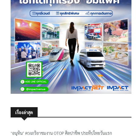
เรื่องล่าสุด
‘อนุทิน’ ควงภริยาชมงาน OTOP ศิลปาชีพ ประทีปไทยวันแรก