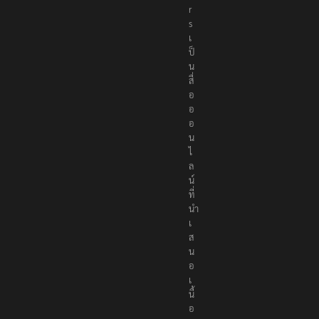
r
s
เ
ป็
น
สื่
อ
อ
อ
น
ไ
ล
น์
ที่
นำ
เ
ส
น
อ
เ
นื้
อ