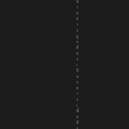
ห
า
อ
ย่
า
ง
ถู
ก
ต้
อ
ง
เ
ป็
น
ก
ล
า
ง
เ
พื่
อ
สั
ง