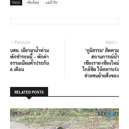
TAGS:
เชียงใหม่
แม่น้ำปิง
แนะแนว
Previous
Next
Previous
Next
post:
post:
บสย. เยียวยาน้ำท่วม
‘ภูมิธรรม’ ติดตาม
เรื่อง
พักชำระหนี้ – พักค่า
สถานการณ์น้ำ
ธรรมเนียมค้ำประกัน
เชียงราย-เชียงใหม่
6 เดือน
ใกล้ชิด ให้ทหารเร่ง
ช่วยขนย้ายสิ่งของ
RELATED POSTS