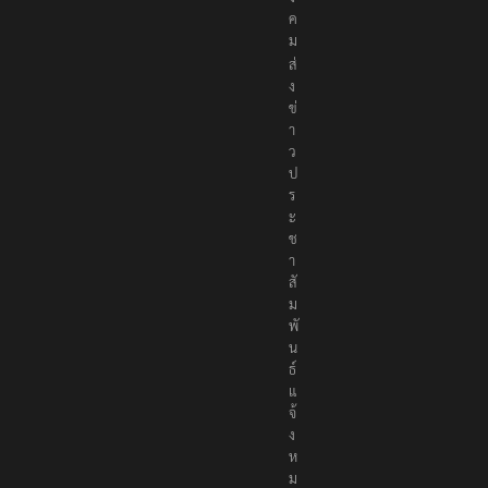
ค
ม
ส่
ง
ข่
า
ว
ป
ร
ะ
ช
า
สั
ม
พั
น
ธ์
แ
จ้
ง
ห
ม