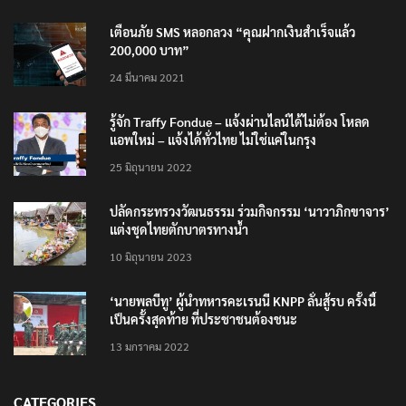
เตือนภัย SMS หลอกลวง “คุณฝากเงินสำเร็จแล้ว
200,000 บาท”
24 มีนาคม 2021
รู้จัก Traffy Fondue – แจ้งผ่านไลน์ได้ไม่ต้อง โหลด
แอพใหม่ – แจ้งได้ทั่วไทย ไม่ใช่แค่ในกรุง
25 มิถุนายน 2022
ปลัดกระทรวงวัฒนธรรม ร่วมกิจกรรม ‘นาวาภิกขาจาร’
แต่งชุดไทยตักบาตรทางน้ำ
10 มิถุนายน 2023
‘นายพลบีทู’ ผู้นำทหารคะเรนนี KNPP ลั่นสู้รบ ครั้งนี้
เป็นครั้งสุดท้าย ที่ประชาชนต้องชนะ
13 มกราคม 2022
CATEGORIES