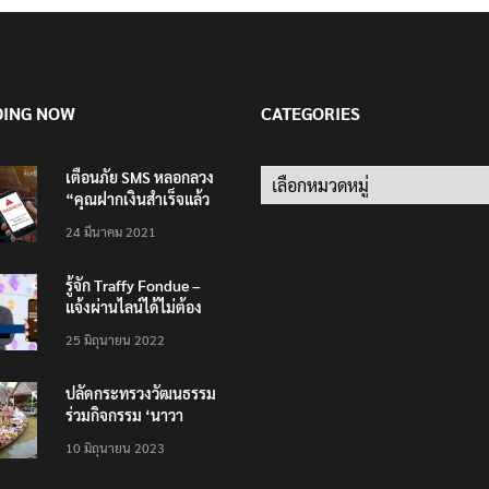
DING NOW
CATEGORIES
เตือนภัย SMS หลอกลวง
Categories
“คุณฝากเงินสำเร็จแล้ว
200,000 บาท”
24 มีนาคม 2021
รู้จัก Traffy Fondue –
แจ้งผ่านไลน์ได้ไม่ต้อง
โหลดแอพใหม่ – แจ้งได้
25 มิถุนายน 2022
ทั่วไทย ไม่ใช่แค่ในกรุง
ปลัดกระทรวงวัฒนธรรม
ร่วมกิจกรรม ‘นาวา
ภิกขาจาร’ แต่งชุดไทย
10 มิถุนายน 2023
ตักบาตรทางน้ำ