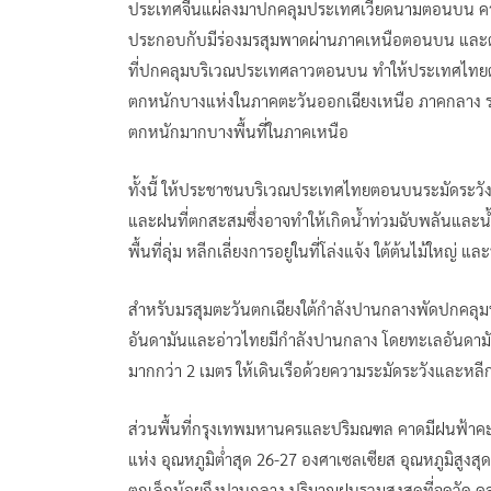
ประเทศจีนแผ่ลงมาปกคลุมประเทศเวียดนามตอนบน คาด
ประกอบกับมีร่องมรสุมพาดผ่านภาคเหนือตอนบน และต
ที่ปกคลุมบริเวณประเทศลาวตอนบน ทำให้ประเทศไ
ตกหนักบางแห่งในภาคตะวันออกเฉียงเหนือ ภาคกลาง
ตกหนักมากบางพื้นที่ในภาคเหนือ
ทั้งนี้ ให้ประชาชนบริเวณประเทศไทยตอนบนระมัดระ
และฝนที่ตกสะสมซึ่งอาจทำให้เกิดน้ำท่วมฉับพลันและน
พื้นที่ลุ่ม หลีกเลี่ยงการอยู่ในที่โล่งแจ้ง ใต้ต้นไม้ใหญ่ 
สำหรับมรสุมตะวันตกเฉียงใต้กำลังปานกลางพัดปกคลุม
อันดามันและอ่าวไทยมีกำลังปานกลาง โดยทะเลอันดามัน
มากกว่า 2 เมตร ให้เดินเรือด้วยความระมัดระวังและหลีก
ส่วนพื้นที่กรุงเทพมหานครและปริมณฑล คาดมีฝนฟ้าคะ
แห่ง อุณหภูมิต่ำสุด 26-27 องศาเซลเซียส อุณหภูมิสูงสุ
ตกเล็กน้อยถึงปานกลาง ปริมาณฝนรวมสูงสุดที่จุดวัด