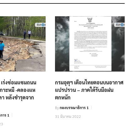
เร่งซ่อมแซมถนน
กรมอุตุฯ เตือนไทยตอนบนอากาศ
เกาะหมี -คลองแห
แปรปรวน – ภาคใต้รับมือฝน
ลา หลังชำรุดจาก
ตกหนัก
By
กองบรรณาธิการ 1
การ 1
31 มีนาคม 2022
23