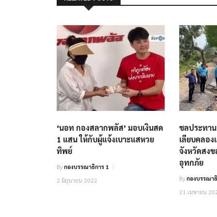
‘นอท กองสลากพลัส’ มอบเงินสด
ชลประทาน 
1 แสน ให้กับผู้แจ้งเบาะแสหวย
เลียบคลอง
ทิพย์
จังหวัดสงข
อุทกภัย
By
กองบรรณาธิการ 1
By
กองบรรณาธิ
2 มิถุนายน 2022
21 เมษายน 20