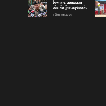
โฆษก ตร. เผยผลสอบ
เบื้องต้น ผู้ก่อเหตุชอบเล่น
เกมใช้อาวุธปืน-ค้นข้อมูล
7 สิงหาคม 2026
เหตุรุนแรงก่อนลงมือ