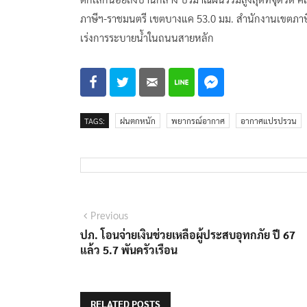
ภาษีฯ-ราชมนตรี เขตบางแค 53.0 มม. สำนักงานเขตภาษี
เร่งการระบายน้ำในถนนสายหลัก
TAGS:
ฝนตกหนัก
พยากรณ์อากาศ
อากาศแปรปรวน
แนะแนว
Previous
Previous
post:
ปภ. โอนจ่ายเงินช่วยเหลือผู้ประสบอุทกภัย ปี 67
เรื่อง
แล้ว 5.7 พันครัวเรือน
RELATED POSTS