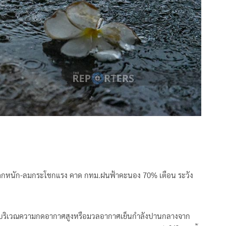
หนัก-ลมกระโชกแรง คาด กทม.ฝนฟ้าคะนอง 70% เตือน ระวัง
ศพบบริเวณความกดอากาศสูงหรือมวลอากาศเย็นกำลังปานกลางจาก