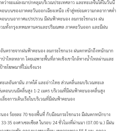
ว่าจะแผ่ลงมาปกคลุมบริเวณประเทศลาว และทะเลจีนใต้ในวันนี้
อนบนของภาคตะวันออกเฉียงเหนือ เข้าสู่หย่อมความกดอากาศต่ำ
ทยตอนบนอากาศแปรปรวน มีฝนฟ้าคะนอง ลมกระโชกแรง ฝน
 รวมทั้งกรุงเทพมหานครและปริมณฑล ภาคตะวันออก และมีฝน
วังอันตรายจากฝนฟ้าคะนอง ลมกระโชกแรง ฝนตกหนักถึงหนักมาก
้ำป่าไหลหลาก โดยเฉพาะพื้นที่ลาดเชิงเขาใกล้ทางน้ำไหลผ่านและ
และป้ายโฆษณาที่ไม่แข็งแรง
ทะเลอันดามัน ภาคใต้ และอ่าวไทย ส่วนคลื่นลมบริเวณทะเล
ตอนบนมีคลื่นสูง 1-2 เมตร บริเวณที่มีฝนฟ้าคะนองคลื่นสูง
เลี่ยงการเดินเรือในบริเวณที่มีฝนฟ้าคะนอง
นอง ร้อยละ 70 ของพื้นที่ กับมีลมกระโชกแรง มีฝนตกหนักบาง
ด 33-35 องศาเซลเซียส ในรอบ 24 ชั่วโมงที่ผ่านมา (07.00 น.) มีฝน
 คลองสนามชัย-คลองบางขุนเทียน เขตจอมทอง 55.5 มม. คลอง