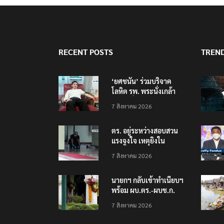
RECENT POSTS
TREN
‘ยศชนัน’ ร่วมบริจาค
โลหิต รพ. พระนั่งเกล้า
ช่วยเหยื่อเหตุ รร.
7 สิงหาคม 2026
เทพศิรินทร์ นนทบุรี
ตร. อยู่ระหว่างสอบสวน
แรงจูงใจ เหตุยิงใน
โรงเรียนเทพศิรินทร์
7 สิงหาคม 2026
นนทบุรี พบเด็กก่อเหตุ
เครียดเรื่องเรียน
นายกฯ กลับเข้าทำเนียบฯ
พร้อม ผบ.ตร.-ผบช.ก.
คาดถกปราบปรามอาวุธ
7 สิงหาคม 2026
ปืนเถื่อน