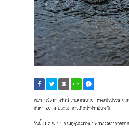
พยากรณ์อากาศวันนี้ ไทยตอนบนอากาศแปรปรวน ฝนตก
อันตรายจากฝนสะสม อาจเกิดน้ำท่วมฉับพลัน
วันนี้ (1 ต.ค. 67) กรมอุตุนิยมวิทยา พยากรณ์อากา