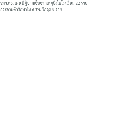
รมว.สธ. เผย มีผู้บาดเจ็บจากเหตุยิงในโรงเรียน 22 ราย
กระจายตัวรักษาใน 6 รพ. วิกฤต 9 ราย