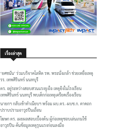
เรื่องล่าสุด
‘ยศชนัน’ ร่วมบริจาคโลหิต รพ. พระนั่งเกล้า ช่วยเหยื่อเหตุ
รร. เทพศิรินทร์ นนทบุรี
ตร. อยู่ระหว่างสอบสวนแรงจูงใจ เหตุยิงในโรงเรียน
เทพศิรินทร์ นนทบุรี พบเด็กก่อเหตุเครียดเรื่องเรียน
นายกฯ กลับเข้าทำเนียบฯ พร้อม ผบ.ตร.-ผบช.ก. คาดถก
ปราบปรามอาวุธปืนเถื่อน
โฆษก ตร. เผยผลสอบเบื้องต้น ผู้ก่อเหตุชอบเล่นเกมใช้
อาวุธปืน-ค้นข้อมูลเหตุรุนแรงก่อนลงมือ