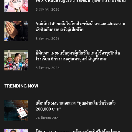
ลอรีอัลโชว์ผลประกอบการครึ่งปีแรกโต 6.5% กวาดราย
ได้ 2.3 หมื่นล้านยูโร คว้าไลเซนส์ ‘กุชชี่’ 50 ปี พร้อมส่ง
4 แบรนด์ใหม่บุกตลาดไทย
8 สิงหาคม 2026
‘แม่เด็ก 14’ ยกมือไหว้ขอโทษทั้งน้ำตาและแสดงความ
เสียใจกับครอบครัวผู้เสียชีวิต
8 สิงหาคม 2026
นิติเวชฯ เผยผลชันสูตรผู้เสียชีวิตเหตุใช้อาวุธปืนใน
โรงเรียน 8 ร่าง กระสุนเข้าจุดสำคัญทั้งหมด
8 สิงหาคม 2026
TRENDING NOW
เตือนภัย SMS หลอกลวง “คุณฝากเงินสำเร็จแล้ว
200,000 บาท”
24 มีนาคม 2021