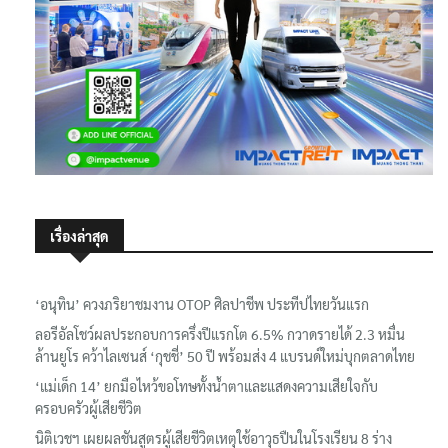
เรื่องล่าสุด
‘อนุทิน’ ควงภริยาชมงาน OTOP ศิลปาชีพ ประทีปไทยวันแรก
ลอรีอัลโชว์ผลประกอบการครึ่งปีแรกโต 6.5% กวาดรายได้ 2.3 หมื่น
ล้านยูโร คว้าไลเซนส์ ‘กุชชี่’ 50 ปี พร้อมส่ง 4 แบรนด์ใหม่บุกตลาดไทย
‘แม่เด็ก 14’ ยกมือไหว้ขอโทษทั้งน้ำตาและแสดงความเสียใจกับ