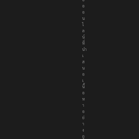
น
สื่
อ
อ
อ
น
ไ
ล
น์
ที่
นำ
เ
ส
น
อ
เ
นื้
อ
ห
า
อ
ย่
า