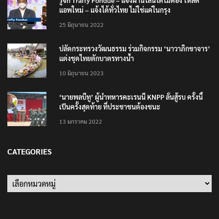
รู้จัก Traffy Fondue – แจ้งผ่านไลน์ได้ไม่ต้อง โหลด
แอพใหม่ – แจ้งได้ทั่วไทย ไม่ใช่แค่ในกรุง
25 มิถุนายน 2022
ปลัดกระทรวงวัฒนธรรม ร่วมกิจกรรม ‘นาวาภิกขาจาร’
แต่งชุดไทยตักบาตรทางน้ำ
10 มิถุนายน 2023
‘นายพลบีทู’ ผู้นำทหารคะเรนนี KNPP ลั่นสู้รบ ครั้งนี้
เป็นครั้งสุดท้าย ที่ประชาชนต้องชนะ
13 มกราคม 2022
CATEGORIES
Categories