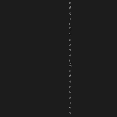
ง
ถู
ก
ต้
อ
ง
เ
ป็
น
ก
ล
า
ง
เ
พื่
อ
สั
ง
ค
ม
ส่
ง