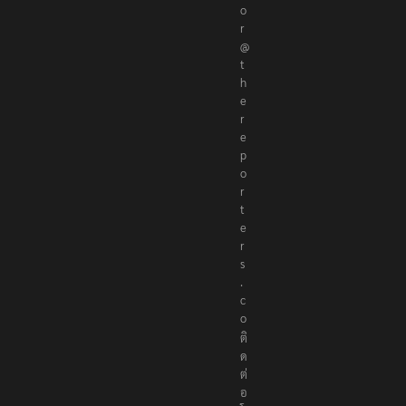
i
t
o
r
@
t
h
e
r
e
p
o
r
t
e
r
s
.
c
o
ติ
ด