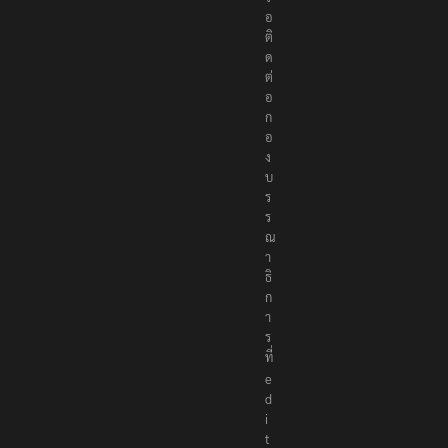
ห
รื
อ
ติ
ด
ต่
อ
ก
อ
ง
บ
ร
ร
ณ
า
ธิ
ก
า
ร
ที่
e
d