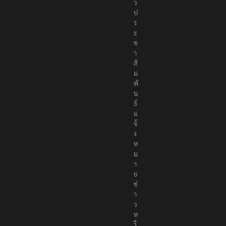
ข่
า
ว
ป
ร
ะ
ช
า
สั
ม
พั
น
ธ์
แ
จ้
ง
ห
ม
า
ย
ข่
า
ว