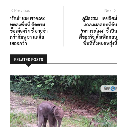
แนะแนว
Previous
Next
Previous
Next
post:
post:
‘รัศม์’ เผย พาคณะ
ภูมิธรรม​ -​ เดชอิศม์​
เรื่อง
ทูตลงพื้นที่ ติดตาม
แถลงผลสอบที่ดิน
ข้อเท็จจริง ชี้ อาจช้า
‘เขากระโดง​’ ชี้ เป็น
กว่ากัมพูชา แต่สื่อ
ที่ของรัฐ​ สั่งเพิกถอน
เยอะกว่า
พื้นที่ทั้งหมดพรุ่งนี้
RELATED POSTS