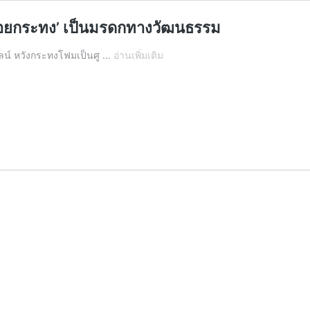
‘ลอยกระทง’ เป็นมรดกทางวัฒนธรรม
กทม.จ่อ
ลน์ หวังกระทงโฟมเป็นศู …
อ่านเพิ่มเติม
ชง
ครม.ยื่น
UNESCO
ขึ้น
ทะเบียน
‘ลอย
กระทง’
เป็น
มรดก
ทาง
วัฒนธรรม