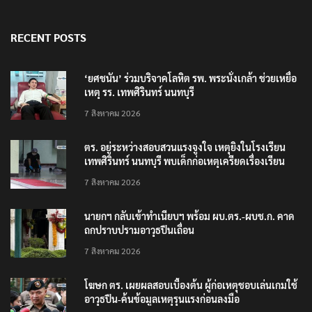
RECENT POSTS
‘ยศชนัน’ ร่วมบริจาคโลหิต รพ. พระนั่งเกล้า ช่วยเหยื่อ
เหตุ รร. เทพศิรินทร์ นนทบุรี
7 สิงหาคม 2026
ตร. อยู่ระหว่างสอบสวนแรงจูงใจ เหตุยิงในโรงเรียน
เทพศิรินทร์ นนทบุรี พบเด็กก่อเหตุเครียดเรื่องเรียน
7 สิงหาคม 2026
นายกฯ กลับเข้าทำเนียบฯ พร้อม ผบ.ตร.-ผบช.ก. คาด
ถกปราบปรามอาวุธปืนเถื่อน
7 สิงหาคม 2026
โฆษก ตร. เผยผลสอบเบื้องต้น ผู้ก่อเหตุชอบเล่นเกมใช้
อาวุธปืน-ค้นข้อมูลเหตุรุนแรงก่อนลงมือ