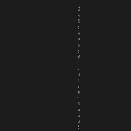
เ
พื่
อ
สั
ง
ค
ม
ส่
ง
ข่
า
ว
ป
ร
ะ
ช
า
สั
ม
พั
น
ธ์