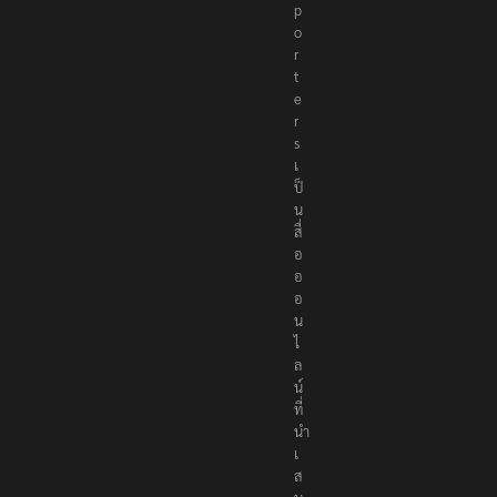
p
o
r
t
e
r
s
เ
ป็
น
สื่
อ
อ
อ
น
ไ
ล
น์
ที่
นำ
เ
ส