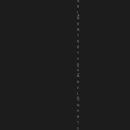
น
อ
เ
นื้
อ
ห
า
อ
ย่
า
ง
ถู
ก
ต้
อ
ง
เ
ป็
น
ก
ล
า
ง