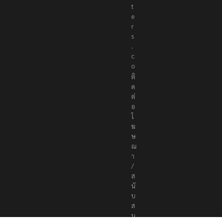
t
e
r
s
.
c
o
ติ
ด
ต่
อ
โ
ฆ
ษ
ณ
า
/
ส
นั
บ
ส
นุ