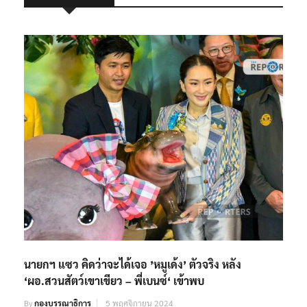
นายกฯ แซว คิดว่าจะได้เจอ ’หมูเด้ง’ ตัวจริง หลัง
‘ผอ.สวนสัตว์เขาเขียว – พี่เบนซ์‘ เข้าพบ
By
กองบรรณาธิการ
5 พฤศจิกายน 2024