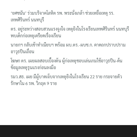
‘ยศชนัน’ ร่วมบริจาคโลหิต รพ. พระนั่งเกล้า ช่วยเหยื่อเหตุ รร.
เทพศิรินทร์ นนทบุรี
ตร. อยู่ระหว่างสอบสวนแรงจูงใจ เหตุยิงในโรงเรียนเทพศิรินทร์ นนทบุรี
พบเด็กก่อเหตุเครียดเรื่องเรียน
นายกฯ กลับเข้าทำเนียบฯ พร้อม ผบ.ตร.-ผบช.ก. คาดถกปราบปราม
อาวุธปืนเถื่อน
โฆษก ตร. เผยผลสอบเบื้องต้น ผู้ก่อเหตุชอบเล่นเกมใช้อาวุธปืน-ค้น
ข้อมูลเหตุรุนแรงก่อนลงมือ
รมว.สธ. เผย มีผู้บาดเจ็บจากเหตุยิงในโรงเรียน 22 ราย กระจายตัว
รักษาใน 6 รพ. วิกฤต 9 ราย