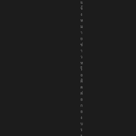
แ
จ้
ง
ห
ม
า
ย
ข่
า
ว
ห
รื
อ
ติ
ด
ต่
อ
ก
อ
ง
บ
ร
ร