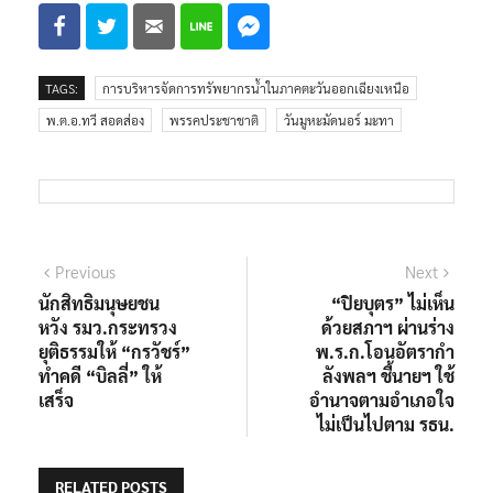
TAGS:
การบริหารจัดการทรัพยากรน้ำในภาคตะวันออกเฉียงเหนือ
พ.ต.อ.ทวี สอดส่อง
พรรคประชาชาติ
วันมูหะมัดนอร์ มะทา
Previous
Next
นักสิทธิมนุษยชน
“ปิยบุตร” ไม่เห็น
หวัง รมว.กระทรวง
ด้วยสภาฯ ผ่านร่าง
ยุติธรรมให้ “กรวัชร์”
พ.ร.ก.โอนอัตรากำ
ทำคดี “บิลลี่” ให้
ลังพลฯ ชี้นายฯ ใช้
เสร็จ
อำนาจตามอำเภอใจ
ไม่เป็นไปตาม รธน.
RELATED POSTS