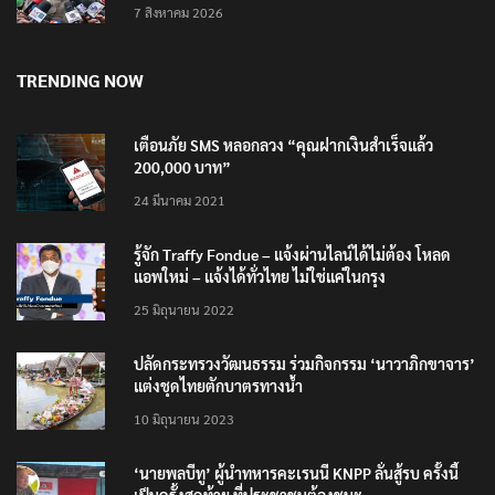
7 สิงหาคม 2026
TRENDING NOW
เตือนภัย SMS หลอกลวง “คุณฝากเงินสำเร็จแล้ว
200,000 บาท”
24 มีนาคม 2021
รู้จัก Traffy Fondue – แจ้งผ่านไลน์ได้ไม่ต้อง โหลด
แอพใหม่ – แจ้งได้ทั่วไทย ไม่ใช่แค่ในกรุง
25 มิถุนายน 2022
ปลัดกระทรวงวัฒนธรรม ร่วมกิจกรรม ‘นาวาภิกขาจาร’
แต่งชุดไทยตักบาตรทางน้ำ
10 มิถุนายน 2023
‘นายพลบีทู’ ผู้นำทหารคะเรนนี KNPP ลั่นสู้รบ ครั้งนี้
เป็นครั้งสุดท้าย ที่ประชาชนต้องชนะ