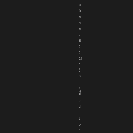
ด
ต่
อ
ก
อ
ง
บ
ร
ร
ณ
า
ธิ
ก
า
ร
ที่
e
d
i
t
o
r