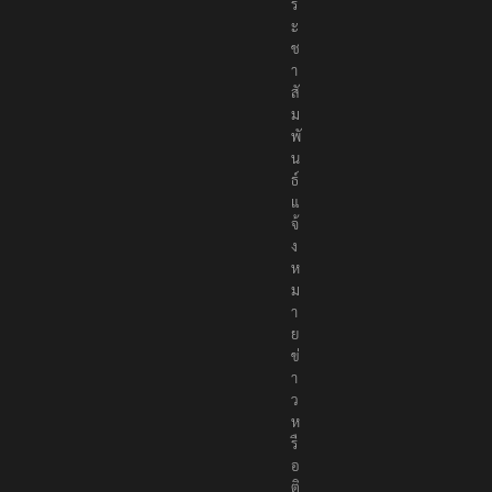
ร
ะ
ช
า
สั
ม
พั
น
ธ์
แ
จ้
ง
ห
ม
า
ย
ข่
า
ว
ห
รื
อ
ติ