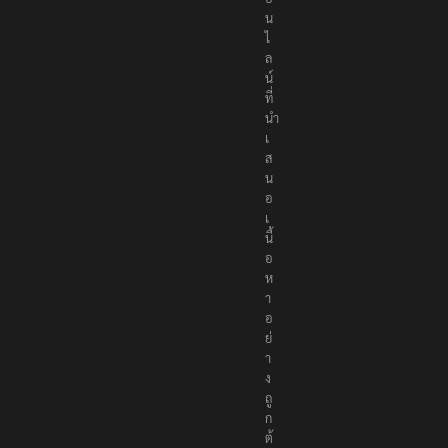
น
ไ
ล
น์
ที่
นำ
เ
ส
น
อ
เ
นื้
อ
ห
า
อ
ย่
า
ง
ถู
ก
ต้