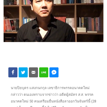
นายปิยบุตร แสงกนกกุล เลขาธิการพรรคอนาคตใหม่
กล่าวว่า ตนเองทราบจากข่าวว่า อดีตผู้สมัคร ส.ส. พรรค
อนาคตใหม่ 50 คนเตรียมยื่นหนังสือลาออกวันจันทร์นี้ (28