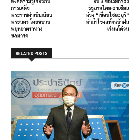
องค์ความรู้เกี่ยวกับ
ยื่น 3 ข้อเรียกร้อง
การเสด็จ
รัฐบาลไทย-อาเซียน
พระราชดำเนินเลียบ
ห่วง “เขื่อนไซยะบุรี”
พระนคร โดยขบวน
ทำน้ำโขงแห้งหน้าฝน
พยุหยาตราทาง
เร่งแก้ด่วน
ชลมารค
RELATED POSTS