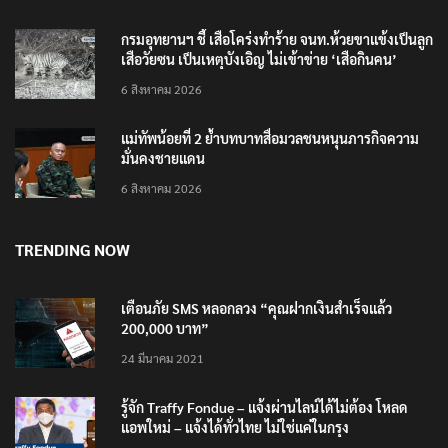
กรมอุทยานฯ ชี้ เสือโคร่งทำร้าย จนท.ห้วยขาแข้งเป็นลูก
เสือวัยซน เป็นเหตุบังเอิญ ไม่เข้าข่าย ‘เสือกินคน’
6 สิงหาคม 2026
แม่ทัพน้อยที่ 2 ย้ำบทบาทสื่อมวลชนหนุนภารกิจความ
มั่นคงชายแดน
6 สิงหาคม 2026
TRENDING NOW
เตือนภัย SMS หลอกลวง “คุณฝากเงินสำเร็จแล้ว
200,000 บาท”
24 มีนาคม 2021
รู้จัก Traffy Fondue – แจ้งผ่านไลน์ได้ไม่ต้อง โหลด
แอพใหม่ – แจ้งได้ทั่วไทย ไม่ใช่แค่ในกรุง