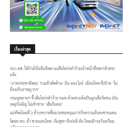
เรื่องล่าสุด
รมว.ทส. ให้กำลังใจทีมติดตามเสือโคร่งทำร้ายเจ้าหน้าที่เขตฯห้วยขา
แข้ง
‘ภาคประชาสังคม’ รวมตัวคัดค้าน ‘มิน ออง ไลง์’ เยือนไทย ขึงป้าย ‘ไม่
ต้อนรับอาชญากร’
กรมอุทยานฯ ชี้ เสือโคร่งทำร้าย จนท.ห้วยขาแข้งเป็นลูกเสือวัยซน เป็น
เหตุบังเอิญ ไม่เข้าข่าย ‘เสือกินคน’
แม่ทัพน้อยที่ 2 ย้ำบทบาทสื่อมวลชนหนุนภารกิจความมั่นคงชายแดน
โฆษก ทบ. ย้ำ ชายแดนไทย–กัมพูชา ยังปกติ ยัน ไทยเฝ้าระวังเตรียม