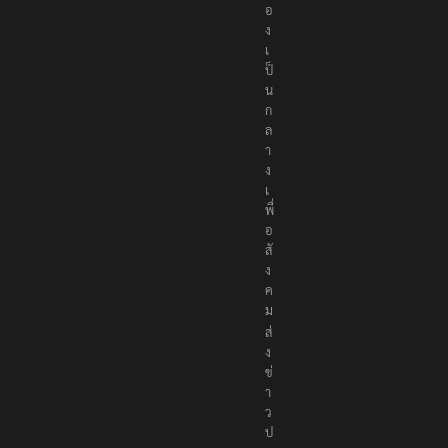
อ
ง
เ
ป็
น
ก
ล
า
ง
เ
พื่
อ
สั
ง
ค
ม
ส่
ง
ข่
า
ว
ป