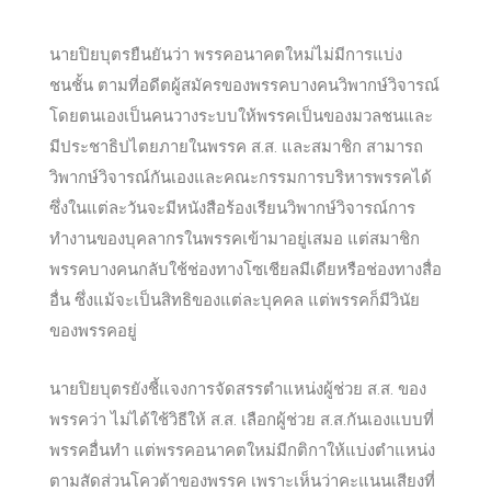
นายปิยบุตรยืนยันว่า พรรคอนาคตใหม่ไม่มีการแบ่ง
ชนชั้น ตามที่อดีตผู้สมัครของพรรคบางคนวิพากษ์วิจารณ์
โดยตนเองเป็นคนวางระบบให้พรรคเป็นของมวลชนและ
มีประชาธิปไตยภายในพรรค ส.ส. และสมาชิก สามารถ
วิพากษ์วิจารณ์กันเองและคณะกรรมการบริหารพรรคได้
ซึ่งในแต่ละวันจะมีหนังสือร้องเรียนวิพากษ์วิจารณ์การ
ทำงานของบุคลากรในพรรคเข้ามาอยู่เสมอ แต่สมาชิก
พรรคบางคนกลับใช้ช่องทางโซเชียลมีเดียหรือช่องทางสื่อ
อื่น ซึ่งแม้จะเป็นสิทธิของแต่ละบุคคล แต่พรรคก็มีวินัย
ของพรรคอยู่
นายปิยบุตรยังชี้แจงการจัดสรรตำแหน่งผู้ช่วย ส.ส. ของ
พรรคว่า ไม่ได้ใช้วิธีให้ ส.ส. เลือกผู้ช่วย ส.ส.กันเองแบบที่
พรรคอื่นทำ แต่พรรคอนาคตใหม่มีกติกาให้แบ่งตำแหน่ง
ตามสัดส่วนโควต้าของพรรค เพราะเห็นว่าคะแนนเสียงที่