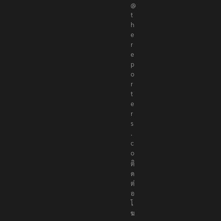
@
t
h
e
r
e
p
o
r
t
e
r
s
.
c
o
ติ
ด
ต่
อ
โ
ฆ