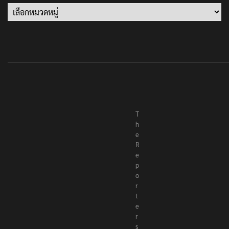
T
h
e
R
e
p
o
r
t
e
r
s
เ