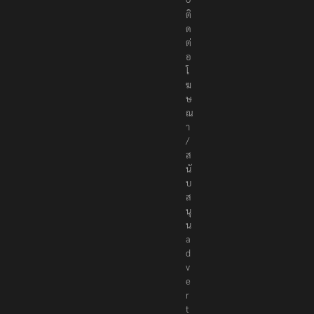
ด
ต่
อ
โ
ฆ
ษ
ณ
า
/
ส
นั
บ
ส
นุ
น
a
d
v
e
r
t
i