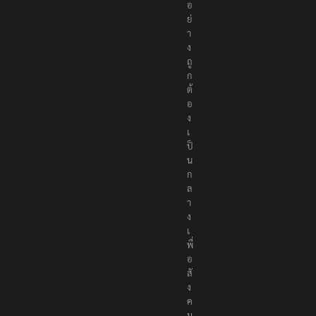
ย่
า
ง
ถู
ก
ต้
อ
ง
เ
ป็
น
ก
ล
า
ง
เ
พื่
อ
สั
ง
ค
ม
ส่