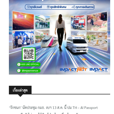
เรื่องล่าสุด
‘รักชนก’ นัดประชุม กมธ. งบฯ 13 ส.ค. นี้ ปม TH – AI Passport
’ศุภมาสจี‘ ยังไม่เคาะใช้เงินกู้ทำ ‘ไทยเที่ยวไทยพลัส‘