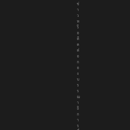
า
ว
ห
รื
อ
ติ
ด
ต่
อ
ก
อ
ง
บ
ร
ร
ณ
า
ธิ
ก
า
ร
ที่