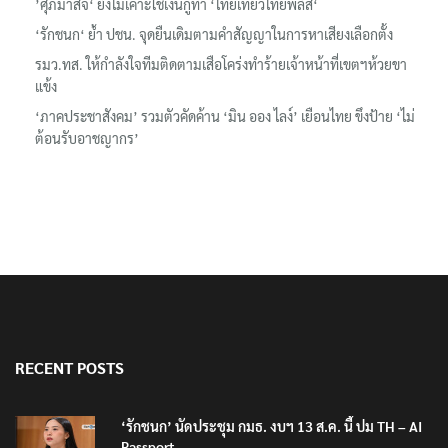
‘รักชนก‘ ย้ำ ปชน. จุดยืนเดิมตามคำสัญญาในการหาเสียงเลือกตั้ง
รมว.ทส. ให้กำลังใจทีมติดตามเสือโคร่งทำร้ายเจ้าหน้าที่เขตฯห้วยขา
แข้ง
‘ภาคประชาสังคม’ รวมตัวคัดค้าน ‘มิน ออง ไลง์’ เยือนไทย ขึงป้าย ‘ไม่
ต้อนรับอาชญากร’
RECENT POSTS
‘รักชนก’ นัดประชุม กมธ. งบฯ 13 ส.ค. นี้ ปม TH – AI
Passport