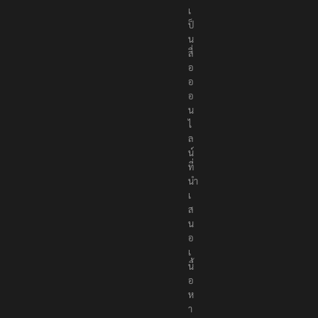
ป็
น
สื่
อ
อ
อ
น
ไ
ล
น์
ที่
นำ
เ
ส
น
อ
เ
นื้
อ
ห
า
อ