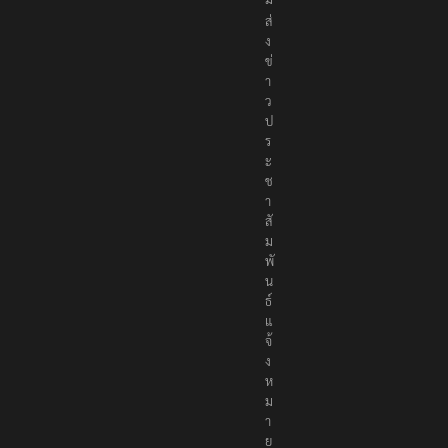
ง
ข่
า
ว
ป
ร
ะ
ช
า
สั
ม
พั
น
ธ์
แ
จ้
ง
ห
ม
า
ย
ข่