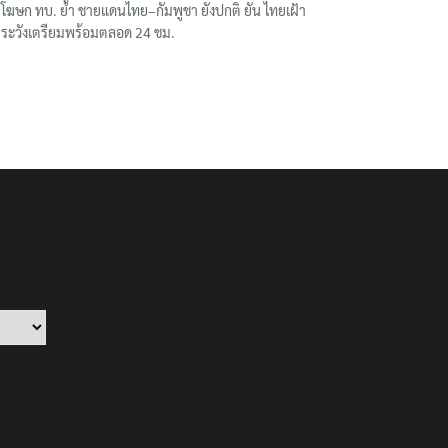
โฆษก ทบ. ย้ำ ชายแดนไทย–กัมพูชา ยังปกติ ยัน ไทยเฝ้า
ระวังเตรียมพร้อมตลอด 24 ชม.