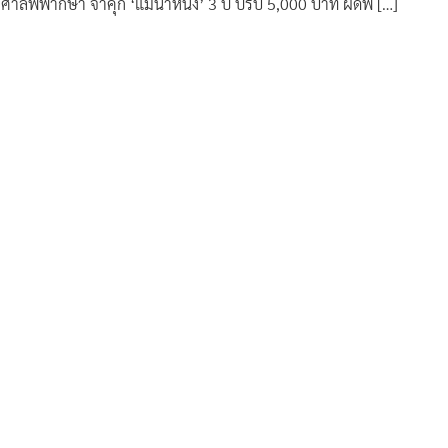
ศาลพิพากษา จำคุก ‘แม่น้ำหนึ่ง’ 3 ปี ปรับ 5,000 บาท ผิดพ […]