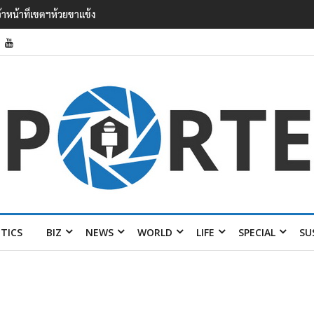
อง ไลง์’ เยือนไทย ขึงป้าย ‘ไม่
ITICS
BIZ
NEWS
WORLD
LIFE
SPECIAL
SU