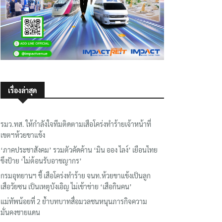
เรื่องล่าสุด
รมว.ทส. ให้กำลังใจทีมติดตามเสือโคร่งทำร้ายเจ้าหน้าที่
เขตฯห้วยขาแข้ง
‘ภาคประชาสังคม’ รวมตัวคัดค้าน ‘มิน ออง ไลง์’ เยือนไทย
ขึงป้าย ‘ไม่ต้อนรับอาชญากร’
กรมอุทยานฯ ชี้ เสือโคร่งทำร้าย จนท.ห้วยขาแข้งเป็นลูก
เสือวัยซน เป็นเหตุบังเอิญ ไม่เข้าข่าย ‘เสือกินคน’
แม่ทัพน้อยที่ 2 ย้ำบทบาทสื่อมวลชนหนุนภารกิจความ
มั่นคงชายแดน