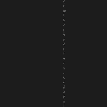
o
r
@
t
h
e
r
e
p
o
r
t
e
r
s
.
c
o
ติ
ด
ต่
อ
โ