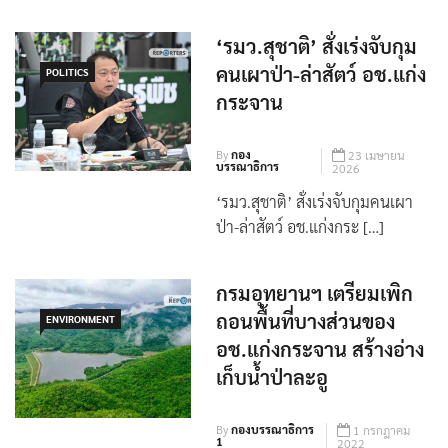
‘รมว.สุชาติ’ สั่งเร่งจับกุม
คนเผาป่า-ล่าสัตว์ อช.แก่ง
POLITICS
กระจาน
By
กอง
23 เมษายน
บรรณาธิการ
2026
‘รมว.สุชาติ’ สั่งเร่งจับกุมคนเผา
ป่า-ล่าสัตว์ อช.แก่งกระ […]
กรมอุทยานฯ เตรียมเพิก
ถอนพื้นที่บางส่วนของ
ENVIRONMENT
อช.แก่งกระจาน สร้างอ่าง
เก็บน้ำป่าละอู
By
กองบรรณาธิการ
1 กรกฎาคม
1
2022