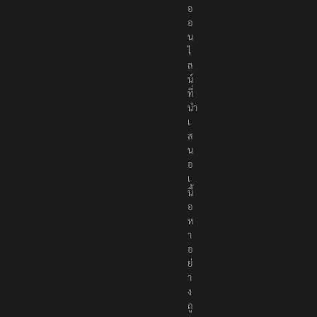
อ
อ
น
ไ
ล
น์
ที่
นำ
เ
ส
น
อ
เ
นื้
อ
ห
า
อ
ย่
า
ง
ถู