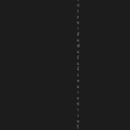
ป
ร
ะ
ช
า
สั
ม
พั
น
ธ์
แ
จ้
ง
ห
ม
า
ย
ข่
า
ว
ห
รื