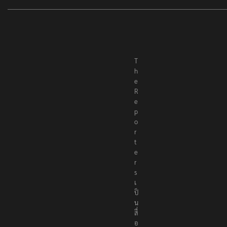
T
h
e
R
e
p
o
r
t
e
r
s
เ
ป็
น
สื่
อ