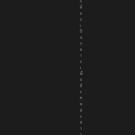
ก
ต้
อ
ง
เ
ป็
น
ก
ล
า
ง
เ
พื่
อ
สั
ง
ค
ม
ส่
ง
ข่
า
ว