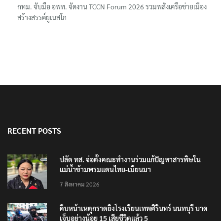
กทม. จับมือ อพท. จัดงาน TCCN Forum 2026 รวมพลังเครือข่ายเมือง
สร้างสรรค์ยูเนสโก
RECENT POSTS
ปลัด ทส. จ่อตั้งคณะทำงานร่วมแก้ปัญหาสารพิษใน
แม่น้ำข้ามพรมแดนไทย-เมียนมา
7 สิงหาคม 2026
คืบหน้าเหตุกราดยิงโรงเรียนเทพศิรินทร์ นนทบุรี บาด
เจ็บอย่างน้อย 15 เสียชีวิตแล้ว 5