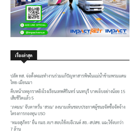
เรื่องล่าสุด
ปลัด ทส. จ่อตั้งคณะทำงานร่วมแก้ปัญหาสารพิษในแม่น้ำข้ามพรมแดน
ไทย-เมียนมา
คืบหน้าเหตุกราดยิงโรงเรียนเทพศิรินทร์ นนทบุรี บาดเจ็บอย่างน้อย 15
เสียชีวิตแล้ว 5
‘ภคมน’ จับตาหวั่น ‘สรณ’ ลงนามเห็นชอบประกาศผู้ชนะจัดซื้อจัดจ้าง
โครงการกองทุน USO
‘หมอสุภัทร’ ยื่น กมธ.งบฯ สอบใช้งบอีเวนต์ สธ.-สปสช. แฉcใช้งบกว่า
7 ล้าน