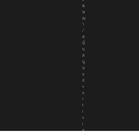
ฆ
ษ
ณ
า
/
ส
นั
บ
ส
นุ
น
a
d
v
e
r
t
i
s
i
n
g