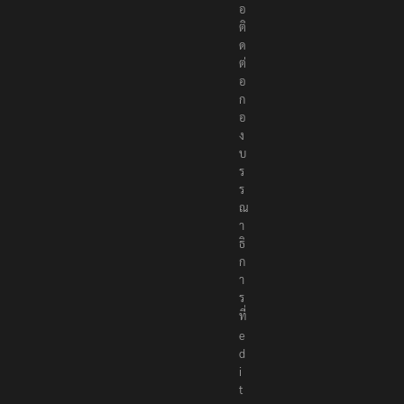
อ
ติ
ด
ต่
อ
ก
อ
ง
บ
ร
ร
ณ
า
ธิ
ก
า
ร
ที่
e
d
i
t