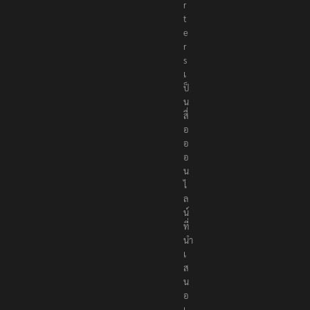
o
r
t
e
r
s
เ
ป็
น
สื่
อ
อ
อ
น
ไ
ล
น์
ที่
นำ
เ
ส
น
อ