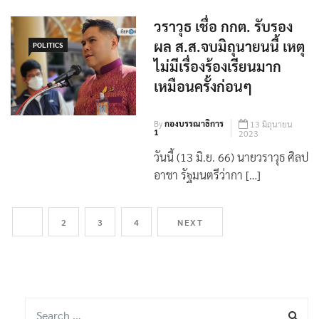
วราวุธ​ เชื่อ ​​กกต. รับรอง
ผล​ ส.ส.จบมิถุนายนนี้​ เหตุ​
POLITICS
ไม่มีเรื่องร้องเรียนมาก
เหมือนครั้งก่อนๆ
By
กองบรรณาธิการ
13 มิถุนายน
1
2023
วันนี้ (13 มิ.ย. 66) นายวราวุธ​ ศิลป
อาชา​ รัฐมนตรีว่ากา […]
1
2
3
4
NEXT