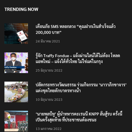
TRENDING NOW
เตือนภัย SMS หลอกลวง “คุณฝากเงินสำเร็จแล้ว
200,000 บาท”
24 มีนาคม 2021
รู้จัก Traffy Fondue – แจ้งผ่านไลน์ได้ไม่ต้อง โหลด
แอพใหม่ – แจ้งได้ทั่วไทย ไม่ใช่แค่ในกรุง
25 มิถุนายน 2022
ปลัดกระทรวงวัฒนธรรม ร่วมกิจกรรม ‘นาวาภิกขาจาร’
แต่งชุดไทยตักบาตรทางน้ำ
10 มิถุนายน 2023
‘นายพลบีทู’ ผู้นำทหารคะเรนนี KNPP ลั่นสู้รบ ครั้งนี้
เป็นครั้งสุดท้าย ที่ประชาชนต้องชนะ