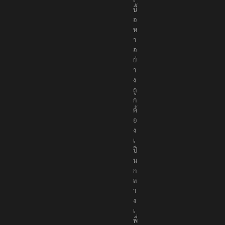
เ
นื้
อ
ห
า
อ
ย่
า
ง
ถู
ก
ต้
อ
ง
เ
ป็
น
ก
ล
า
ง
เ