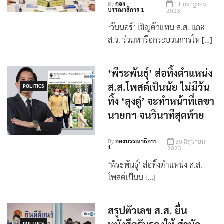
By
กอง
11 กรกฎาคม
บรรณาธิการ 1
2023
‘วันนอร์’ เชิญตัวแทน ส.ส. และ
ส.ว. ร่วมหารือกระบวนการโห […]
‘พีระพันธ์ุ’ ส่อทิ้งตำแหน่ง
ส.ส.โพสต์เป็นนัย ไม่มีวัน
POLITICS
ทิ้ง ‘ลุงตู่’ จะทำหน้าที่เลขา
นายกฯ จนวินาทีสุดท้าย
By
กองบรรณาธิการ
30 มิถุนายน
1
2023
‘พีระพันธ์ุ’ ส่อทิ้งตำแหน่ง ส.ส.
โพสต์เป็นน […]
สรุปตัวเลข ส.ส. ยื่น