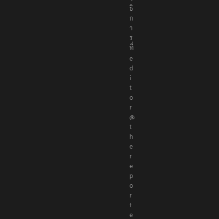
า
ธิ
ก
า
ร
ที่
e
d
i
t
o
r
@
t
h
e
r
e
p
o
r
t