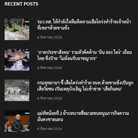
RECENT POSTS
รมว.ทส. ให้กำลังใจทีมติดตามเสือโคร่งทำร้ายเจ้าหน้า
ที่เขตฯห้วยขาแข้ง
6 สิงหาคม 2026
‘ภาคประชาสังคม’ รวมตัวคัดค้าน ‘มิน ออง ไลง์’ เยือน
ไทย ขึงป้าย ‘ไม่ต้อนรับอาชญากร’
6 สิงหาคม 2026
กรมอุทยานฯ ชี้ เสือโคร่งทำร้าย จนท.ห้วยขาแข้งเป็นลูก
เสือวัยซน เป็นเหตุบังเอิญ ไม่เข้าข่าย ‘เสือกินคน’
6 สิงหาคม 2026
แม่ทัพน้อยที่ 2 ย้ำบทบาทสื่อมวลชนหนุนภารกิจความ
มั่นคงชายแดน
6 สิงหาคม 2026