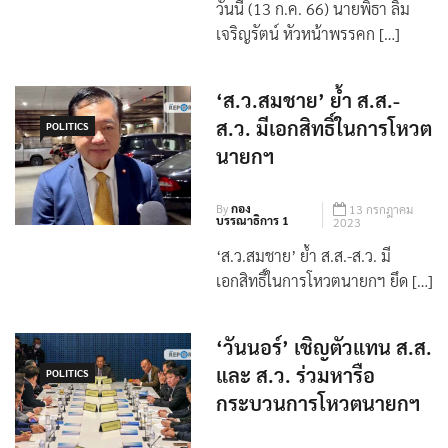
วันนี้ (13 ก.ค. 66) นายพิธา ลิ้ม
เจริญรัตน์ หัวหน้าพรรคก […]
‘ส.ว.สมชาย’ ย้ำ ส.ส.-
ส.ว. มีเอกสิทธิ์ในการโหวต
POLITICS
นายกฯ
By
กอง
13 กรกฎาคม
บรรณาธิการ 1
2023
‘ส.ว.สมชาย’ ย้ำ ส.ส.-ส.ว. มี
เอกสิทธิ์ในการโหวตนายกฯ ยึด […]
‘วันนอร์’ เชิญตัวแทน ส.ส.
และ ส.ว. ร่วมหารือ
POLITICS
กระบวนการโหวตนายกฯ