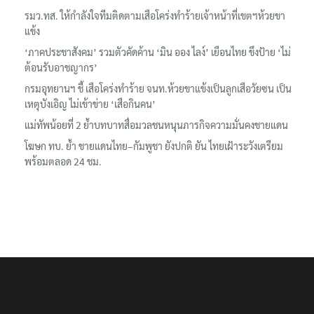
รมว.ทส. ให้กำลังใจทีมติดตามเสือโคร่งทำร้ายเจ้าหน้าที่เขตฯห้วยขา
แข้ง
‘ภาคประชาสังคม’ รวมตัวคัดค้าน ‘มิน ออง ไลง์’ เยือนไทย ขึงป้าย ‘ไม่
ต้อนรับอาชญากร’
กรมอุทยานฯ ชี้ เสือโคร่งทำร้าย จนท.ห้วยขาแข้งเป็นลูกเสือวัยซน เป็น
เหตุบังเอิญ ไม่เข้าข่าย ‘เสือกินคน’
แม่ทัพน้อยที่ 2 ย้ำบทบาทสื่อมวลชนหนุนภารกิจความมั่นคงชายแดน
โฆษก ทบ. ย้ำ ชายแดนไทย–กัมพูชา ยังปกติ ยัน ไทยเฝ้าระวังเตรียม
พร้อมตลอด 24 ชม.