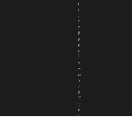
e
r
s
.
c
o
ติ
ด
ต่
อ
โ
ฆ
ษ
ณ
า
/
ส
นั
บ
ส
นุ
น