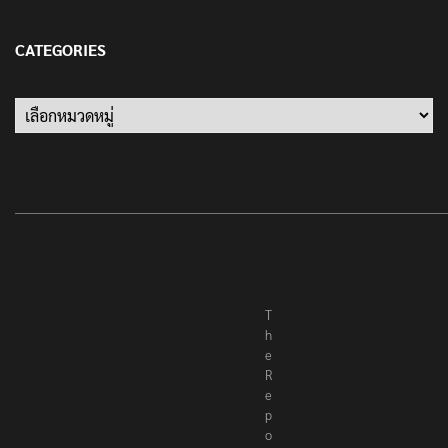
13 มกราคม 2022
CATEGORIES
Categories
T
h
e
R
e
p