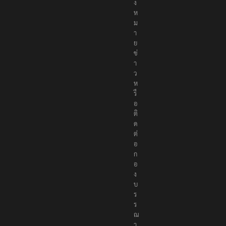
จ้
ง
ห
ม
า
ย
ข่
า
ว
ห
รื
อ
ติ
ด
ต่
อ
ก
อ
ง
บ
ร
ร
ณ