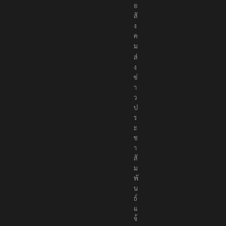
พื่
อ
สั
ง
ค
ม
ส่
ง
ข่
า
ว
ป
ร
ะ
ช
า
สั
ม
พั
น
ธ์
แ