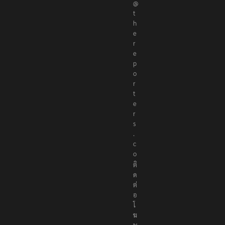
@
t
h
e
r
e
p
o
r
t
e
r
s
.
c
o
ติ
ด
ต่
อ
โ
ฆ
ษ