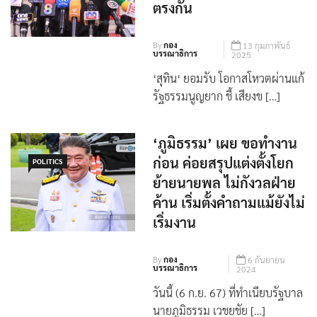
ตรงกัน
By
กอง
13 กุมภาพันธ์
บรรณาธิการ
2025
‘สุทิน‘ ยอมรับ โอกาสโหวตผ่านแก้
รัฐธรรมนูญยาก ชี้ เสียงข […]
‘ภูมิธรรม’ เผย ขอทำงาน
ก่อน ค่อยสรุปแต่งตั้งโยก
POLITICS
ย้ายนายพล ไม่กังวลฝ่าย
ค้าน เริ่มตั้งคำถามแม้ยังไม่
เริ่มงาน
By
กอง
6 กันยายน
บรรณาธิการ
2024
วันนี้ (6 ก.ย. 67) ที่ทำเนียบรัฐบาล
นายภูมิธรรม เวชยชัย […]