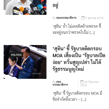
อยู่
By
กองบรรณาธิการ
7 ตุลาคม 2025
‘สุทิน’ ย้ำ ไม่เคยคิดย้ายพรรค ชี้
จะอยู่จนกว่าพรรคไปไม่ […]
‘สุทิน’ ชี้ รัฐบาลติดกรอบ
MOA เสี่ยงเป็น ’รัฐบาลเป็ด
POLITICS
ง่อย‘ หวั่นสูญเปล่า ไม่ได้
รัฐธรรมนูญใหม่
By
กอง
30 กันยายน
บรรณาธิการ
2025
‘สุทิน’ ชี้ รัฐบาลติดกรอบ MOA มี
ข้อจำกัดทั้งเวลา – […]