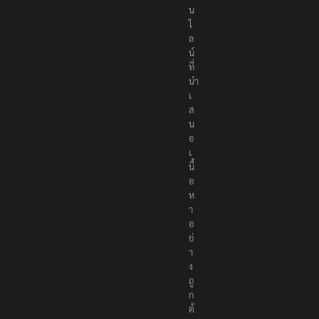
น
ไ
ล
น์
ที่
นำ
เ
ส
น
อ
เ
นื้
อ
ห
า
อ
ย่
า
ง
ถู
ก
ต้