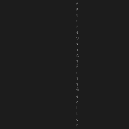
ด
ต่
อ
ก
อ
ง
บ
ร
ร
ณ
า
ธิ
ก
า
ร
ที่
e
d
i
t
o
r