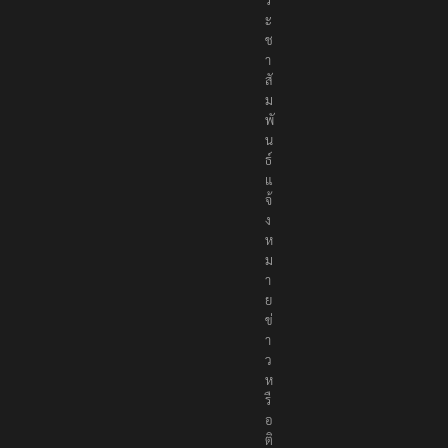
ะ
ช
า
สั
ม
พั
น
ธ์
แ
จ้
ง
ห
ม
า
ย
ข่
า
ว
ห
รื
อ
ติ