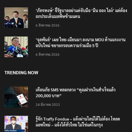
‘ภัทรพงษ์’ จี้รัฐบาลอย่าแค่จับมือ ‘มิน ออง ไลง์’ แต่ต้อง
ถกประเด็นมลพิษข้ามแดน
6 สิงหาคม 2026
‘จุลพันธ์’ เผย ไทย-เมียนมา ลงนาม MOU ด้านแรงงาน
ฉบับใหม่ ขยายกรอบความร่วมมือ 5 ปี
6 สิงหาคม 2026
TRENDING NOW
เตือนภัย SMS หลอกลวง “คุณฝากเงินสำเร็จแล้ว
200,000 บาท”
24 มีนาคม 2021
รู้จัก Traffy Fondue – แจ้งผ่านไลน์ได้ไม่ต้อง โหลด
แอพใหม่ – แจ้งได้ทั่วไทย ไม่ใช่แค่ในกรุง