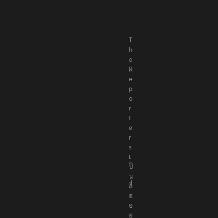
T
h
e
R
e
p
o
r
t
e
r
s
เ
ป็
น
สื่
อ
อ
อ