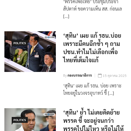
‘พรรคเพื่อไทย’ ประชุมประจำ
สัปดาห์ ขอความเห็น สส. ก่อนเล
[…]
‘สุทิน’ เผย แก้ รธน.บ่อย
เพราะมีคนฉีกซ้ำ ๆ ถาม
POLITICS
ปชน.ทำไมไม่เลือกเพื่อ
ไทยที่เต็มใจแก้
By
กองบรรณาธิการ
15 ตุลาคม 2025
‘สุทิน’ เผย แก้ รธน. บ่อย เพราะ
ไทยอยู่ในวงจรอุบาทว์ ชี้ […]
‘สุทิน’ ย้ำ ไม่เคยคิดย้าย
พรรค ชี้ จะอยู่จนกว่า
POLITICS
พรรคไปไม่ไหว หรือไม่ให้