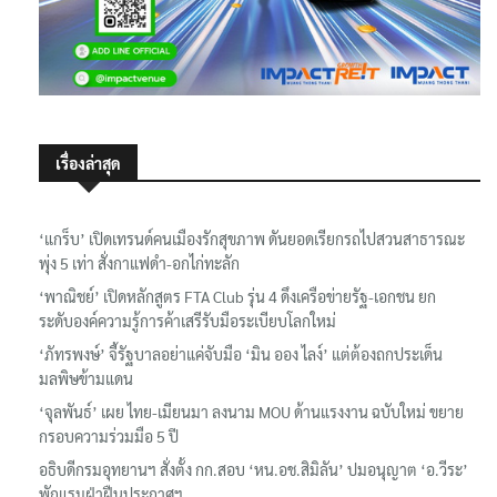
เรื่องล่าสุด
‘แกร็บ’ เปิดเทรนด์คนเมืองรักสุขภาพ ดันยอดเรียกรถไปสวนสาธารณะ
พุ่ง 5 เท่า สั่งกาแฟดำ-อกไก่ทะลัก
‘พาณิชย์’ เปิดหลักสูตร FTA Club รุ่น 4 ดึงเครือข่ายรัฐ-เอกชน ยก
ระดับองค์ความรู้การค้าเสรีรับมือระเบียบโลกใหม่
‘ภัทรพงษ์’ จี้รัฐบาลอย่าแค่จับมือ ‘มิน ออง ไลง์’ แต่ต้องถกประเด็น
มลพิษข้ามแดน
‘จุลพันธ์’ เผย ไทย-เมียนมา ลงนาม MOU ด้านแรงงาน ฉบับใหม่ ขยาย
กรอบความร่วมมือ 5 ปี
อธิบดีกรมอุทยานฯ​ สั่งตั้ง กก.สอบ ‘หน.อช.สิมิลัน’ ปมอนุญาต ‘อ.วีระ’
พักแรมฝ่าฝืนประกาศฯ