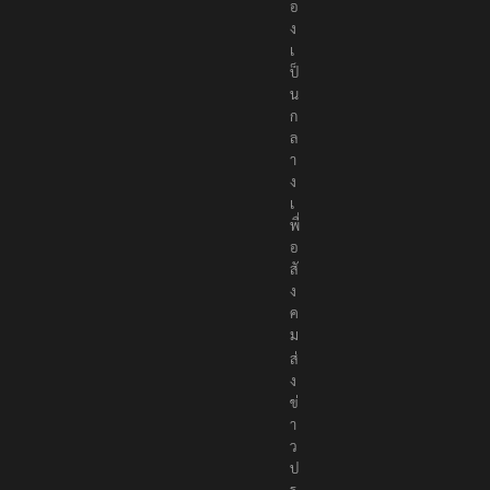
อ
ง
เ
ป็
น
ก
ล
า
ง
เ
พื่
อ
สั
ง
ค
ม
ส่
ง
ข่
า
ว
ป
ร