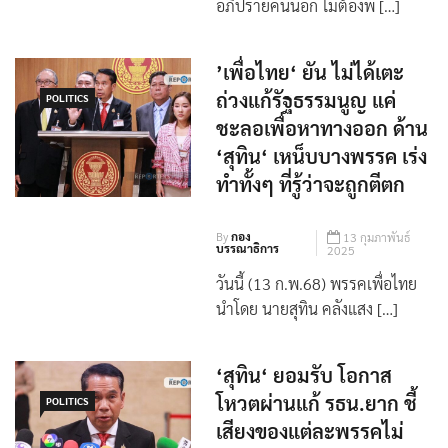
อภิปรายคนนอก ไม่ต้องพ […]
’เพื่อไทย‘ ยัน ไม่ได้เตะ
ถ่วงแก้รัฐธรรมนูญ แค่
POLITICS
ชะลอเพื่อหาทางออก ด้าน
‘สุทิน‘ เหน็บบางพรรค เร่ง
ทำทั้งๆ ที่รู้ว่าจะถูกตีตก
By
กอง
13 กุมภาพันธ์
บรรณาธิการ
2025
วันนี้ (13 ก.พ.68) พรรคเพื่อไทย
นำโดย นายสุทิน คลังแสง […]
‘สุทิน‘ ยอมรับ โอกาส
โหวตผ่านแก้ รธน.ยาก ชี้
POLITICS
เสียงของแต่ละพรรคไม่