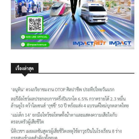
เรื่องล่าสุด
‘อนุทิน’ ควงภริยาชมงาน OTOP ศิลปาชีพ ประทีปไทยวันแรก
ลอรีอัลโชว์ผลประกอบการครึ่งปีแรกโต 6.5% กวาดรายได้ 2.3 หมื่น
ล้านยูโร คว้าไลเซนส์ ‘กุชชี่’ 50 ปี พร้อมส่ง 4 แบรนด์ใหม่บุกตลาดไทย
‘แม่เด็ก 14’ ยกมือไหว้ขอโทษทั้งน้ำตาและแสดงความเสียใจกับ
ครอบครัวผู้เสียชีวิต
นิติเวชฯ เผยผลชันสูตรผู้เสียชีวิตเหตุใช้อาวุธปืนในโรงเรียน 8 ร่าง
กระสุนเข้าจุดสำคัญทั้งหมด