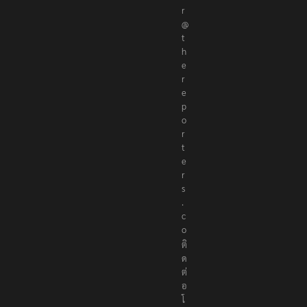
r
@
t
h
e
r
e
p
o
r
t
e
r
s
.
c
o
ติ
ด
ต่
อ
โ