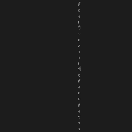
ต้
อ
ง
เ
ป็
น
ก
ล
า
ง
เ
พื่
อ
สั
ง
ค
ม
ส่
ง
ข่
า
ว