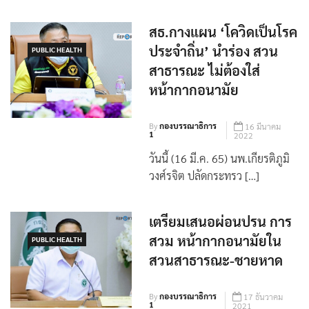
สธ.กางแผน ‘โควิดเป็นโรค
ประจำถิ่น’ นำร่อง สวน
PUBLIC HEALTH
สาธารณะ ไม่ต้องใส่
หน้ากากอนามัย
By
กองบรรณาธิการ
16 มีนาคม
1
2022
วันนี้ (16 มี.ค. 65) นพ.เกียรติภูมิ
วงศ์รจิต ปลัดกระทรว […]
เตรียมเสนอผ่อนปรน การ
สวม หน้ากากอนามัยใน
PUBLIC HEALTH
สวนสาธารณะ-ชายหาด
By
กองบรรณาธิการ
17 ธันวาคม
1
2021