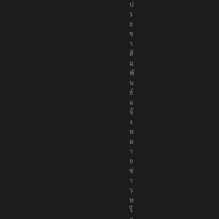
ป
ร
ะ
ช
า
สั
ม
พั
น
ธ์
แ
จ้
ง
ห
ม
า
ย
ข่
า
ว
ห
รื