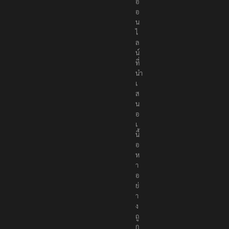
อ
อ
น
ไ
ล
น์
ที่
นำ
เ
ส
น
อ
เ
นื้
อ
ห
า
อ
ย่
า
ง
ถู
ก