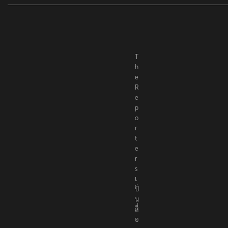
T
h
e
R
e
p
o
r
t
e
r
s
เ
ป็
น
สื่
อ