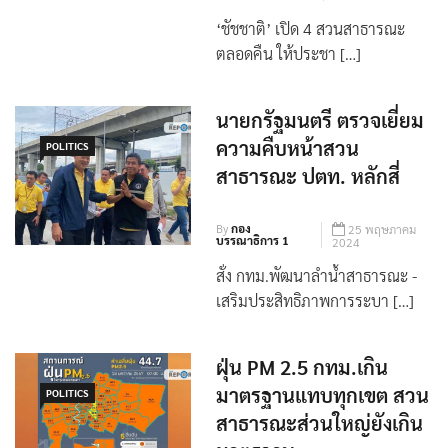
‘ชัชชาติ’ เปิด 4 สวนสาธารณะ
ตลอดคืน ให้ประชา […]
นายก​รัฐมนตรี​ ตรวจเยี่ยม
ความคืบหน้าสวน
POLITICS
สาธารณะ​ ปตท.​ หลักสี่​
By
กอง
25 พฤษภาคม
บรรณาธิการ 1
2024
สั่ง กทม.​พัฒนาลำน้ำสาธารณะ​ -​
เสริมประสิทธิภาพการระบา […]
ฝุ่น PM 2.5 กทม.เกิน
มาตรฐานแทบทุกเขต สวน
POLITICS
สาธารณะส่วนใหญ่ยังเกิน