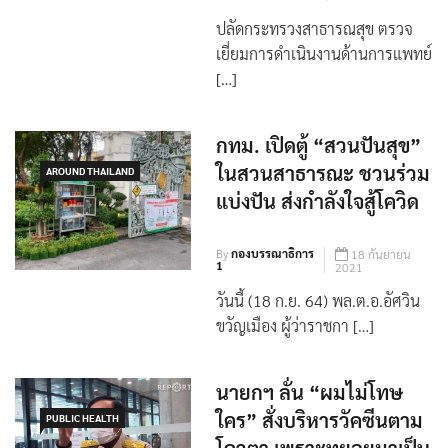
ปลัดกระทรวงสาธารณสุข ตรวจ
เยี่ยมการดำเนินงานด้านการแพทย์
[…]
กทม. เปิดตู้ “สวนปันสุข”
ในสวนสาธารณะ ชวนร่วม
AROUND THAILAND
แบ่งปัน ส่งกำลังใจสู้โควิด
By
กองบรรณาธิการ
18 กันยายน
1
2021
วันนี้ (18 ก.ย. 64) พล.ต.อ.อัศวิน
ขวัญเมือง ผู้ว่าราชกา […]
นายกฯ ลั่น “ผมไม่โทษ
ใคร” สั่งบริหารวัคซีนตาม
PUBLIC HEALTH