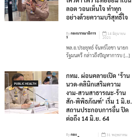
โควตา เพราะทยอยมาเป็น
ลอต วอนเห็นใจ ทำทุก
อย่างด้วยความบริสุทธิ์ใจ
By
กองบรรณาธิการ
14 มิถุนายน
1
2021
พล.อ.ประยุทธ์ จันทร์โอชา นายก
รัฐมนตรี กล่าวถึงปัญหาการบ […]
กทม. ผ่อนคลายเปิด ‘ร้าน
นวด-คลินิกเสริมความ
PUBLIC HEALTH
งาม-สวนสาธารณะ-ร้าน
สัก-พิพิธภัณฑ์’ เริ่ม 1 มิ.ย.
สถานประกอบการอื่น ปิด
ต่อถึง 14 มิ.ย. 64
By
กอง
31 พฤษภาคม