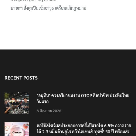
นายกฯ สั่งคุมปืนเข้มอาวุธ เตรียมแก้กฎหมาย
RECENT POSTS
‘อนุทิน’ ควงภริยาชมงาน OTOP ศิลปาชีพ ประทีปไทย
วันแรก
8 สิงหาคม 2026
ลอรีอัลโชว์ผลประกอบการครึ่งปีแรกโต 6.5% กวาดราย
ได้ 2.3 หมื่นล้านยูโร คว้าไลเซนส์ ‘กุชชี่’ 50 ปี พร้อมส่ง