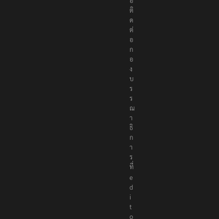
อ
ติ
ด
ต่
อ
ก
อ
ง
บ
ร
ร
ณ
า
ธิ
ก
า
ร
ที่
e
d
i
t
o