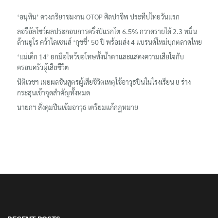
เรื่องล่าสุด
‘อนุทิน’ ควงภริยาชมงาน OTOP ศิลปาชีพ ประทีปไทยวันแรก
ลอรีอัลโชว์ผลประกอบการครึ่งปีแรกโต 6.5% กวาดรายได้ 2.3 หมื่น
ล้านยูโร คว้าไลเซนส์ ‘กุชชี่’ 50 ปี พร้อมส่ง 4 แบรนด์ใหม่บุกตลาดไทย
‘แม่เด็ก 14’ ยกมือไหว้ขอโทษทั้งน้ำตาและแสดงความเสียใจกับ
ครอบครัวผู้เสียชีวิต
นิติเวชฯ เผยผลชันสูตรผู้เสียชีวิตเหตุใช้อาวุธปืนในโรงเรียน 8 ร่าง
กระสุนเข้าจุดสำคัญทั้งหมด
นายกฯ สั่งคุมปืนเข้มอาวุธ เตรียมแก้กฎหมาย