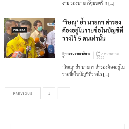
วันนี้ (27 พ.ค. 65) นายวิษณุ เครือ
งาม รองนายกรัฐมนตรี ก […]
‘วิษณุ’ ย้ำ นายกฯ สำรอง
ต้องอยู่ในรายชื่อในบัญชีที่
POLITICS
วางไว้ 5 คนเท่านั้น
By
กองบรรณาธิการ
2 พฤษภาคม
1
2022
‘วิษณุ’ ย้ำ นายกฯ สำรองต้องอยู่ใน
รายชื่อในบัญชีที่วางไว […]
PREVIOUS
1
2