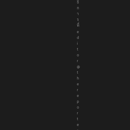
ณ
า
ธิ
ก
า
ร
ที่
e
d
i
t
o
r
@
t
h
e
r
e
p
o
r