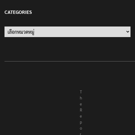
13 มกราคม 2022
CATEGORIES
Categories
T
h
e
R
e
p