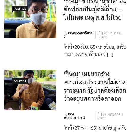
‘วิษณุ’ ชี้ กรณี ‘สุชาติ’ ยื่น
ซักฟอกเป็นญัตติเถื่อน –
POLITICS
ไม่โมฆะ เหตุ ส.ส.ไม่โวย
By
กองบรรณาธิการ
20 มิถุนายน
1
2022
วันนี้ (20 มิ.ย. 65) นายวิษณุ เครือ
งาม รองนายกรัฐมนตรี […]
‘วิษณุ’ เผยหากร่าง
พ.ร.บ.งบประมาณไม่ผ่าน
POLITICS
วาระแรก รัฐบาลต้องเลือก
ว่าจะยุบสภาหรือลาออก
By
กอง
27 พฤษภาคม
บรรณาธิการ 1
2022