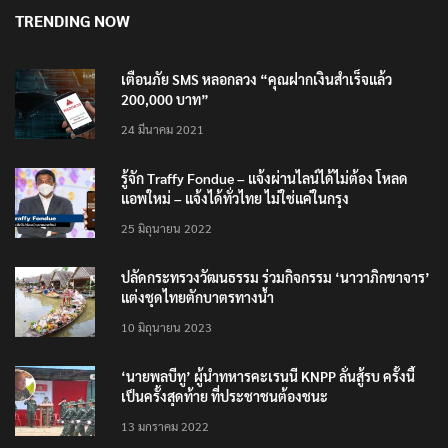
8 สิงหาคม 2026
TRENDING NOW
เตือนภัย SMS หลอกลวง “คุณฝากเงินสำเร็จแล้ว
200,000 บาท”
24 มีนาคม 2021
รู้จัก Traffy Fondue – แจ้งผ่านไลน์ได้ไม่ต้อง โหลด
แอพใหม่ – แจ้งได้ทั่วไทย ไม่ใช่แค่ในกรุง
25 มิถุนายน 2022
ปลัดกระทรวงวัฒนธรรม ร่วมกิจกรรม ‘นาวาภิกขาจาร’
แต่งชุดไทยตักบาตรทางน้ำ
10 มิถุนายน 2023
‘นายพลบีทู’ ผู้นำทหารคะเรนนี KNPP ลั่นสู้รบ ครั้งนี้
เป็นครั้งสุดท้าย ที่ประชาชนต้องชนะ