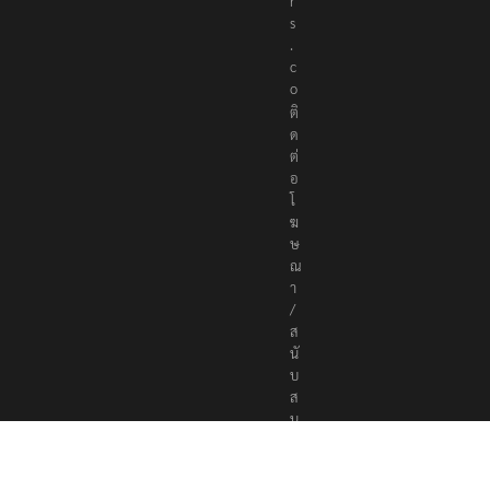
t
e
r
s
.
c
o
ติ
ด
ต่
อ
โ
ฆ
ษ
ณ
า
/
ส
นั
บ
ส
นุ
น