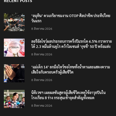
RECENT POSTS
‘อนุทิน’ ควงภริยาชมงาน OTOP ศิลปาชีพ ประทีปไทย
วันแรก
8 สิงหาคม 2026
ลอรีอัลโชว์ผลประกอบการครึ่งปีแรกโต 6.5% กวาดราย
ได้ 2.3 หมื่นล้านยูโร คว้าไลเซนส์ ‘กุชชี่’ 50 ปี พร้อมส่ง
4 แบรนด์ใหม่บุกตลาดไทย
8 สิงหาคม 2026
‘แม่เด็ก 14’ ยกมือไหว้ขอโทษทั้งน้ำตาและแสดงความ
เสียใจกับครอบครัวผู้เสียชีวิต
8 สิงหาคม 2026
นิติเวชฯ เผยผลชันสูตรผู้เสียชีวิตเหตุใช้อาวุธปืนใน
โรงเรียน 8 ร่าง กระสุนเข้าจุดสำคัญทั้งหมด