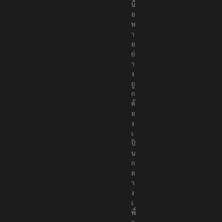
อ
เ
นื้
อ
ห
า
อ
ย่
า
ง
ถู
ก
ต้
อ
ง
เ
ป็
น
ก
ล
า
ง