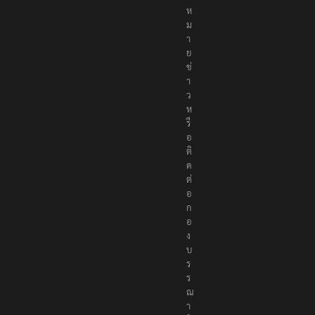
จ้
ง
ห
ม
า
ย
ข่
า
ว
ห
รื
อ
ติ
ด
ต่
อ
ก
อ
ง
บ
ร
ร