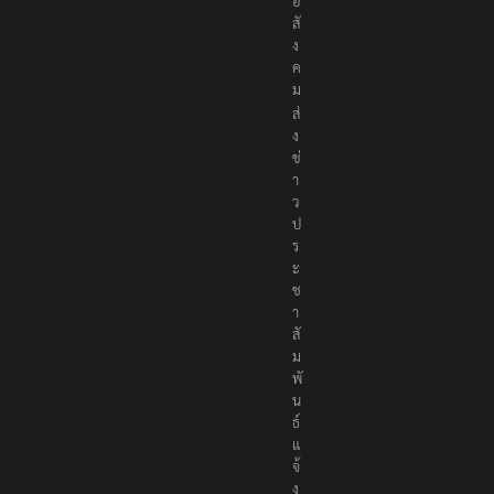
เ
พื่
อ
สั
ง
ค
ม
ส่
ง
ข่
า
ว
ป
ร
ะ
ช
า
สั
ม
พั
น
ธ์
แ