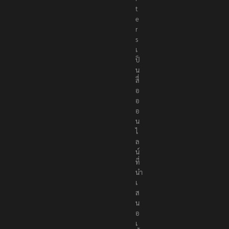
o
r
t
e
r
s
เ
ป็
น
สื่
อ
อ
อ
น
ไ
ล
น์
ที่
นำ
เ
ส
น