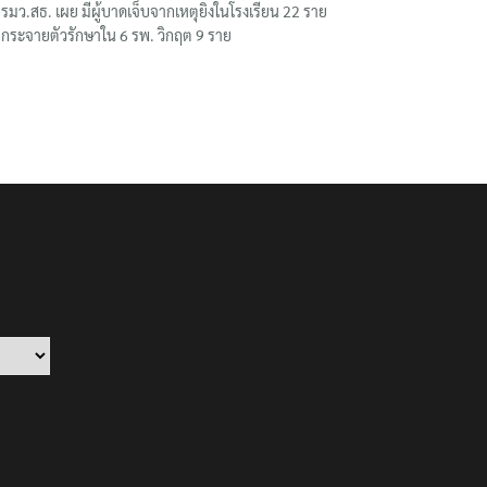
รมว.สธ. เผย มีผู้บาดเจ็บจากเหตุยิงในโรงเรียน 22 ราย
กระจายตัวรักษาใน 6 รพ. วิกฤต 9 ราย