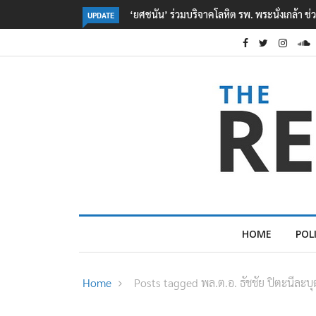
‘ยศชนัน’ ร่วมบริจาคโลหิต รพ. พระนั่งเกล้า ช่วยเหยื่อเหตุ รร
UPDATE
HOME
POL
Home
Posts tagged พล.ต.อ. ธัชชัย ปิตะนีละบ