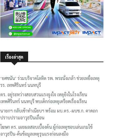
เรื่องล่าสุด
‘ยศชนัน’ ร่วมบริจาคโลหิต รพ. พระนั่งเกล้า ช่วยเหยื่อเหตุ
รร. เทพศิรินทร์ นนทบุรี
ตร. อยู่ระหว่างสอบสวนแรงจูงใจ เหตุยิงในโรงเรียน
เทพศิรินทร์ นนทบุรี พบเด็กก่อเหตุเครียดเรื่องเรียน
นายกฯ กลับเข้าทำเนียบฯ พร้อม ผบ.ตร.-ผบช.ก. คาดถก
ปราบปรามอาวุธปืนเถื่อน
โฆษก ตร. เผยผลสอบเบื้องต้น ผู้ก่อเหตุชอบเล่นเกมใช้
อาวุธปืน-ค้นข้อมูลเหตุรุนแรงก่อนลงมือ