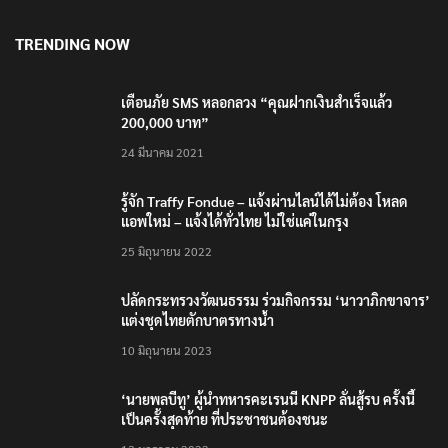
TRENDING NOW
เตือนภัย SMS หลอกลวง “คุณฝากเงินสำเร็จแล้ว
200,000 บาท”
24 มีนาคม 2021
รู้จัก Traffy Fondue – แจ้งผ่านไลน์ได้ไม่ต้อง โหลด
แอพใหม่ – แจ้งได้ทั่วไทย ไม่ใช่แค่ในกรุง
25 มิถุนายน 2022
ปลัดกระทรวงวัฒนธรรม ร่วมกิจกรรม ‘นาวาภิกขาจาร’
แต่งชุดไทยตักบาตรทางน้ำ
10 มิถุนายน 2023
‘นายพลบีทู’ ผู้นำทหารคะเรนนี KNPP ลั่นสู้รบ ครั้งนี้
เป็นครั้งสุดท้าย ที่ประชาชนต้องชนะ