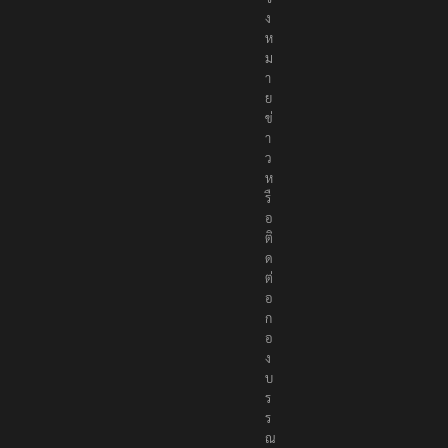
ง
ห
ม
า
ย
ข่
า
ว
ห
รื
อ
ติ
ด
ต่
อ
ก
อ
ง
บ
ร
ร
ณ