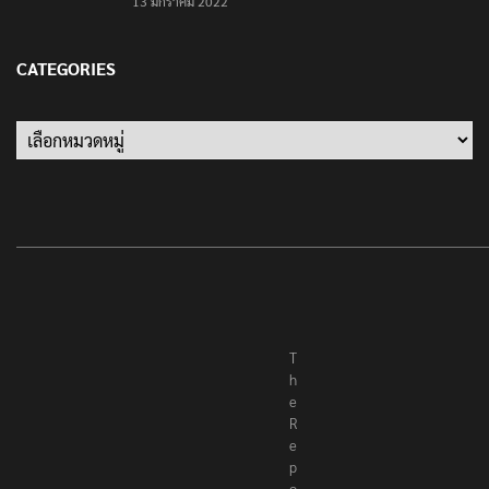
13 มกราคม 2022
CATEGORIES
Categories
T
h
e
R
e
p
o