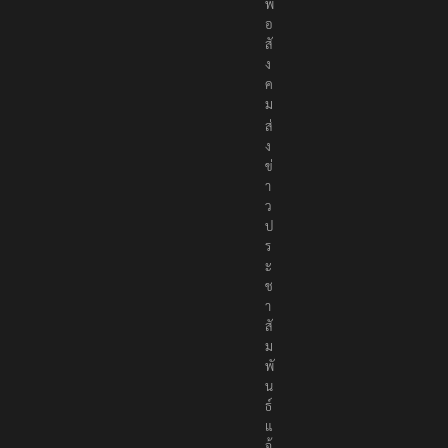
พื่
อ
สั
ง
ค
ม
ส่
ง
ข่
า
ว
ป
ร
ะ
ช
า
สั
ม
พั
น
ธ์
แ
จ้