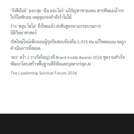
‘รังสิมันต์’ มอง คุย ‘มิน ออง ไลง์’ แก้ปัญหาชายแดน-สารพิษแม่น้ำกก
ไปก็ไลฟ์บอย เหตุคุมกองกำลังว้าไม่ได้
ร่าง ‘ฮลุน โซโล่’ ถึงไทยแล้ว ส่งชันสูตรตามกระบวนการ
นิติวิทยาศาสตร์
เปิดไทม์ไลน์เพิกถอนผู้ทุจริตสอบท้องถิ่น 5,925 คน แก้ไขคะแนน จะถูก
ดำเนินการทั้งหมด
‘AIS’ คว้า 2 รางวัลใหญ่เวที Brand Inside Awards 2026 ชูความสำเร็จ
พัฒนาโครงสร้างพื้นฐานดิจิทัลและบุคลากรยุค AI
The Leadership Survival Forum 2026