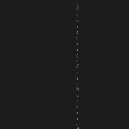
เ
นื้
อ
ห
า
อ
ย่
า
ง
ถู
ก
ต้
อ
ง
เ
ป็
น
ก
ล
า
ง
เ