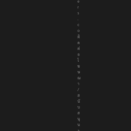
e
r
s
.
c
o
ติ
ด
ต่
อ
โ
ฆ
ษ
ณ
า
/
ส
นั
บ
ส
นุ
น
a