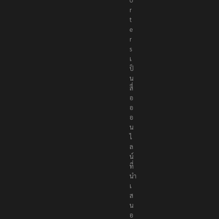
r
t
e
r
s
เ
ป็
น
สื่
อ
อ
อ
น
ไ
ล
น์
ที่
นำ
เ
ส
น
อ