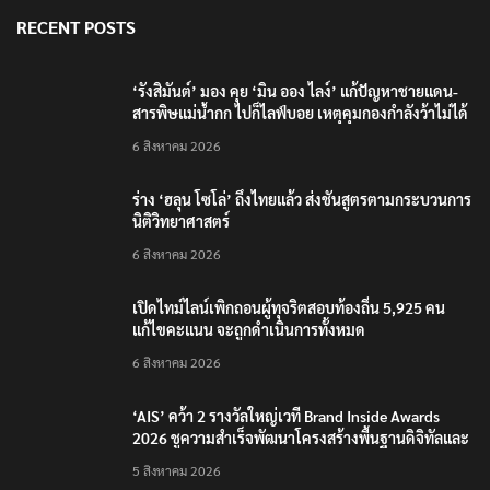
RECENT POSTS
‘รังสิมันต์’ มอง คุย ‘มิน ออง ไลง์’ แก้ปัญหาชายแดน-
สารพิษแม่น้ำกก ไปก็ไลฟ์บอย เหตุคุมกองกำลังว้าไม่ได้
6 สิงหาคม 2026
ร่าง ‘ฮลุน โซโล่’ ถึงไทยแล้ว ส่งชันสูตรตามกระบวนการ
นิติวิทยาศาสตร์
6 สิงหาคม 2026
เปิดไทม์ไลน์เพิกถอนผู้ทุจริตสอบท้องถิ่น 5,925 คน
แก้ไขคะแนน จะถูกดำเนินการทั้งหมด
6 สิงหาคม 2026
‘AIS’ คว้า 2 รางวัลใหญ่เวที Brand Inside Awards
2026 ชูความสำเร็จพัฒนาโครงสร้างพื้นฐานดิจิทัลและ
บุคลากรยุค AI
5 สิงหาคม 2026