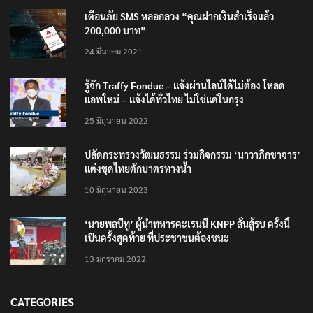
TRENDING NOW
เตือนภัย SMS หลอกลวง “คุณฝากเงินสำเร็จแล้ว
200,000 บาท”
24 มีนาคม 2021
รู้จัก Traffy Fondue – แจ้งผ่านไลน์ได้ไม่ต้อง โหลด
แอพใหม่ – แจ้งได้ทั่วไทย ไม่ใช่แค่ในกรุง
25 มิถุนายน 2022
ปลัดกระทรวงวัฒนธรรม ร่วมกิจกรรม ‘นาวาภิกขาจาร’
แต่งชุดไทยตักบาตรทางน้ำ
10 มิถุนายน 2023
‘นายพลบีทู’ ผู้นำทหารคะเรนนี KNPP ลั่นสู้รบ ครั้งนี้
เป็นครั้งสุดท้าย ที่ประชาชนต้องชนะ
13 มกราคม 2022