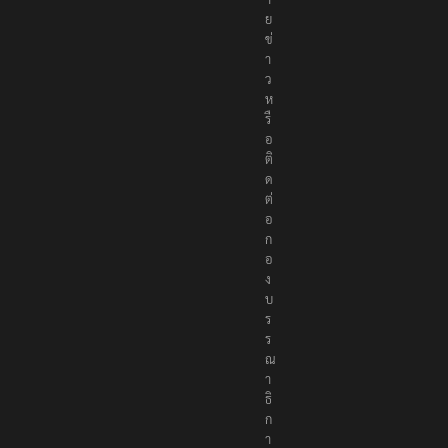
ห
ม
า
ย
ข่
า
ว
ห
รื
อ
ติ
ด
ต่
อ
ก
อ
ง
บ
ร
ร
ณ
า
ธิ