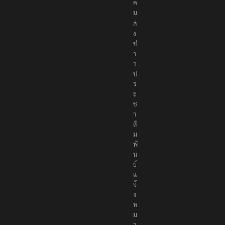
สั
ง
ค
ม
ส่
ง
ข่
า
ว
ป
ร
ะ
ช
า
สั
ม
พั
น
ธ์
แ
จ้
ง