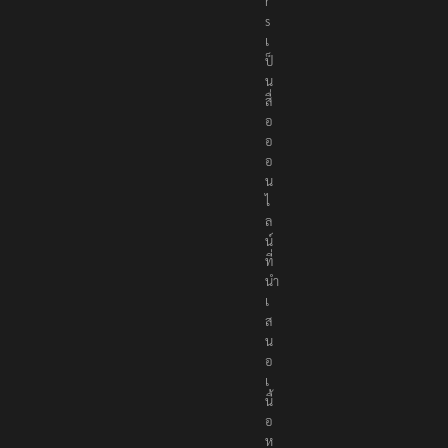
t
e
r
s
เ
ป็
น
สื่
อ
อ
อ
น
ไ
ล
น์
ที่
นำ
เ
ส
น
อ
เ
นื้