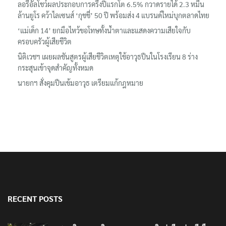
‘อนุทิน’ ควงภริยาชมงาน OTOP ศิลปาชีพ ประทีปไทยวันแรก
ลอรีอัลโชว์ผลประกอบการครึ่งปีแรกโต 6.5% กวาดรายได้ 2.3 หมื่น
ล้านยูโร คว้าไลเซนส์ ‘กุชชี่’ 50 ปี พร้อมส่ง 4 แบรนด์ใหม่บุกตลาดไทย
‘แม่เด็ก 14’ ยกมือไหว้ขอโทษทั้งน้ำตาและแสดงความเสียใจกับ
ครอบครัวผู้เสียชีวิต
นิติเวชฯ เผยผลชันสูตรผู้เสียชีวิตเหตุใช้อาวุธปืนในโรงเรียน 8 ร่าง
กระสุนเข้าจุดสำคัญทั้งหมด
นายกฯ สั่งคุมปืนเข้มอาวุธ เตรียมแก้กฎหมาย
RECENT POSTS