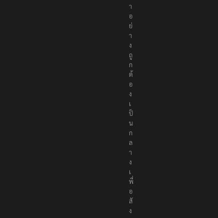
อ
ห
า
อ
ย่
า
ง
ถู
ก
ต้
อ
ง
เ
ป็
น
ก
ล
า
ง
เ
พื่
อ