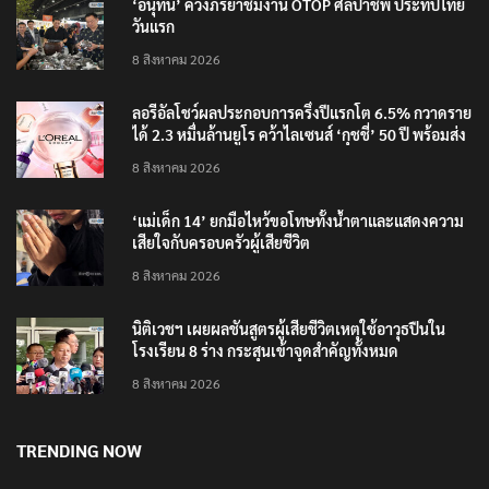
‘อนุทิน’ ควงภริยาชมงาน OTOP ศิลปาชีพ ประทีปไทย
วันแรก
8 สิงหาคม 2026
ลอรีอัลโชว์ผลประกอบการครึ่งปีแรกโต 6.5% กวาดราย
ได้ 2.3 หมื่นล้านยูโร คว้าไลเซนส์ ‘กุชชี่’ 50 ปี พร้อมส่ง
4 แบรนด์ใหม่บุกตลาดไทย
8 สิงหาคม 2026
‘แม่เด็ก 14’ ยกมือไหว้ขอโทษทั้งน้ำตาและแสดงความ
เสียใจกับครอบครัวผู้เสียชีวิต
8 สิงหาคม 2026
นิติเวชฯ เผยผลชันสูตรผู้เสียชีวิตเหตุใช้อาวุธปืนใน
โรงเรียน 8 ร่าง กระสุนเข้าจุดสำคัญทั้งหมด
8 สิงหาคม 2026